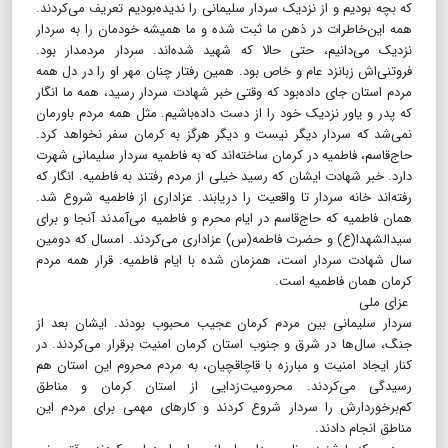
که بچه بودیم و از نزدیک سردار سلیمانی را ندیده‌بودیم تعریف می‌کردند.
همه این‌خاطرات در ذهن ما ثبت شده و ما همیشه خودمان را به سردار
نزدیک می‌دانیم، حتی حالا که شهید شده‌اند. سردار مردمدار بود.
فروتنی‌اش زبانزد عام و خاص بود. همین رفتار چنان مهر او را در دل همه
مردم استان جای داده‌بود که وقتی خبر شهادت سردار رسید، همه ما انگار
که پدر و یاور نزدیک خود را از دست داده‌باشیم. مثل همه مردم باورمان
نمی‌شد که سردار دیگر نیست و دیگر هرگز به کرمان سفر نخواهد کرد.
حاج‌قاسم، فاطمیه در کرمان ساخته‌اند که به فاطمیه سردار سلیمانی شهرت
دارد. خبر شهادت ایشان که رسید خیلی از مردم رفتند به فاطمیه. انگار که
رفته‌اند خانه سردار تا واقعیت را دریابند. عزاداری از فاطمیه شروع شد.
همان فاطمیه که حاج‌قاسم در ایام محرم و فاطمیه می‌آمدند آنجا و برای
سیدالشهدا(ع) و حضرت فاطمه(س) عزاداری می‌کردند. امسال که دومین
سال شهادت سردار است، همزمان شده با ایام فاطمیه. قرار همه مردم
کرمان همان فاطمیه است.
عزای ملی
سردار سلیمانی بین مردم کرمان عجیب محبوب بودند. ایشان بعد از
جنگ، سال‌ها در شرق و جنوب استان کرمان امنیت برقرار می‌کردند. در
کنار ایجاد امنیت و مبارزه با قاچاقچیان، به مردم محروم این استان هم
رسیدگی می‌کردند. محرومیت‌زدایی از استان کرمان و مناطق‌
کم‌برخوردارش را سردار شروع کردند و کارهای مهمی برای مردم این
مناطق انجام دادند.