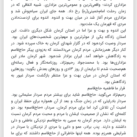
عزاداری کردند؛ واقعی‌ترین و عمومی‌ترین عزاداری. شبیه اتفاقی که در
زمان رحلت امام‌خمینی(ره) رخ داد. همه جای ایران سیاه‌پوش شد و
عزاداری مردم آغاز شد در میان بهت و اندوه. اندوه برای ازدست‌دادن
مردی که قهرمان یک ملت‌بود.
این اندوه و بهت و عزا اما در استان کرمان شکل دیگری داشت. این
استان زادگاه یکی از موثرترین و مهم‌ترین شخصیت‌های ایران بود.
سردار وصیت کرده‌بود که در گلزار شهدای کرمان به خاک سپرده شود. در
کنار دیگر همرزمانش. مردم کرمان می‌دانستند که به‌زودی پیکر حاج‌قاسم
به زادگاهش خواهد آمد. ایران عزادار شده‌بود. شهر کرمان مادر این
عزاداری‌ها بود. با محمدجواد رحیم‌نژاد، روزنامه‌نگار و فعال رسانه‌ای
هم‌صحبت شدم تا برایمان از روز ۱۳دی و روزهای بعدش بگوید؛ روزهایی
که استان کرمان در میان بهت و عزا منتظر بازگشت سردار غیور به
زادگاهش بود.
قرار ما فاطمیه حاج‌قاسم
رحیم‌نژاد می‌گوید: حاج‌قاسم شاید برای بیشتر مردم سردار سلیمانی بود.
سردار بادرایتی که در زمان جنگ و بعد از آن همواره برای حفظ ایران و
امنیت آن تلاش کرد اما برای مردم کرمان، سردار، «حاج‌قاسم» بود. دو
کلمه‌ای که نشان از صمیمیت ایشان با مردم و محبت مردم کرمان نسبت
به ایشان دارد. مردم کرمان به سببی به حاج‌قاسم نزدیکی عاطفی و دلی
داشتند و دارند. پدر، برادر، عمو و دایی یا مردی از نزدیکان با سردار در
شرایطی همرزم بوده. همه اینها خاطراتی از حاج‌قاسم داشتند که برای ما