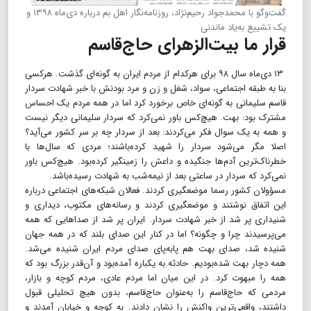
گفت‌‌وگو با محمدجواد رحیم‌نژاد، روزنامه‌نگار اهل بم درباره دی‌ماه ۱۳۹۸ و
یک تشییع به‌یاد ماندنی
قرار ما بیت‌الزهرای حاج‌قاسم
۱۳ دی‌ماه سال ۹۸ برای هرکدام از مردم ایران به‌ گونه‌ای گذشت. هرکسی
بنا به طبقه اجتماعی، سواد، شغل و زن و مرد بودنش با خبر شهادت سردار
قاسم سلیمانی به گونه‌ای خاص برخورد کرد اما در همه مردم یک احساس
مشترک بود: بهت. هیچ‌کس باور نمی‌کرد که سردار سلیمانی دیگر نیست
و همه به یک سوال فکر می‌کردند: بعد از سردار چه بر سر کشور می‌آید؟
اصلا مگر می‌شود سردار را شهید کرده‌باشند؛ مردی که سال‌ها با
خطرناک‌ترین آدم‌ها جنگیده و داعش را زمینگیر کرده‌بود. هیچ‌کس باور
نمی‌کرد که سردار در ساعتی بعد از نیمه‌شب به شهادت رسیده‌باشد.
مسؤولان کشور رسما موضعگیری کردند. فعالان شبکه‌های اجتماعی درباره
این اتفاق نوشتند و موضعگیری کردند و رسانه‌های مکتوب، دیداری و
شنیداری پر شد از خبر شهادت سردار. ایران پر شد از صدا‌هایی که همه
می‌پرسیدند چرا و چگونه؟ اما در کنار این صدای بلند که در همه جهان
شنیده شد، صدای بهت هم پابه‌پای صدای مردم ایران شنیده می‌شد.
همه دچار بهت شده‌بودیم. حادثه به یکباره آمده‌بود و آن‌قدر بزرگ بود که
همه را مبهوت کرد. در این میان اما مردم عادی، مردم کوچه و بازار،
مردمی که حاج‌قاسم را به‌عنوان حاج‌قاسم، بدون هیچ تحلیلی قبول
داشتند، واقعی‌ترین واکنش را نشان دادند. به کوچه و خیابان آمدند و