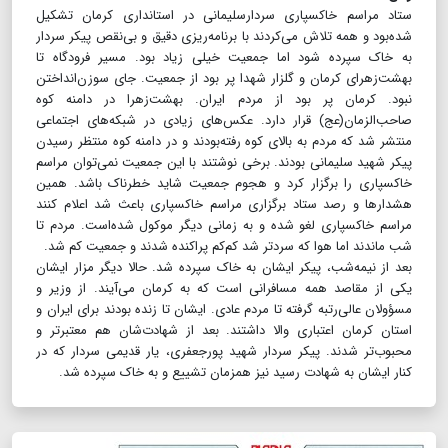
ستاد مراسم خاکسپاری سردارسلیمانی در استانداری کرمان تشکیل
شده‌بود و همه تلاش می‌کردند با برنامه‌ریزی دقیق و بی‌نقص پیکر سردار
به خاک سپرده شود اما جمعیت خیلی زیاد بود. مسیر فرودگاه تا
بهشت‌زهرای کرمان و گلزار شهدا پر بود از جمعیت. جای سوزن‌انداختن
نبود. کرمان پر بود از مردم ایران. بهشت‌زهرا در دامنه کوه
صاحب‌الزمان(عج) قرار دارد. عکس‌های زیادی در شبکه‌های اجتماعی
منتشر شد که مردم به بالای کوه رفته‌بودند و در دامنه کوه منتظر رسیدن
پیکر شهید سلیمانی بودند. برخی نوشتند با این جمعیت نمی‌توان مراسم
خاکسپاری را برگزار کرد و هجوم جمعیت شاید خطرناک باشد. همین
هشدارها و رصد ستاد برگزاری مراسم خاکسپاری باعث شد اعلام کنند
مراسم خاکسپاری لغو شده و به زمانی دیگر موکول شده‌است. مردم تا
شب ماندند اما هوا که سردتر شد کم‌کم پراکنده شدند و جمعیت کم شد.
بعد از نیمه‌شب، پیکر ایشان به خاک سپرده شد. حالا دیگر مزار ایشان
یکی از مقاصد همه مسافرانی است که به کرمان می‌آیند. از وزیر و
مسؤولان عالی‌رتبه گرفته تا مردم عادی. ایشان تا زنده بودند برای ایران و
استان کرمان اعتباری والا داشتند. بعد از شهادت‌شان هم معتبرتر و
محبوب‌تر شدند. پیکر سردار شهید پورجعفری، یار قدیمی سردار که در
کنار ایشان به شهادت رسید نیز همزمان تشییع و به خاک سپرده شد.