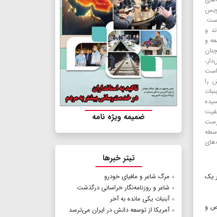
نویس
است.
د و
معه و
نان
دار،
 است
 را
نبات
سیده
قیت
ضمیمه ویژه نامه
رست
سطه
‌های
تیتر خبرها
ر یک
مرگ شاعر و مافیای خودرو
شاعر و روزنامه‌نگار خراسانی درگذشت
آبنبات یکی مانده به آخر
خص و
آمریکا از توسعه دانش در ایران می‌ترسد