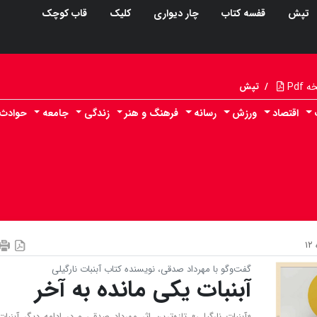
تپش
قفسه کتاب
چار دیواری
کلیک
قاب کوچک
Pdf
/
تپش
اقتصاد
ورزش
رسانه
فرهنگ و هنر
زندگی
جامعه
حوادث
۱
گفت‌وگو با مهرداد صدقی، نویسنده کتاب آبنبات نارگیلی
آبنبات یکی مانده به آخر
«آبنبات نارگیلی» تازه‌ترین اثر مهرداد صدقی و در ادامه دیگر آبنبات