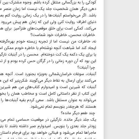
کودکی را به بزرگسالی منتقل کرده باشم. وجوه مشترک بین ک
دهی دیگر همان شخصیت جلد یک نیست اما زمان عنصر مه
باشد. اگر می‌خواستم آبنبات‌ها را در یک زمانی روایت کنم ب
دنیای اطراف روایت کنی ولی این که زمان هم پیش می‌رود و 
می‌کند، کمکی است برای خلق موقعیت‌های طنزآمیز. برای هم
خاطرات محسن، خاطرات خود شماست؟
نه، خاطرات من نیست اما از تجربه زیسته خودم بهره‌گرفت
یا برای یک دکمه یک کت دوخته‌ام. محسن را در آبنبات نارگی
این بود که آن دوره زمانی را در گرگان حس کرده بودم و از تج
چرا آبنبات؟
آبنبات، سوغات خراسان‌شمالی‌ به‌ویژه بجنورد‌ است. آنچه هم
می‌کنند برای ارسال به نقاط دیگر می‌گویند شکرپنیر که این 
آبنبات که شیرین است و امیدوارم کتاب‌های من هم شیرین ب
این کتاب از نظر داستانی کامل است و مخاطب همان را بخوا
می‌تواند به عنوان مستقل باشد. سعی کردم بقیه آبنبات‌ها ر
هستند که هرچقدر بنویسم تمام نمی‌شود.
چند طعم دیگر مانده؟
یک جلد دیگر مانده. نارگیلی در موقعیت حساسی تمام می‌شود
زودتر جلد بعدی را بنویس. امیدوارم صبر داشته باشند تا ب
ماجراها تمام می‌شود و فینالی خواهد بود برای فرجام داستان