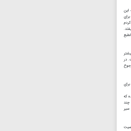
این
برای
کردم
فتد.
لطبع
یشتر
. در
رجوع
برای
ه که
 چند
 سیر
خصیت