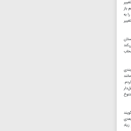
غییر
باز
ا به
غییر
ستان
نمی‌کند
تخاب
بندی
انند
ردم.
‌دار
تنوع
ویند
بعدی
زیاد