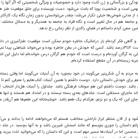
ودکی و بزرگسالی و ژن ثابت وجود دارد و خصوصیات و ویژگی شخصیتی که اگر آنها را ت
می است و شخصیت پویا که باعث می‌شود دست نویسنده برای خلق موقعیت طنز هم 
عد از مدتی شوخی‌ها خیلی تکرار می‌شد؛ چقدر می‌توانستی بدون زمان نگاه یک کاراکتر ر
جامعه هم در حال تغییر است و نگاه افراد به جامعه به همدیگر و به مسائل مختلف ت
ین سعی کردم داستانم در فضای راکدی از نظر زمانی رخ ندهد.
ه و گاهی فکر کرده‌ام بار دراماتیک خاطره خودم ممکن است موقعیت طنزآمیزی در دا
ایجاد کند اما شباهت آنچه نوشته‌ام با خاطره خودم ممکن است ۲تا۳درصد باشد. کسی که خودش در بطن خاطره بوده و می‌خواند شباهتی پیدا 
لی به گرگان آورده‌ام و درست است که خودم هم گرگان درس خوانده‌ام اما دلیل این ان
ربه زیسته‌ام در آن مقطع استفاده کرده‌ام.
ه مردم به آن شکرپنیر می‌گویند در خود بجنورد به آن آبنبات می‌گویند اما وقتی بسته‌
هم برای خودش داستانی دارد. دوست داشتم با همین آبنبات کتاب‌هایم را معرفی کنم تا م
اشد. دوست داشتم این هم سوغات فرهنگی باشد. جلد‌اول را آبنبات هل‌دار انتخاب ک
ند ماجرای مستقلی است. جلدهای بعدی بسته نیستند و در امتداد هم هستند و تنها هل
ا جای این که یک و دو بزنم، هرکدام یک طعم باشد. خوشبختانه این طعم‌ها هم آن‌قدر م
 و از الان منتظر ابراز ناراحتی مخاطب هستم که می‌خواهند ادامه را بدانند و می‌گ
توانم داستان را جوری بنویسم که مانند اسمش شیرین باشد و به آنها بچسبد. در جلد 
 محسن اما در آبنبات‌ها مسیر مهم است و این که داستان را که می‌خوانید لذت ببرید و 