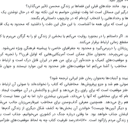
ته درگیر این مسائل است اما وقت نوشتن حواسم به این نکته بود که در حال نوشتن یک 
 و رخدادهایی را انتخاب کرده‌ام که در چارچوب داستانی‌ام بگنجد.
ی است که برای همه ما آشناست. با این حال این دقت را داشتید که محدود به یک اقل
اگر داستانم را در بجنورد روایت می‌کنم یا بخشی از زندگی او را به گرگان می‌برم یا ک
ع زمانی ارتباط برقرار می‌کنند.
زبانان را در‌بر‌می‌گیرد و محدود به جغرافیای خاصی با پیشینه فرهنگی ویژه نمی‌شود.
اساس موقعیت‌های طنزآمیز روی لهجه یا زمینه بومی خاصی نمی‌چرخد. به‌عنوان مثال ممکن است آمریکایی‌های
ط و موقعیت‌های کمیک و خنده‌آور آن برای من هم در ایران قابل درک است و ارتباط بر
و مخاطب را آشنا می‌کنم اما موقعیت‌های طنز محدود به این موارد نیستند و جهان 
تی هم شد و جزو پرفروش‌ها. مخاطبانی که کتاب را نخوانده‌اند با صوتی آن ارتباط بر
 طنز موقعیت است که برای راوی رخ می‌دهد و کنش و واکنشش در آن موقعیت ایجاد 
م که برای مخاطبی که آنها را می‌داند، شیرینی بیشتری دارد اما به این معنا نیست که
ه هم رخ می‌دهد. همچنین معرفی آداب‌وسنن برای مخاطب غیرفارسی‌زبان جالب می‌ش
 و دیگر آیین‌ها چیست؟ خواندن آن بخش‌ها به کشف شکل دیگری از زندگی آدم‌ها 
ایشان جذاب خواهد بود. ما وقتی درباره جنگ در کشوری می‌خوانیم، جذاب است بد
سبک‌زندگی و نگاه‌شان چیست‌ چون آن بخش پشت جبهه و زندگی مردم رازآلود است. ۷۰تا۸۰درصد ظرفیت کتاب چه به لحاظ موقعیت‌های 