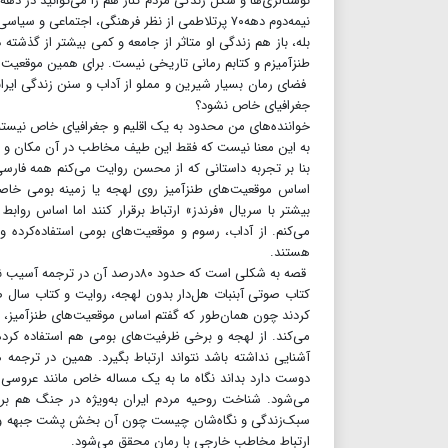
نوستالژی‌ها و شکل زندگی مردم کنار هم را می‌توانید در دهه۷۰ مرور کنید.
نیمه‌دوم دهه۷۰ پرتلاطمی از نظر فرهنگی، اجتماعی و سیاسی بود. مانند جلدهای قبلی این فضاها بر زندگی محسن تاثیر می‌گذارد؟
بله، باز هم زندگی او متاثر از جامعه و کمی بیشتر از گذش
طنزآمیزم و کتابم رمانی تاریخی نیست. برای همین موقعیت‌ها
فضای رمان بسیار شیرین و مملو از آداب و سنن زندگی ایران
جغرافیای خاص نشود؟
خواننده‌های من محدود به یک اقلیم و جغرافیای خاص نیستند. 
به این معنا نیست که فقط این طیف مخاطب در آن مکان و مقط
بنا بر تجربه داستانی که از محسن روایت می‌کنم همه فارسی‌
بیشتر با سریال «فرندز» ارتباط برقرار کنند اما اساس رواب
می‌کنم. از آداب، رسوم و موقعیت‌های بومی استفاده‌کرده 
هستند.
قصه به شکلی است که حدود ۸۰درصد آن در ترجمه آسیب نبیند و آبنبات‌ها به‌عنوان رمان طنز ایرانی ترجمه شود؟
کتاب صوتی آبنبات هل‌دار بدون لهجه، روایت و کتاب سال صو
کردند‌ چون همان‌طور که گفتم اساس موقعیت‌های طنزآمیز،
می‌کند. از لهجه و برخی ظرفیت‌های بومی هم استفاده کرده‌ا
آشنایی نداشته باشد نتواند ارتباط بگیرد. همین در ترجم
دوست دارد بداند نگاه ما به یک مساله خاص مانند عروسی
می‌شود. شناخت روحیه مردم ایران به‌ویژه در جنگ هم بر
ارتباط مخاطب خارجی با رمان محقق می‌شود.