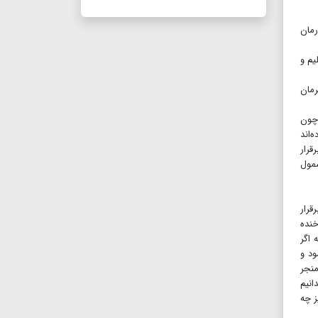
رمان
یم و
رمان
 چون
ی که اوایل قرن‌۲۱ را تجربه کرده‌اند
قرار
شمول
قرار
خنده
 اگر
ود و
منجر
انیم
طنزآمیز چه