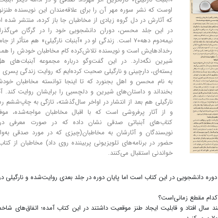
اوست که نشر سوره مهر آن را برای علاقه‌مندان این نویسنده طنز
که آثارش در دل گروه زیادی از مخاطبان جا باز کرده، منتشر شده 
در این جلد محسن، دوران دانشجویی خود را در گرگان می‌گذران
نیمه‌دوم دهه۷۰ است. زندگی او در «آبنبات نارگیلی» هم متأثر از جا
رخدادهایش است و نویسنده تلاش‌کرده کام مخاطبان خودش را همچ
شیرین نگه‌دارد. در این گفت‌و‌گو درباره مجموعه آبنبات‌های هل‌
پسته‌ای، دارچینی و نارگیلی صحبت کرده‌ایم که روایت زندگی پسری
به نام محسن و اهل بجنورد که تا اینجا توانسته مخاطبان خودش
بخنداند و داستان‌های شیرین و دلچسبی را برایشان روایت کند. آب
نارگیلی هم بعد از انتشار در اواخر سال‌گذشته، تازگی به چاپ‌ششم ر
و از آثار پرفروشی است که با اقبال مخاطبان مواجه‌شده، موف
کتاب‌های آبنباتی صدقی نشان داده که در صورت معرفی د
نویسندگان و آثارشان به مخاطبان(چیزی که در مورد صدقی به‌وا
حضور در برنامه‌های تلویزیونی پربیننده روی داد) مخاطبان از کتاب
خواندنی استقبال می‌کنند.
 دوره دانشجویی در این کتاب است اما پایان دوره در جلد بعدی روایت‌شده و نارگیلی د
اتی که در آن چند سال افتاد و قابلیت ایجاد طنز موقعیت داشتند در این کتاب آمده؛ اتفاق‌های شا