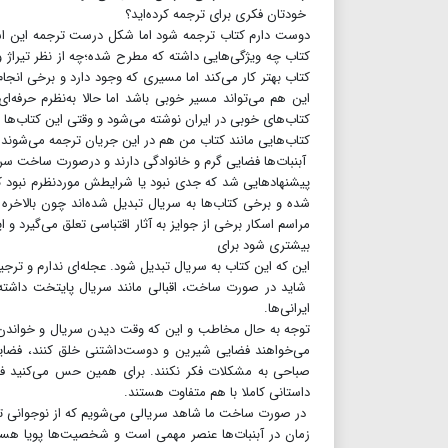
خودتان فکری برای ترجمه کرده‌اید؟
دوست دارم کتاب ترجمه شود اما شکل درست ترجمه این 
کتاب چه ویژگی‌هایی داشته که مطرح شده؛چه از نظر تیراژ و چ
کتاب بهتر کار می‌کند اما مسیری که وجود دارد و برخی انج
این هم می‌تواند مسیر خوبی باشد اما حالا به‌نظرم حرفه‌ای
کتاب‌های خوبی در ایران نوشته می‌شود و وقتی این کتاب‌ها ت
کتاب‌هایی مانند کتاب من هم در این جریان ترجمه می‌شوند و
آبنبات‌ها فضایی گرم و خانوادگی دارند و درصورت ساخت سریال 
پیشنهادهایی شد که جدی نبود یا شرایطش موردنظرم نبود که ب
شده و برخی کتاب‌ها به سریال تبدیل شده‌اند چون بالاخره 
مراسم اسکار برخی از جوایز به آثار اقتباسی تعلق می‌گیرد 
بیشتری شود برای
این که این کتاب به سریال تبدیل شود. عجله‌ای ندارم و ترجی
شاید در صورت ساخت، اقبالی مانند سریال پایتخت داشته ب
ایرانی‌ها.
توجه به حال مخاطب و این که وقت دیدن سریال و خواندن ا
می‌خواهند فضایی شیرین و دوست‌داشتنی خلق کنند، فضایی
صباحی به مشکلات فکر نکنند. برای همین حس می‌کنید فضا
داستانی کاملا با هم متفاوت هستند.
در صورت ساخت ما شاهد سریالی می‌شویم که از نوجوانی تا 
زمان در آبنبات‌ها عنصر مهمی است و شخصیت‌ها پویا هست