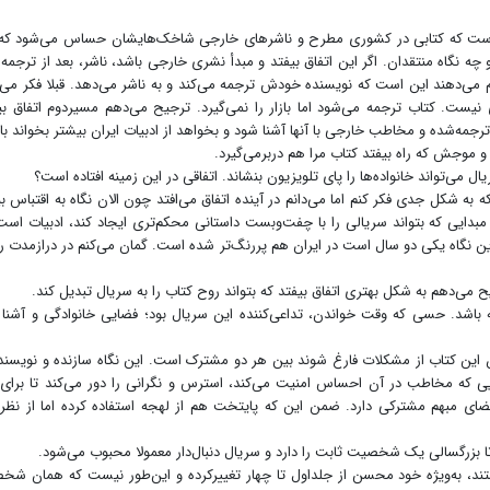
است که کتابی در کشوری مطرح و ناشرهای خارجی شاخک‌هایشان حساس می‌شود که 
ه نگاه منتقدان. اگر این اتفاق بیفتد و مبدأ نشری خارجی باشد، ناشر، بعد از ترجمه 
ام می‌دهند این است که نویسنده خودش ترجمه می‌کند و به ناشر می‌دهد. قبلا فکر می‌
 نیست. کتاب ترجمه می‌شود اما بازار را نمی‌گیرد. ترجیح می‌دهم مسیر‌دوم اتفاق بی
رجمه‌شده و مخاطب خارجی با آنها آشنا شود و بخواهد از ادبیات ایران بیشتر بخواند با
 موجش که راه بیفتد کتاب مرا هم دربرمی‌گیرد.
می‌تواند خانواده‌ها را پای تلویزیون بنشاند. اتفاقی در این زمینه افتاده است؟
ه شکل جدی فکر کنم اما می‌دانم در آینده اتفاق می‌افتد چون الان نگاه به اقتباس ب
مبدایی که بتواند سریالی را با چفت‌وبست داستانی محکم‌تری ایجاد کند، ادبیات است
و این نگاه یکی دو سال است در ایران هم پررنگ‌تر شده است. گمان می‌کنم در درازمدت 
ح می‌دهم به شکل بهتری اتفاق بیفتد که بتواند روح کتاب را به سریال تبدیل کند.
اشد. حسی که وقت خواندن، تداعی‌کننده این سریال بود؛ فضایی خانوادگی و آشنا 
ین کتاب از مشکلات فارغ شوند بین هر دو مشترک است. این نگاه سازنده و نویسند
 که مخاطب در آن احساس امنیت می‌کند، استرس و نگرانی را دور می‌کند تا برای
ی مبهم مشترکی دارد. ضمن این که پایتخت هم از لهجه استفاده کرده اما از نظر
بزرگسالی یک شخصیت ثابت را دارد و سریال دنبال‌دار معمولا محبوب می‌شود.
ند، به‌ویژه خود محسن از جلداول تا چهار تغییرکرده و این‌طور نیست که همان ش