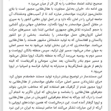
صحیح نباشد اعتماد مخاطب را به کل اثر از میان می‌برد.»
وی ادامه داد: «ایران به‌دلیل مجاورت با هلال‌طلایی مجبور است با بلای
خانمان‌سوز ترانزیت موادمخدر مبارزه کند تا از آسیب‌های وحشتناک آن
جامعه ایرانی را در امان نگه دارد و در اصل توان دفاعی کشور را به سپری
در مقابل گسیل موادمخدر به اروپا نگه‌دارد. مخاطبان جهانی برای آشنایی
با حجم گسترده تلاش‌های جمهوری اسلامی ابتدا باید مسیرهای حرکت
اصلی کاروان‌های حمل موادمخدر را بشناسند. بخشی از دو کشور
پاکستان و افغانستان که به تولید خشخاش مشهور هستند را هلال‌طلایی
می‌نامند. موادمخدری که در این بخش تولید می‌شود به سه مسیر اصلی
به جهان صادر می‌شود؛ مسیر اول ترکیه، سپس منطقه بالکان اروپاست و
مسیر دوم به روسیه می‌رسد آن‌گاه به منطقه بالتیک اروپا منتقل می‌شود
و مسیر سوم بنادر پاکستان، بعد عمان، سومالی و آفریقاست که البته
بازهم از طریق شمال‌آفریقا و مدیترانه به ایتالیا، فرانسه و اسپانیا در اروپا
می‌رود.»
این مستندساز در توضیح بیشتر درباره تولید مستند خط‌مقدم عنوان کرد:
«برای نشان‌دادن مسیر اصلی حرکت مافیای موادمخدر از هلال‌طلایی به
اروپا مجبور شدم از گرافیک هم استفاده کنم که مخاطب خارجی بتواند
جغرافیای هلال‌طلایی را بشناسد و مبارزه‌ای که ایران ناگزیر به انجام آن
است را درک کند چراکه به لحاظ جغرافیایی کشورمان در میان هلال‌طلایی
و اروپا گرفتار آمده است. این درحالی‌است که همین دولت‌های اروپایی با
آن‌که از این مبارزات تشکر می‌کنند اما حاضر نیستند به ایران در این نبرد