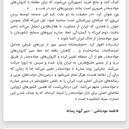
کمک کنند و مانع خرید تجهیزاتی می‌شوند که برای مقابله با کاروان‌های
موادمخدر ضروری است مانند دوربین‌های دید در شب و ... .»
وی عنوان کرد: «در حقیقت به دو علت باید این مستند توسط پرس
تی‌وی که شبکه‌ای بین‌المللی است ساخته شود؛ اول این‌که افکار عمومی
جهان با فشاری که ایران از مجاورت با هلال‌طلایی تحمل می‌کند باخبر
باشند، دوم این‌که با گستردگی ابعاد مبارزه نیروهای مسلح کشورمان با
عبور موادمخدر از خاک ایران آشنا شوند.»
تراب‌زاده اظهار کرد: «خوشبختانه مسیر عبور از مرزهای شرقی به‌دلیل
استحکامات ساخته‌شده و ... کاهش یافته اما خط سیر کاروان‌های
موادمخدر هم از آن منطقه تغییر کرده و کاروان‌های موادمخدر از طریق
دریا و از مسیر خلیج‌فارس به ایران وارد شده و سپس به اروپا حرکت
می‌کنند. بنابراین روند مبارزه با موادمخدر تغییر می‌کند اما تا زمانی که
برای آن تقاضا هست هرگز تمام نمی‌شود و درعین‌حال دولت‌های غربی و
رسانه‌های جریان اصلی غرب ایران را به نقض حقوق‌بشر در مسیر مبارزه
با موادمخدر متهم می‌کنند. این درحالی‌است که همین کشورهای اروپایی
تقاضای اصلی برای بازار موادمخدر را ایجاد کرده‌اند که به جذاب شدن این
تجارت سیاه انجامیده است.»
فاطمه عودباشی - دبیر گروه رسانه