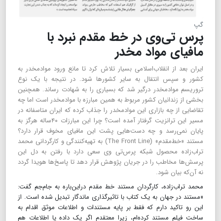
گپ
پرس تی‌وی در خط مقدم نبرد با
مافیای مواد مخدر
ایران بعد از انقلاب‌اسلامی بسیار تلاش کرد تا مانع ورود موادمخدر به
کشور و سپس انتقال به سایر کشورها شود. در نتیجه با یک نوع
تروریسم موادمخدر درگیر شد که بسیاری را به شهادت رساند. همچنین
بخشی از زندانیان کشور مربوط به همین مبارزه با موادمخدر است اما چه
تقاضایی از چه بازاری این موادمخدر را جذاب کرده که ایران متاسفانه در
مسیر این ترانزیت گرفتار آمده است؟ چرا این مبارزات ۴۰ساله هرگز به
پایان نمی‌رسد و چه دست‌هایی پشت این مافیای مخوف قرار دارد؟
مستند «خط‌مقدم» (The Front Line) به تهیه‌کنندگی و کارگردانی محمد
تراب‌زاده محصول شبکه پرس‌تی وی سعی دارد با رفتن به دل این
پرسش‌ها مخاطب را در جریان پژوهش قرار دهد تا پاسخ‌ها هویدا گردد
نه آن‌که بیان شود.
محمد تراب‌زاده، کارگردان مستند خط مقدم دراین‌باره به جام‌جم گفت:
«مستند در جهان به یک کتاب با تاثیرگذاری ماندگار تبدیل شده است. از
این رو تاکید دارم که فقط بر پایه مستندات و اطلاعات موثق اقدام به
ساخت فیلم مستند کرده‌ام، زیرا معتقدم اگر یک داده یا اطلاعات هم