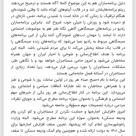
دلیل برنامه‌سازان هم به این موضوع کاملا آگاه هستند و ترجیح می‌دهند
ریتم برنامه‌هایشان تند و در قالب آیتم‌های کوتاه باشد تا وقتی شنونده‌ای
هنگام ترافیک یا زمانی که در خانه است با شنیدن برنامه، نفس تازه‌ای در
او دمیده شود و روزش را خیلی خوب شروع کند. بنابراین برنامه‌‌سازان
رادیو در برنامه‌های صبحگاهی گاهی نگاه طنز هم به موضوعات اجتماعی
دارند تا لبخند را مهمان لب‌های شنوندگان کنند.یکی از این برنامه‌های
صبحگاهی مربوط به رادیو صبا می‌شود که برنامه‌های زنده صبحگاهی را
در قالب یک مجله پخش می‌کند تا برای مردم شنیدنی باشد. البته این
برنامه با هدف اطلاع‌رسانی و شوخی با اخبار ایران و جهان همراه
مخاطبان می‌شود و امروز حامی مستاجران خواهد بود و با نگاهی طنز،
مشکلات مستاجران را مورد بررسی قرار می‌دهد، زیرا تعداد زیادی از
مستاجران در آستانه فصل جابه‌جایی هستند.
این برنامه با نام «صبح صبا» هر روز در اولین ساعات روز با شوخی و طنز
و با همراهی مخاطبان به نقد طنازانه اتفاقات سیاسی و اجتماعی روز
می‌پردازد. این برنامه در کنار اطلاع‌رسانی هر روز یکی از خبرهای مهم
اجتماعی و فرهنگی را به‌عنوان سوژه برنامه مطرح می‌کند و جویای نظرات
مردمی درباره تصمیمات مهم مسؤولان جامعه می‌شود.
امروز «افزایش اجاره‌بها و حمایت نکردن از مستاجران و کم کردن وام
ودیعه مسکن» به‌عنوان سوژه این برنامه مطرح می‌شود. البته وزارت
راه‌و‌شهرسازی اعلام کرد که پیشنهاد تعیین سقف افزایش اجاره‌بها برای
سال ۱۴۰۱ به دولت ارائه شده و هم‌چنین وام کمک ودیعه مسکن تا سقف