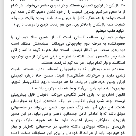
۳۰ بازیکن در اردوی‌ تیم‌ملی هستند و در تمرین حاضر می‌شوند. هر کدام
از ما سعی می‌کنیم بهترین کیفیت را از خود نشان دهیم. تلاش همه این
است بتوانند با هماهنگی کامل با تیم برسند. قطعا وجود رقابت می‌تواند
کیفیت همه بازیکنان را بالاتر ببرد. من هم رقابت کردن را دوست دارم.»
نباید عقب بیفتیم
مهاجم تیم‌ملی مخالف کسانی است که از همین حالا تیم‌ملی را
صعود‌کننده به مرحله دوم جام‌جهانی می‌دانند. صیادمنش معتقد است
دیدارهای سختی در انتظار تیم‌ملی است: «ولز هم به گروه ما آمد و الان
همه چیز مشخص است. البته به نظر من فرقی نمی‌کرد از بین اوکراین،
اسکاتلند و ولز کدام بیاید. هر سه تیم قدرتمند هستند.
معتقدم تمام تیم‌هایی که به جام‌جهانی آمده‌اند مدعی هستند. قدرت
زیادی دارند و می‌توانند شگفتی‌ساز شوند. همین حالا درباره تیم‌ملی
ایران چنین حرف‌هایی می‌زنند. ما هم دوست داریم شگفتی‌ساز شویم.
بهترین‌ها به جام‌جهانی می‌آیند و ما هم باید بهترین باشیم.»
اللهیار اشاره‌ای به بازی اخیر انگلیس می‌کند: «فوتبال قابل پیش‌بینی
نیست. چند شب پیش انگلیس در لیگ ملت‌های اروپا به مجارستان
باخت. این برای آنها هم زنگ خطر بود. تیمی می‌تواند در جام‌جهانی
موفق باشد که با آمادگی کامل جسمانی، ذهنی و فنی بیاید. در این مسیر
بازی‌های تدارکاتی بسیار اهمیت دارد. ما هم هرچه تدارک بهتر و
بازی‌های دوستانه قوی‌تری داشته باشیم، در جام‌جهانی کامل‌تر و بهتر
خواهیم بود. باید از هر لحاظ خودمان را برای این مسابقات سخت آماده