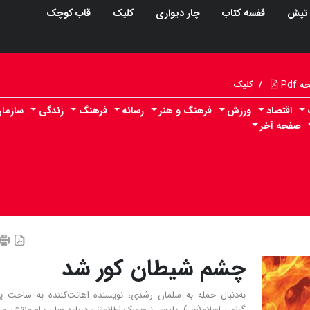
تپش
قفسه کتاب
چار دیواری
کلیک
قاب کوچک
Pdf
/
کلیک
اقتصاد
ورزش
فرهنگ و هنر
رسانه
فرهنگ
زندگی
سازما
صفحه آخر
چشم شیطان کور شد
به‌دنبال حمله به سلمان رشدی، نویسنده اهانت‌کننده به ساحت پی
گرامی اسلام(ص)، پلیس نیویورک اطلاعاتی درباره ضارب او منتشر و 