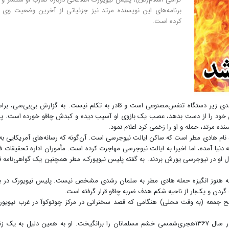
برنامه‌های این نویسنده مرتد نیز جزئیاتی از آخرین وضعیت وی ا
کرده است.
شدی زیر دستگاه تنفس‌مصنوعی است و قادر به تکلم نیست. به گزارش بی‌بی‌سی، بر
مان خود را از دست بدهد، عصب یک بازوی او آسیب دیده و کبدش چاقو خورده است. 
ه مرتد، حمله و او را زخمی کرد اعلام نمود.
 نیویورک‌ حاکی است این فرد جوانی ۲۴ساله به نام هادی مطر است که ساکن ایالت نیوجرسی است. آن‌گونه که رسانه‌های آمریکایی 
به دنیا آمده، اما اخیرا به ایالت نیوجرسی مهاجرت کرده است. مأموران اداره تحقیقات ف
نزل او در نیوجرسی یورش بردند. به گفته پلیس نیویورک، مطر همچنین یک گواهی‌نامه ق
ته هنوز انگیزه حمله هادی مطر به سلمان رشدی مشخص نیست. پلیس نیویورک در بی
گردن و یک‌بار از ناحیه شکم هدف ضربه چاقو قرار گرفته است.
ه‌های آمریکایی گزارش دادند سلمان رشدی ساعت۱۱صبح جمعه (به وقت محلی) هنگامی که قصد سخنرانی در مرکز چوتوکوآ در غرب نیوی
سلمان رشدی بعد از انتشار رمان موهن «آیات شیطانی» در سال ۱۳۶۷هجری‌شمسی خشم مسلمانان را برانگیخت. او به همین دلیل به ی