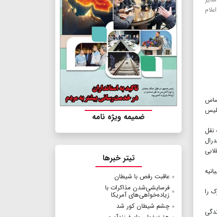
علام
اساس
پلیس
ضمیمه ویژه نامه
به نقل
درال
لابی
تیتر خبرها
انیه
عاقبت رقص با شیطان
فرسایشی‌شدن مذاکرات با
ورک را
زیاده‌خواهی‌های آمریکا
چشم شیطان کور شد
ک زندگی