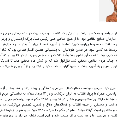
می‌آمد و به خاطر لیاقت و درایتی که شاه در او دیده بود، در منصب‌های مهمی 
سازمان صنایع نظامی بود اما از هیچ مقامی حتی رئیس ستاد بزرگ ارتشتاران و وزیر
سلطنت محمدرضا پهلوی، خرید اسلحه از آمریکا توسط ایران، آن‌قدر سریع افزایش 
 و واسطه این خریدها هم کسی نبود جز حسن طوفانیان. به پشتیبانی همین اقتدار نظامی بود که شاه
می‌کرد سلطنتش پایدار می‌ماند. رابطه طوفانیان با اسرائیل هم خوب بود، دائم به آن کشور رفت‌و‌آمد داشت
به چنگ مردم انقلابی مخفی شد. نقل‌قول شد که او شش ماه مخفی ماند تا آمریکای
لستان و سپس به آمریکا رفت. با خبرنگاران مصاحبه کرد و البته پس از آن برای همیشه 
یل کرد. سپس به‌واسطه فعالیت‌های سیاسی، دستگیر و روانه زندان شد. بعد از آزاد
سال ۱۳۴۲ به فرانسه رفت. بنی‌صدر بعد از ۱۵ سال اقامت در پاریس، همراه با پرواز انقلاب به ایران بازگشت و در ۱۲ مرداد 
در مجلس خبرگان قانون اساسی انتخاب شد. بعد از آن هم نامزد انتخابات ریاست‌جمهوری شد و در ۱۵ بهمن ۱۳۵۸ حکم تنفیذ ری
اشت و مستقل از جبهه انقلاب و فرماندهان دفاع و قدس، تصمیم می‌گرفت. در دو
ریاست‌جمهوری او ترور نیروهای انقلابی و ناامنی شدت گرفت و منافقان قدرت گرفته بودند. امام در حکم ۲۰ خرداد ۱۳۶۰ خود، بنی‌ص
ین و بنی‌صدر با رژیم بعث عراق منتشر شد و این اسناد نشان می‌داد در روزهای 