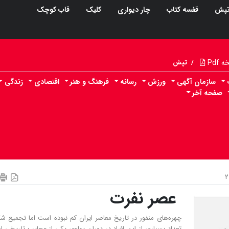
پش
قفسه کتاب
چار دیواری
کلیک
قاب کوچک
Pdf
/
تپش
سازمان آگهی
ورزش
رسانه
فرهنگ و هنر
اقتصادی
زندگی
صفحه آخر
عصر نفرت
چهره‌های منفور در تاریخ معاصر ایران کم نبوده است اما تجمیع 
تعداد بسیاری از این افراد در دوران پهلوی یکی از عجایب تاریخی 