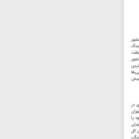
حضور
 جنگ
یافت
 تصور
 و سلاح می‌خرید. او در ۲۲ بهمن که آخرین
ی‌ها
غیبش
ی در
۱۳۵۸ به نمایندگی مردم تهران
است‌جمهوری خود را
ران
در را از فرماندهی کل
جنگ،