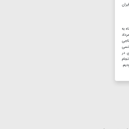
از ایران
ه به
فرمان گرفت تا مبارزان این شهر را سرکوب کند، گفت: «اگر من اصفهانی نبودم شهر را به توپ می‌بستم». ناجی در ۲۰ مرداد
ناجی
گاه انقلاب، کنفرانسی
ی در
نجام
دیم.