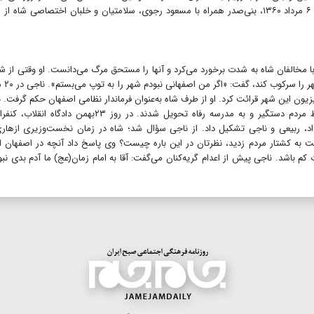
بنی‌صدر با نیروهای عراقی در ارتباط بوده است. سرانجام در ۶ مرداد ۱۳۶۰، بنی‌صدر همراه با مسعود رجوی، سلامتیان و خلبان اختصاصی شاه 
خالفان شاه به شدت برخورد می‌کرد و آنها را مستحق مرگ می‌دانست. او وقتی از شا
عنوان فرماندار نظامی اصفهان 
تلویزیون این شهر قرائت کرد. او از طرف شاه به‌عنوان فرماندار نظامی اصفهان حکم گرفت. 
و گروهی دیگر از سرسپردگان رژیم شاه در ۲۲بهمن، توسط مردم دستگیر و به مدرسه رفاه تحویل شدند. در روز ۲۳بهمن داد
اد، ربیعی و ناجی تشکیل داد. از ناجی سؤال شد؛ شاه در زمان نخست‌وزیری ازهار
ت به کشتار مردم زدید، نظرتان در این باره چیست؟ وی پاسخ داد آنچه در اصفهان ا
کم باشد. ناجی پیش از اعدام گریه‌کنان می‌گفت: آقا به امام زمان(عج) ما آدم بدی نبو