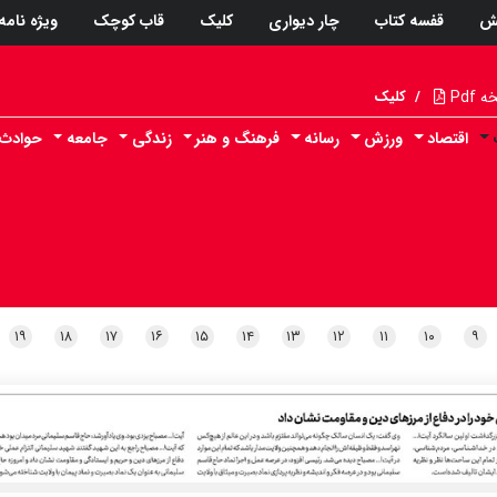
ش
قفسه کتاب
چار دیواری
کلیک
قاب کوچک
ویژه نامه
Pdf
/
کلیک
اقتصاد
ورزش
رسانه
فرهنگ و هنر
زندگی
جامعه
حوادث
۱۹
۱۸
۱۷
۱۶
۱۵
۱۴
۱۳
۱۲
۱۱
۱۰
۹