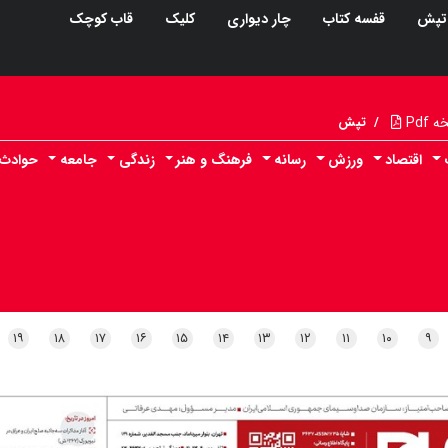
تپش
قفسه کتاب
چار دیواری
کلیک
قاب کوچک
Pdf
/
تپش
اقتصاد
ورزش
رسانه
فرهنگ و هنر
زندگی
جامعه
حوادث
۱۹
۱۸
۱۷
۱۶
۱۵
۱۴
۱۳
۱۲
۱۱
۱۰
۹