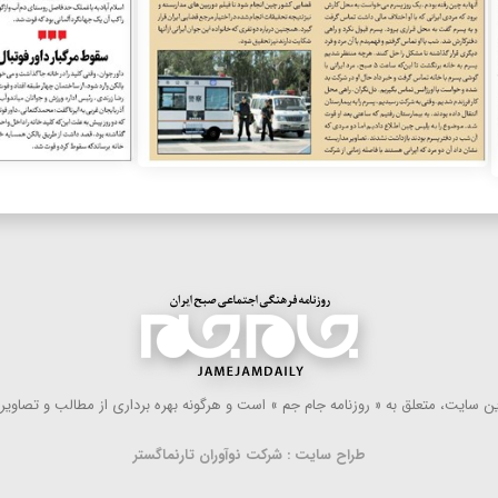
 سایت، متعلق به « روزنامه جام جم » است و هرگونه بهره ‌برداری از مطالب و تصاویر آ
طراح سایت : شرکت نوآوران تارنماگستر