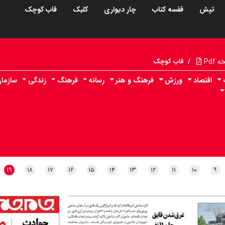
تپش
قفسه کتاب
چار دیواری
کلیک
قاب کوچک
Pdf
/
قاب کوچک
اقتصاد
ورزش
فرهنگ و هنر
رسانه
فرهنگ
زندگی
سازما
۱۹
۱۸
۱۷
۱۶
۱۵
۱۴
۱۳
۱۲
۱۱
۱۰
۹