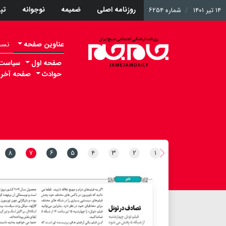
روزنامه اصلی
ضمیمه
نوجوانه
تپ
۱۴ تیر ۱۴۰۱
شماره ۶۲۵۴
عناوین صفحه
نسخه 
صفحه اول
سیاست
حوادث
صفحه آخر
۸
۷
۶
۵
۴
۳
۲
۱