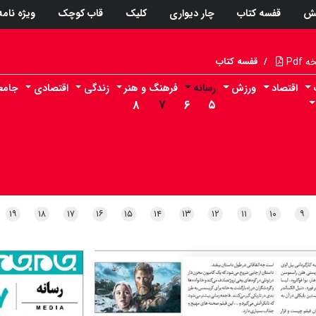
ش
قفسه کتاب
چار دیواری
کلیک
قاب کوچک
ویژه نامه
Pdf
/
قفسه کتاب
اقتصاد
ورزش
رسانه
فرهنگ و هنر
زندگی
اقتصادی
جامع
۸
۷
۶
۵
۱۹
۱۸
۱۷
۱۶
۱۵
۱۴
۱۳
۱۲
۱۱
۱۰
۹