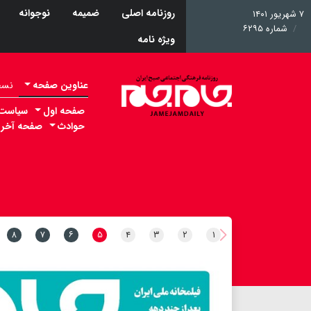
روزنامه اصلی
ضمیمه
نوجوانه
۷ شهریور ۱۴۰۱
شماره ۶۲۹۵
ویژه نامه
عناوین صفحه
نسخه 
صفحه اول
سیاست
حوادث
صفحه آخر
۸
۷
۶
۵
۴
۳
۲
۱