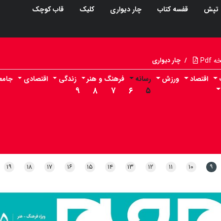
تپش
قفسه کتاب
چار دیواری
کلیک
قاب کوچک
Pdf
/
چار دیواری
اقتصاد
ورزش
رسانه
فرهنگ و هنر
زندگی
اقتصادی
جامع
۹
۸
۷
۶
۵
۱۹
۱۸
۱۷
۱۶
۱۵
۱۴
۱۳
۱۲
۱۱
۱۰
۹