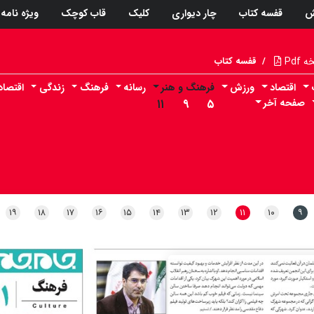
ش
قفسه کتاب
چار دیواری
کلیک
قاب کوچک
ویژه نامه
Pdf
/
قفسه کتاب
اقتصاد
ورزش
فرهنگ و هنر
رسانه
فرهنگ
زندگی
اقتصا
صفحه آخر
۵
۹
۱۱
۱۹
۱۸
۱۷
۱۶
۱۵
۱۴
۱۳
۱۲
۱۱
۱۰
۹