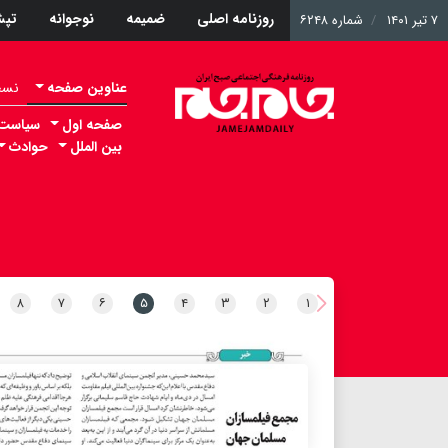
روزنامه اصلی
ضمیمه
نوجوانه
تپ
۷ تیر ۱۴۰۱
شماره ۶۲۴۸
عناوین صفحه
نسخه 
صفحه اول
سیاست
بین الملل
حوادث
۸
۷
۶
۵
۴
۳
۲
۱