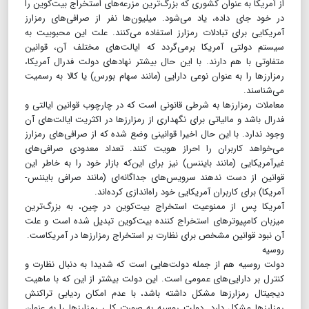
از آمریکا به عنوان کشوری که بزرگ‌ترین مزرعه‌های استخراج بیت‌کوین را
در خود جای داده، یاد می‌شود. میلیون‌ها نفر از صرافی‌های رمزارز
آمریکایی برای تبادلات رمزارز استفاده می‌کنند. علت این محبوبیت به
سیستم دولتی آمریکا برمی‌گردد که ایالت‌های مختلف آن، قوانین
متفاوتی با هم دارند. با این حال بیشتر نهادهای دولت فدرال آمریکا،
رمزارزها را به عنوان نوعی دارایی (مانند سهام بورس) یا کالا به رسمیت
می‌شناسند.
معاملات رمزارزها به شرطی قانونی است که در چارچوب قوانین ایالتی و
فدرال باشد و مالیاتی برای نگهداری از رمزارزها در اکثریت ایالت‌های آن
وجود ندارد. با این حال اخیرا قوانینی وضع شده که از صرافی‌های رمزارز
می‌خواهد کاربران را احراز هویت کنند. تعداد معدودی صرافی‌های
غیرآمریکایی (مانند بایننس) نیز برای این‌که بازار خود را به خاطر این
قوانین از دست ندهند سرویس‌های جداگانه‌ای (مانند صرافی بایننس-
آمریکا) برای کاربران آمریکایی خود راه‌اندازی کرده‌اند.
آمریکا پس از ممنوعیت استخراج بیت‌کوین در چین، به بزرگ‌ترین
میزبان کامپیوترهای استخراج کننده بیت‌کوین تبدیل شده است و علت
آن نبود قوانین مشخص برای نظارت بر استخراج رمزارزها در آمریکاست.
روسیه
دولت روسیه هم از جمله دولت‌هایی است که شدیدا به دنبال نظارت و
کنترل بر دارایی‌های عمومی است. این دولت بیشتر از این که با ماهیت
دیجیتال رمزارزها مشکل داشته باشد، با عدم امکان ردیابی تراکنش
رمزارزها مشکل دارد. دولت روسیه به صورت کلی رمزارزها را به عنوان