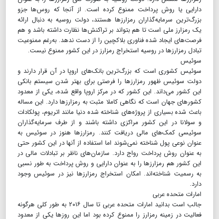
دارایی یا روش پرداخت ممنوع کرده است. از آنجا که روس‌ها جزو
بزرگ‌ترین سرمایه‌گذاران رمزارزها هستند، دولت روسیه به دنبال ارائه
یک رمزارز ملی است تا هم بتواند بر تراکنش‌ها نظارت داشته باشد و هم
فرصت‌های ایجاد شده فناوری بلاکچین را از دست ندهد. به‌رغم ممنوعیت
تبادل رمزارزها در روسیه استخراج رمزارز در این کشور ممنوع نیست.
سوئیس
سوئیس کشوری است که بزرگ‌ترین بانک‌های اروپا در آن قرار دارند و
دولت سوئیس ظهور رمزارزها را فرصتی برای بهتر شدن سیستم بانکی
این کشور می‌داند. این کشور که در مرکز اروپا واقع شده، یکی از معدود
کشورهای جهان است که نگاهی کاملا مثبت به رمزارزها دارد. این مساله
باعث شده بسیاری از پروژه‌های شناخته شده دنیا مانند اتریوم، پولکادات
و سولانا در این کشور مراکزی داشته باشند و از طرف سرمایه‌گذاران
سوئیسی کمک‌های مالی دریافت کنند. رمزارزها هنوز در سوئیس به
عنوان نوعی پول شناخته نمی‌شوند اما استفاده از آنها در این کشور حتی
به عنوان روش پرداخت رواج دارد. سازمان‌های ناظر بر تبادلات مالی در
این کشور هم رمزارزها را به عنوان دارایی و روش پرداخت به طور نسبی
به رسمیت شناخته‌اند. امکان استخراج رمزارزها نیز در سوئیس وجود
دارد.
امارات متحده عربی
جالب است بدانید امارات متحده عربی تا سال ۲۰۱۶ به طور کلی هرگونه
فعالیت در زمینه رمزارز را ممنوع کرده بود اما این روزها یکی از معدود