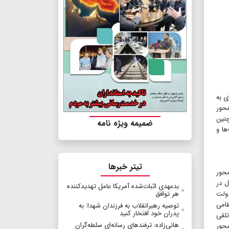
ی به
محور
نین
ضمیمه ویژه نامه
ها و
تیتر خبرها
ید از سوی محور
ل در
بدعهدی اثبات‌شده آمریکا عامل تهدیدکننده
دولت
هر توافق
تهاجمات نظامی
توصیه رهبرانقلاب به فرزندان شهدا: به
پدران خود افتخار کنید
تلقی
هانی‌زاده: ترفندهای رسانه‌ای سلطه‌گران
محور