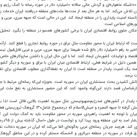
مقاومت را ناکارآمد تلقی کنند. همچنین عربستان با داشتن ۱۰۰شبکه ماهواره‌ای و گردش مالی سالانه ۱۰میلیارد دلار در حوزه رسانه با ک
 تلاش می‌کند. اما به هر حال بعد از مدت‌ها ملت‌های منطقه دریافتند ایران خدمات ز
وانسته امنیت پایداری را در منطقه ایجاد کند. این در حالی است که جبهه عبری، عربی و 
شورهای اسلامی است.
مکان جلوی روابط اقتصادی ایران با برخی کشورهای همسو در منطقه را بگیرد. تحلیل
ست که ارتباط ایران با محور مقاومت مثل عراق در حوزه روابط تجاری را قطع کنند. ازآنج
حجم تعاملات اقتصادی میان ایران و عراق در طول سال‌های اخیر به رقم ۱۰میلیارد دلار بالغ شده طبیعتا برای جبهه عبری، عربی و غربی قابل‌قبو
تصاد و تولیدات کشورمان ایجاد کنند. اما با این حال ایران با داشتن سازوکارهای خاص
 همین دلیل در شرایط فعلی، ارتباط اقتصادی میان ایران با عراق و سوریه و دیگر کشو
ند یک امنیت پایدار در منطقه است تا ایران به نقطه‌گذاری مطلوب اقتصادی برای ت
ت برسد.
لش کشیدن بحث مستشاری ایران در سوریه است. به‌ویژه این‌که رسانه‌ای مرتبط با ج
رشناسان قصد دارند این‌گونه وانمود کنند که این حضور مستشاری به نفع ملت ایر
ت پایدار در کشورهای ضدرژیم‌صهیونیستی مثل سوریه اهمیت بالایی قائل است لذا با 
بحران سوریه در ۲۰۱۱ و وجود ۱۶۰هزار عنصر تروریستی از داعش گرفته تا جبهه النصره و جیش‌الاسلام که درمجموع شامل۱۳۰
ران با توجه به اهمیت راهبردی سوریه در محور مقاومت باید به کمک دولت این ک
می‌شتافت. از این‌رو ایران با هماهنگی و دعوت دولت آقای 
ند. هرچند جریان رسانه‌ای غربی به‌گونه‌ای القا می‌کند که ایران در سوریه دخالت ن
۲۰ تفنگدار دریایی را در شرق فرات در سوریه در منطقه دیرالزور و الحسکه مستقر کرده و در این مناطق گروه