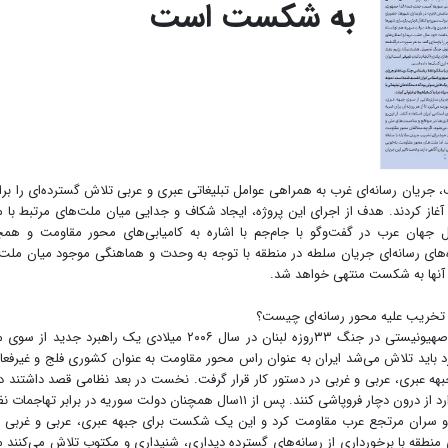
به شکست است
 جریان رسانه‌ای غرب به همراهی عوامل تبلیغاتی عبری و عربی تلاش گسترده‌ای را برا
 آغاز کردند. هدف از اجرای این پروژه، ایجاد شکاف و جدایی میان ملت‌های مرتبط با 
 جهان عرب در گفت‌وگو با جام‌جم با اشاره به کامیابی‌های محور مقاومت و همچ
‌های رسانه‌ای جریان سلطه در منطقه با توجه به وحدت و هماهنگی موجود میان ملت‌
 آنها به شکست منتهی خواهد شد.
ژه تخریب علیه محور رسانه‌ای چیست؟
از سال‌های گذشته و بعد از شکست مفتضحانه ارتش رژیم‌صهیونیستی در جنگ ۳۳روزه لبنان در سال ۲۰۰۶ میلادی یک راهبرد جد
د باید تلاش می‌شد ایران به عنوان راس محور مقاومت به عنوان کشوری فلج و غیرفعا
بهه عبری، عربی و غربی در دستور کار قرار گرفت. نخست در بعد نظامی قصد داشتند 
سوریه را که در جایگاه مهم ژئوپلیتیکی محور مقاومت قرار دارد از درون دچار فروپاشی کنند. پس از ۱۱سال همچنان دولت سوریه در برابر 
ا و سران مرتجع عرب مقاومت کرد و این یک شکست برای جبهه عبری، عربی و غربی 
ی منطقه با برخورداری از رسانه‌های گسترده دیداری،‌ شنیداری و مکتوب تلاش می‌کنند 