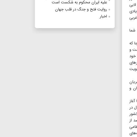
علیه ایران محکوم به شکست است
مک رژیم و لابی
روایت فتح و جنگ در قلب جهان
یادی
اخبار
غربی
 شما
ا که
ل نیست و
 خود
رهای
قویت
ریان
ان و
آغاز
 گروهک تروریستی فعال در
شور
بشار اسد به این منطقه ورود پیدا کرد و توانست در طول ۱۰سال گذشته بیش از ۹۵درصد از
ظامی
ک‌های