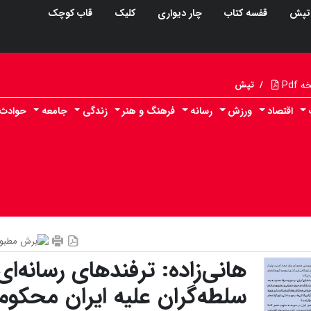
تپش
قفسه کتاب
چار دیواری
کلیک
قاب کوچک
Pdf
/
تپش
اقتصاد
ورزش
رسانه
فرهنگ و هنر
زندگی
جامعه
حوادث
هانی‌زاده: ترفندهای رسانه‌ای
سلطه‌گران علیه ایران محکوم