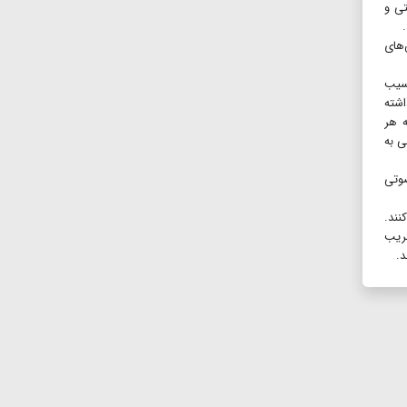
تی و
های
آسیب
اشته
 هر
ی به
صوتی
نند.
خریب
د.