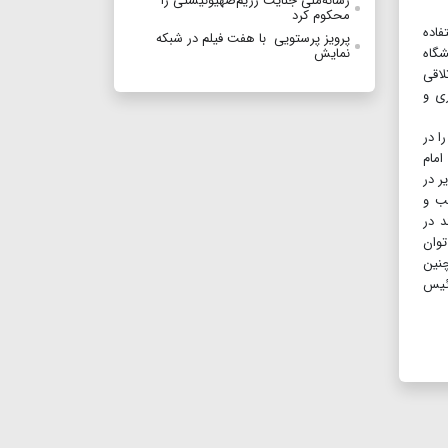
رسانه‌ملی جنایت رژیم‌صهیونیستی را
محکوم کرد
فاده
پرویز پرستویی با هفت فیلم در شبکه
شگاه
نمایش
لاقی
ری و
ا در
امام
ر در
سب و
د در
توان
چنین
رئیس