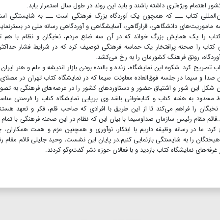
 اهتمام ویژه‌تری داشته باشند و باید این روند در طول سال استمرار یابد.
ین‌المللی کتاب ـــ که همچون یک آوردگاه بزرگ فرهنگی است ـــ به شایستگی است
مه ماموریت‌های دانشگاهی،‌ قرارگاهی، آسایشگاهی و آوردگاهی رسانه ملی در بسترنمای
 کتاب را یک همایش بزرگ خواند که در آن سه ضلع مردم، نخبگان و نظام با هم ت
مللی کتاب را صحنه پرافتخار یک حماسه فرهنگی توصیف کرد که در شرایط فشار حداکث
آوردگاه، رونق فرهنگ کشورمان را به رخ می‌کشد.
تصریح کرد: شکوه این نمایشگاه، زنده و بالنده بودن بازار اندیشه و علم و هنر ایران ر
دا و سیما در جلسه فوق‌العاده معاونت سیما که در نمایشگاه کتاب تهران در مصلای 
ین شکل این شور و اشتیاق حضور و دستاوردهای کشور را در عرصه‌های فرهنگی به تصوی
قط محدود به هفته کتاب و کتابخوانی باشد.وی برپایی نمایشگاه کتاب را فرصتی منا
 نخبگان را فراهم می‌کند تا از این طریق با افرادی که صاحب قلم، فکر و تعهد هستن
قائم مقام رئیس سازمان صداوسیما با بیان این که نظام در این صحنه فرهنگی با تمام 
د: ما در رسانه وظیفه داریم با ابتکار، نوآوری و همچنین عزم و همت همکاران، 
یختگان را به شایستگی بازنمایی کنیم.در پایان این نشست، وحید جلیلی قائم مقام 
رفه‌های نمایشگاه کتاب بازدید و با فعالان حوزه نشر گفت‌وگو کردند.