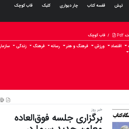
تپش
قفسه کتاب
چار دیواری
کلیک
قاب کوچک
Pdf
/
قاب کوچک
اقتصاد
ورزش
فرهنگ و هنر
رسانه
فرهنگ
زندگی
سازما
خبر روز
برگزاری جلسه فوق‌‌العاده