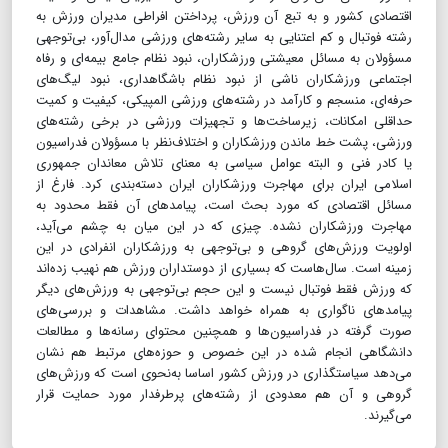
اقتصادی کشور و به تبع آن ورزش، پرداختن افراطی مدیران ورزش به
رشته فوتبال و کم اعتنایی به سایر رشته‌های ورزشی مدال‌آور، بی‌توجهی
مسؤولان به مسائل معیشتی ورزشکاران، نبود نظام جامع بیمه‌ای و رفاه
اجتماعی ورزشکاران ناشی از نبود نظام باشگاهداری، نبود لیگ‌های
حرفه‌ای، منسجم و کارآمد در رشته‌های ورزشی المپیکی، کیفیت و کمیت
حداقلی امکانات، زیرساخت‌ها و تجهیزات ورزشی در برخی رشته‌های
ورزشی، پشت خط ماندن ورزشکاران و اختلاف‌نظر با مسؤولان فدراسیون
یا کادر فنی و البته عوامل سیاسی به معنای تلاش معاندان جمهوری
اسلامی ایران برای مهاجرت ورزشکاران ایران دسته‌بندی کرد. فارغ از
مسائل اقتصادی که مورد بحث است، پیامدهای آن فقط محدود به
مهاجرت ورزشکاران نشده. چیزی که در این میان به چشم می‌آید،
اولویت ورزش‌های گروهی و بی‌توجهی به ورزشکاران انفرادی در این
زمینه است. سال‌هاست که بسیاری از دوستداران ورزش هم نهیب زده‌اند
که ورزش فقط فوتبال نیست و این حجم بی‌توجهی به ورزش‌های دیگر
پیامدهای ناگواری به همراه خواهد داشت. مشاهدات و بررسی‌های
صورت گرفته در فدراسیون‌ها و همچنین محتوای رسانه‌ها و مطالعات
دانشگاهی انجام شده در این خصوص و حوزه‌های مرتبط هم نشان
می‌دهد سیاستگذاری در ورزش کشور اساسا به‌نحوی است که ورزش‌های
گروهی و آن هم معدودی از رشته‌های پرطرفدار مورد حمایت قرار
می‌گیرند.