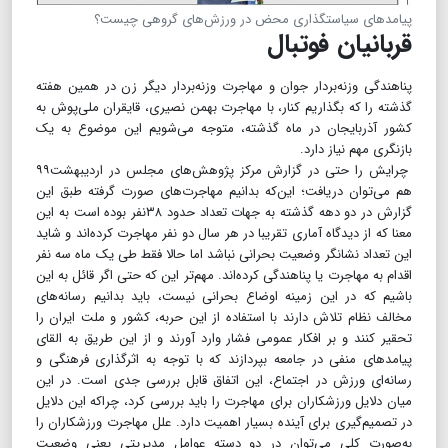
پیامدهای سیاستگذاری محض در ورزش‌های گروهی چیست؟
قربانیان فوتبال
پناهندگی وزنه‌بردار جوان و مهاجرت وزنه‌بردار دیگر زن در همین هفته
گذشته را که بگذاریم کنار، با مهاجرت بهمن نصیری، قایقران ملی‌پوش به
کشور آذربایجان در ماه گذشته، متوجه می‌شویم این موضوع به یک
بازنگری مهم نیاز دارد.
چرایش را حتی در گزارش مرکز پژوهش‌های مجلس در اردیبهشت۹۹
هم می‌توان دریافت؛ این‌که بدانیم مهاجرت‌های صورت گرفته طبق این
گزارش در دو دهه گذشته به جهات تعداد حدود ۳۸نفر بوده است به این
معنا که از دیدگاه آماری تقریبا در هر سال دو نفر مهاجرت کرده‌اند و شاید
این تعداد نشانگر وضعیت بحرانی نباشد اما حالا فقط طی یک ماه سه نفر
اقدام به مهاجرت یا پناهندگی کرده‌اند. مهم‌تر این که حتی اگر قائل به این
باشیم که در این زمینه اوضاع بحرانی نیست، باید بدانیم رسانه‌های
مخالف نظام تلاش دارند با استفاده از این حربه، کشور و ملت ایران را
تحقیر کنند و بر افکار عمومی فشار وارد آورند و از این طریق به القای
پیامدهای منفی در جامعه بپردازند که با توجه به اثرگذاری فرهنگی و
رسانه‌ای ورزش در اجتماع، این اتفاق قابل بررسی جدی است. در این
میان دلایل ورزشکاران برای مهاجرت را باید بررسی کرد، چراکه این دلایل
در تصمیم‌گیری برای آینده بسیار اهمیت دارد. علل مهاجرت ورزشکاران را
به‌صورت کلی می‌توان در دو دسته عوامل مدیریتی یعنی وضعیت