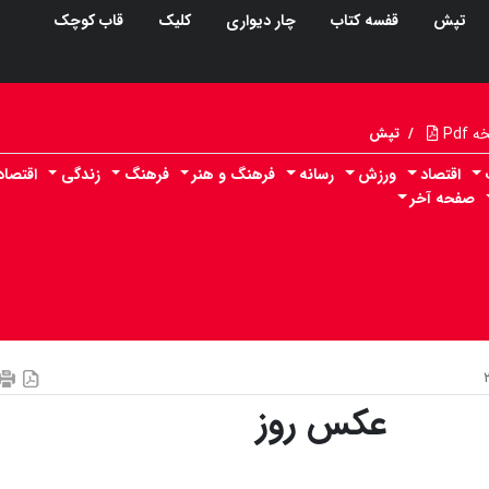
تپش
قفسه کتاب
چار دیواری
کلیک
قاب کوچک
Pdf
/
تپش
اقتصاد
ورزش
رسانه
فرهنگ و هنر
فرهنگ
زندگی
اقتصا
صفحه آخر
عکس روز