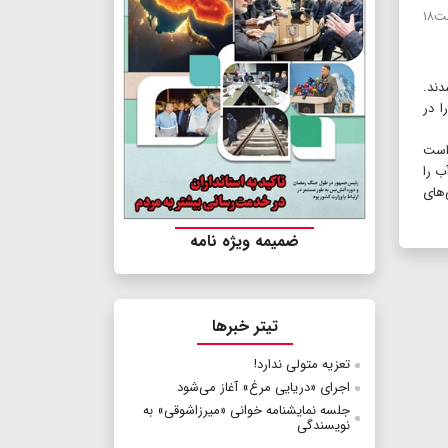
حجت‌ا... تجلی و کارگردانی صادق خاتم‌پور روز پنجشنبه ۲۷مرداد ساعت۱۸
ک شدند.
ا در
 است
ب را
‌های
ضمیمه ویژه نامه
تیتر خبرها
تعزیه متولی ندارد!
اجرای «دریایی مرغ» آغاز می‌شود
جلسه نمایشنامه خوانی «میرزا‌شوقی» به
نویسندگی