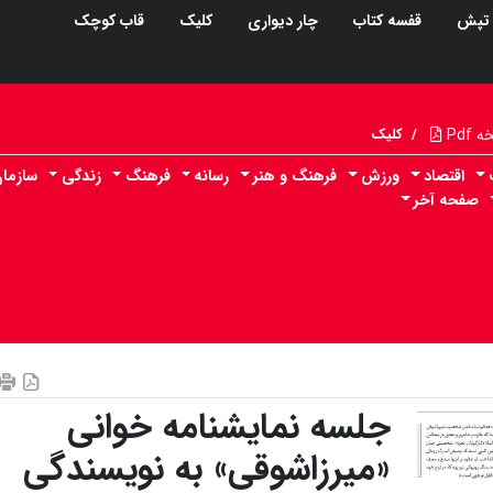
تپش
قفسه کتاب
چار دیواری
کلیک
قاب کوچک
Pdf
/
کلیک
اقتصاد
ورزش
فرهنگ و هنر
رسانه
فرهنگ
زندگی
سازما
صفحه آخر
جلسه نمایشنامه خوانی
«میرزا‌شوقی» به نویسندگی