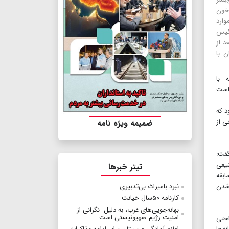
 خون
یش از ۷۰‌درصد از موارد
رئیس
د از
ن با
ه با
اده است
د که
ی از
ضمیمه ویژه نامه
تند، گفت:
شیعی
تیتر خبرها
ابقه
 شدن
نبرد بامیراث بی‌تدبیری
کارنامه ۵۰سال خیانت
بهانه‌جویی‌های غرب، به‌ دلیل نگرانی از
امنیت رژیم صهیونیستی است
احتی