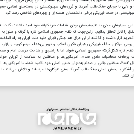
روریستی کاملا مطابق با برنامه‌ها و اهداف رژیم اشغالگر قدس پیش می‌رود. این نشان
سانه و لابی با جریان جنگ‌طلب آمریکا و گروه‌های صهیونیستی در بحث‌های نظامی جم
صهیونیستی در حذف فیزیکی برخی دانشمندان هسته‌ای و چهره‌های شاخص رصد کرد.
ساس معیارهای مادی به نتیجه‌بخش بودن اقدامات خرابکارانه خود امید داشتند، گفت: قا
فاق را قابل تحقق بدانیم. ازاین‌جهت که نظام جمهوری اسلامی تازه پا گرفته و هنوز به 
یم قرار داشت و گذشته از آن عراق هم جنگی نابرابر علیه ملت ایران به راه انداخته 
ر برخی مراکز و حذف فیزیکی رهبران فکری انقلاب و ترور بی‌هدف مردم کوچه و بازار، ز
نظام تازه شکل‌گرفته جمهوری اسلامی شوند اما با راهبری و هدایت درست امام و هم
برخلاف محاسبات مادی صدام، آمریکایی‌ها و منافقین به سلامت از کوران حواد
رویدادهای تلخ گذر کند. بعد از استقلال آمریکا در عراق در سال ۲۰۰۲، منافقین وقتی از صدام به‌عنوان حامی اصلی خود ناامید شدند با آمریکایی‌ه
 آشکار با بخش اصلی جنگ‌طلب آمریکا یعنی نئوکان‌ها مرتبطند و تلاش می‌کنند با 
ن کنند.