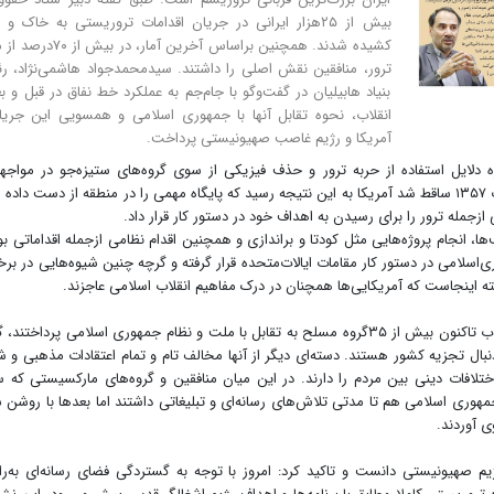
بیش از ۲۵‌هزار ایرانی در جریان اقدامات تروریستی به خاک و
کشیده شدند. همچنین بر‌اساس آخرین آمار، در ب
ترور، منافقین نقش اصلی را داشتند. سیدمحمدجواد هاشمی‌نژاد، 
بنیاد هابیلیان در گفت‌وگو با جام‌جم به عملکرد خط نفاق در قبل و بع
انقلاب، نحوه تقابل آنها با جمهوری اسلامی و همسویی این جریا
آمریکا و رژیم غاصب صهیونیستی پرداخت.
دلایل استفاده از حربه ترور و حذف فیزیکی از سوی گروه‌های ستیزه‌جو در مواجه
نظام‌های سیاسی خاطرنشان کرد: وقتی رژیم پهلوی در انقلاب ۱۳۵۷ ساقط شد آمریکا به این نتیجه رسید که پایگاه مهمی را در منطقه از دست ‌د
 ازجمله ترور را برای رسیدن به اهداف خود در دستور کار قرار داد.
 انجام پروژه‌هایی مثل کودتا و براندازی و همچنین اقدام نظامی ازجمله اقداماتی بو
ی‌اسلامی در دستور کار مقامات ایالات‌متحده قرار گرفته و گرچه چنین شیوه‌هایی در برخ
ته اینجاست که آمریکایی‌ها همچنان در درک مفاهیم انقلاب اسلامی عاجزند.
مدیرعامل بنیاد هابیلیان با بیان این‌که از ابتدای پیروزی انقلاب تاکنون بیش از ۳۵گروه مسلح به تقابل با ملت و نظام جمهوری اسلامی پرداخ
دنبال تجزیه کشور هستند. دسته‌ای دیگر از آنها مخالف تام و تمام اعتقادات مذهبی و 
اختلافات دینی بین مردم را دارند. در این میان منافقین و گروه‌های مارکسیستی که س
م جمهوری اسلامی هم تا مدتی تلاش‌های رسانه‌ای و تبلیغاتی داشتند اما بعدها با روشن
ی آوردند.
یم صهیونیستی دانست و تاکید کرد: امروز با توجه به گستردگی فضای رسانه‌ای به‌ر