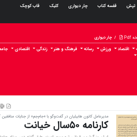
تپش
قفسه کتاب
چار دیواری
کلیک
قاب کوچک
Pdf
/
چار دیواری
اقتصاد
ورزش
رسانه
فرهنگ و هنر
زندگی
اقتصادی
جامع
مدیرعامل کانون هابیلیان در گفت‌وگو با «جام‌جم» از جنایات منافقین
کارنامه ۵۰سال خیانت
ایران بزرگ‌ترین قربانی تروریسم است. طبق گفته دبیر ستاد حقوق