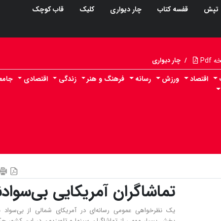
تپش
قفسه کتاب
چار دیواری
کلیک
قاب کوچک
Pdf
/
چار دیواری
اقتصاد
ورزش
رسانه
فرهنگ و هنر
زندگی
اقتصادی
جامع
تماشاگران آمریکایی بی‌سوادن
یک نظرخواهی عمومی رسانه‌ای در آمریکای شمالی از بی‌سواد ب
بخش بسیار مهمی از تماشاگران سینما و تلویزیون در این کشور ح