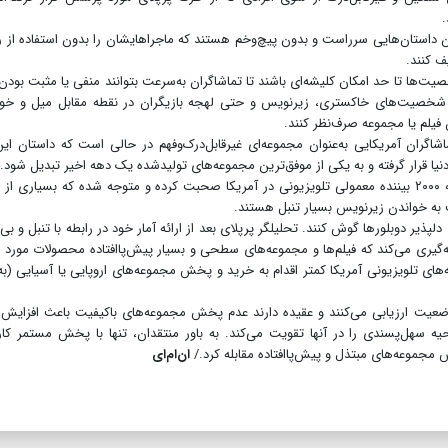
.
ن داستان‌هایی سرراست و بدون پیچ‌و‌خم هستند که ماجراهایشان را بدون استفاده از ر
یف کنند.
یت‌ها تا حد امکان کلیشه‌ای باشند تا تماشاگران به‌سرعت بتوانند منفی یا مثبت بودن
 شخصیت‌های خاکستری، زیرنویس و حتی لهجه بازیگران در نقطه مقابل میل و خوا
 فیلم یا مجموعه صرف‌نظر کنند.
اگران آمریکایی به‌عنوان مجموعه‌ای غیرقابل‌درک‌وفهم در حالی است که داستان این
نیا قرار گرفته و به یکی از موفق‌ترین مجموعه‌های تولیدشده یک دهه اخیر تبدیل شود.
نشریه پرپلای برای گزارش خود به‌صورت اتفاقی با نزدیک به ۲۰۰۰ بیننده معمولی تلویزیونی در آمریکا صحبت کرده و متوجه شده که بسیاری 
ت به خواندن زیرنویس بسیار تنبل هستند.
ذیر دوبلورها گوش کنند. تحلیلگر پرپلای بعد از ارائه آمار خود در رابطه با تنبل و بی‌
گیری می‌کند که فیلم‌ها و مجموعه‌های سطحی و بسیار پیش‌پاافتاده محصولات مورد ع
ای تلویزیونی آمریکا کمتر اقدام به خرید و پخش مجموعه‌های اروپایی یا آسیایی (به‌
 وضعیت ارزیابی می‌کنند و عقیده دارند عدم پخش مجموعه‌های باکیفیت باعث افزایش
 سهل‌پسندی را در آنها تقویت می‌کند. به باور منتقدان، تنها با پخش مستمر کا
جموعه‌های مبتذل و پیش‌پاافتاده مقابله کرد./
ان‌‌ام‌ای