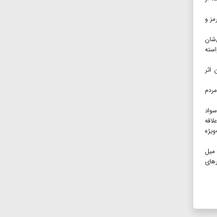
مز و
‌شان
سته
 اثر
از مردم
سواد
لاقه
ویژه
 میل
رهای