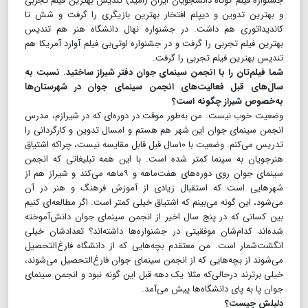
جشنواره فیلم کوتاه دانشجویان ایران (امید) تندیس بهترین فیلم تجربی
و بهترین تدوین و دیپلم افتخار بهترین بازیگری را گرفت و شش تا
کاندیداتوری هم داشت. در جشنواره نهال دانشگاه هنر هم تندیس
بهترین فیلم تجربی را گرفت و در جشنواره اوتی‌بی فیلم آوارد آمریکا هم
تندیس بهترین فیلم تجربی را گرفت.
شما فیلم‌تان را با انجمن سینمای جوان دفتر شیراز ساختید. نسبت به
سال‌های قبل فعالیت‌های انجمن سینمای جوان در شهرستان‌ها
به‌خصوص شیراز چگونه است؟
وضعیت خوب نیست. من به‌طور موقت در دوره‌ای که در شیرازم، مدرس
انجمن سینمای جوان این شهر هم هستم و امسال تدوین و کارگردانی را
تدریس می‌کنم. وضعیت با ۱۰سال قبل قابل مقایسه نیست، چراکه اشتیاق
هنرجویان به سینما کمتر شده است. با این همه تبلیغاتی که انجمن
سینمای جوان روی دوره‌های هفت‌ماهه و ۹ماهه می‌کند و شیراز هم از
شهرهایی است که استقبال زیادی از آموزش فرهنگ و هنر در آن
می‌شود، این گونه می‌بینم که اشتیاق خیلی کمتر است. اگر مطالعه‌ای کنیم
بین کسانی که در پنج سال اخیر از انجمن سینمای جوان دانش‌آموخته
شده‌اند کدام‌شان موفقیتی در جشنواره‌ها داشته‌اند؟ تعدادشان خیلی
انگشت‌شمار است. من معتقدم بچه‌هایی که از دانشگاه فارغ‌التحصیل
می‌شوند از بچه‌هایی که از انجمن سینمای جوان فارغ‌التحصیل می‌شوند،
خیلی برترند درحالی‌که مثلا یک دهه قبل این گونه نبود و انجمن سینمای
جوان پا به پای دانشگاه‌ها پیش می‌آمد.
دلیلش چیست؟