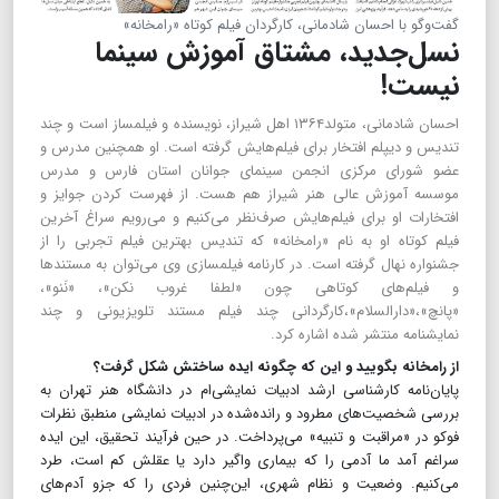
گفت‌وگو با احسان شادمانی، کارگردان فیلم کوتاه «رامخانه»
نسل‌جدید، مشتاق آموزش سینما
نیست!
احسان شادمانی، متولد۱۳۶۴ اهل شیراز، نویسنده و فیلمساز است و چند
تندیس و دیپلم افتخار برای فیلم‌هایش گرفته است. او همچنین مدرس و
عضو شورای مرکزی انجمن سینمای جوانان استان فارس و مدرس
موسسه آموزش عالی هنر شیراز هم هست. از فهرست کردن جوایز و
افتخارات او برای فیلم‌هایش صرف‌نظر می‌کنیم و می‌رویم سراغ آخرین
فیلم کوتاه او به نام «رامخانه» که تندیس بهترین فیلم تجربی را از
جشنواره نهال گرفته است. در کارنامه فیلمسازی وی می‌توان به مستند‌ها
و فیلم‌های کوتاهی چون «لطفا غروب نکن»، «نَنو»،
«پانچ»،«دارالسلام»،کارگردانی چند فیلم مستند تلویزیونی و چند
نمایشنامه منتشر شده اشاره کرد.
از رامخانه بگویید و این که چگونه ایده ساختش شکل گرفت؟
پایان‌نامه کارشناسی ارشد ادبیات نمایشی‌ام‌ در دانشگاه هنر تهران به
بررسی شخصیت‌های مطرود و رانده‌شده در ادبیات نمایشی منطبق نظرات
فوکو در «مراقبت و تنبیه» می‌پرداخت. در حین فرآیند تحقیق، این ایده
سراغم آمد ما آدمی ‌را که بیماری واگیر دارد یا عقلش کم است، طرد
می‌کنیم. وضعیت و نظام شهری، این‌چنین فردی را که جزو آدم‌های