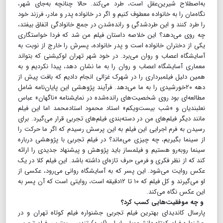
به‌اصطلاح شیرین‌عقل است، طرد می‌کند. حالا چنانچه به‌جای شهر،
نگاه‌مان را به خانواده معطوف کنیم و اگر در خانواده پدر و مادر، فرزند خود
را طرد کنند و این طردشدگی و رانده‌شدن در جمع خانوادگی اتفاق بیفتد،
چه روی می‌دهد؟ این خلاصه داستان فیلم من شد که فردا خواستگاری
یکی از دختران خانواده است و پدر خانواده، پسرش را خارج از نوبت به
آسایشگاه اعصاب و روان می‌برد. در خود شهر تهران لوکیشنی که بتواند
معماری آسایشگاه اعصاب و روان را به ما نشان دهد، پیدا نکردیم و به
همین دلیل فیلمبرداری را در شهرک غزالی انجام دادیم که بافت پیش از
دهه ۲۰خورشیدی را به ما می‌دهد. فرآیند پژوهشی این پایان‌نامه شامل
مطالعه‌ای بود روی شخصیت‌های رانده‌شده در نمایشنامه «ناگهان» عباس
نعلبندیان و «شب بیست‌ویکم» استاد محمود استادمحمد اما این فیلم
مانند دیگر فیلم‌های من در دسته‌بندی فیلم‌های تجربی قرار می‌گیرد. برای
رسیدن به فرم اجرایی این فیلم به این پرسش رسیدم که اگر ما حرکت را
از سینما بگیریم، چه چیزی می‌ماند؟ در فیلم تجربی با پژوهشی درباره
سینما روبه‌رو هستیم و فیلمساز باید پژوهش و پیشنهاد جدیدی را ارائه
کند که از نظر فکری و فرمی ‌حرف تازه‌ای داشته باشد. این فیلم کلا در یک
عکس روایت می‌شود. این پسر که به آسایشگاه روانی می‌رود، عکسی از
او می‌گیرند و کل فیلم که ۱۰ تا ۱۲دقیقه است، روایتی است که آن پسر به
این عکس نگاه می‌کند.
و چه موفقیت‌هایی کسب کرد؟
پارسال کاندیدای بهترین فیلم تجربی جشنواره فیلم کوتاه تهران و در