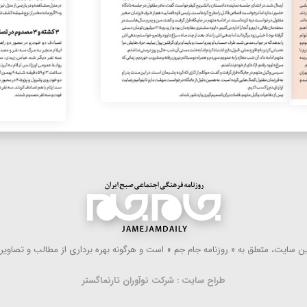
 سایت، متعلق به « روزنامه جام جم » است و هرگونه بهره ‌برداری از مطالب و تصاویر آ
طراح سایت : شرکت نوآوران تارنماگستر