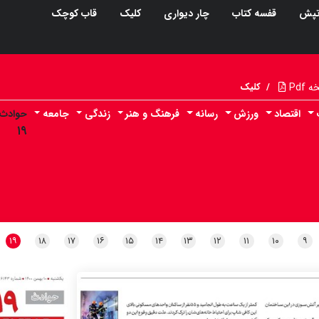
پش
قفسه کتاب
چار دیواری
کلیک
قاب کوچک
Pdf
/
کلیک
اقتصاد
ورزش
رسانه
فرهنگ و هنر
زندگی
جامعه
حوادث
۱۹
۱۹
۱۸
۱۷
۱۶
۱۵
۱۴
۱۳
۱۲
۱۱
۱۰
۹