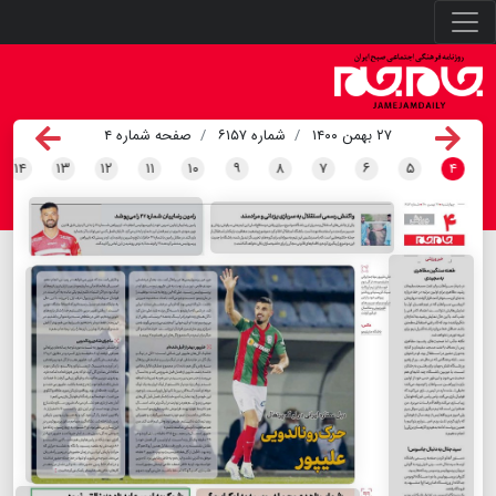
۲۷ بهمن ۱۴۰۰
شماره ۶۱۵۷
صفحه شماره ۴
۱۴
۱۳
۱۲
۱۱
۱۰
۹
۸
۷
۶
۵
۴