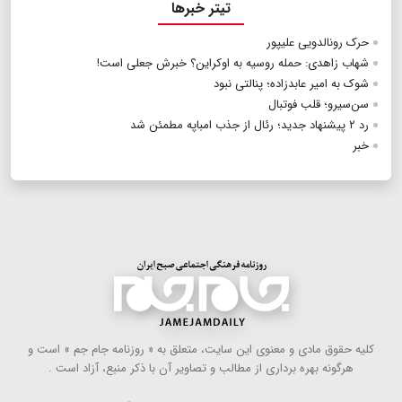
تیتر خبرها
حرک رونالدویی علیپور
شهاب زاهدی: حمله روسیه به اوکراین؟ خبرش جعلی است!
شوک به امیر عابدزاده؛ پنالتی نبود
سن‌سیرو؛ قلب فوتبال
رد ۲ پیشنهاد جدید؛ رئال از جذب امباپه مطمئن شد
خبر
كلیه حقوق مادی و معنوی این سایت، متعلق به « روزنامه جام جم » است و
هرگونه بهره ‌برداری از مطالب و تصاویر آن با ذكر منبع، آزاد است .