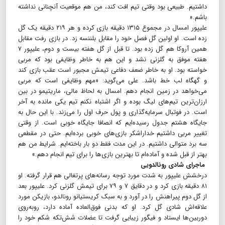
داشتیم. طبیعی بود وقتی تیم افت کند، من هم موقعیت آنچنانی نداشته
باشم.»
علیپور امسال در مجموع ۱۳۱۵ دقیقه بازی کرده و هر ۲۱۹ دقیقه یک گل
زده است. او اولین گل فصل خود را مقابل بلننسه زد. در بازی رفت مقابل
همین آروکا هم گل زده بود. تا قبل از گل هفته بیست و دوم، علیپور ۷
هفته موفق به گلزنی نشد و این هم به خاطر وظایفی بود که مربی
خواسته بود. او به خاطر ضعف دفاعی تیمش مجبور است عقب بازی کند
و گهگاه لب خط باشد. علی می‌گوید: «مهم وظایفی است که مربی
می‌خواهد در زمین انجام دهم. امسال به لحاظ مالی، ماریتیمو در بین
ارزان‌ترین تیم‌های لیگ بوده و اگر اشتباه نکنم تیم یکی مانده به آخر
است. در فوتبال سرمایه‌گذاری و پول حرف اول را می‌زند. با این حال به
جایگاه هشتم جدول رسیده‌ایم که انصافا جایگاه خوبی است. از وقتی
تغییر مربی داشتیم خداراشکر بازی‌های خوبی برده‌ایم. حتی در مقطعی
سه برد متوالی داشتیم. در این مدت فقط دو بار باخته‌ایم. شرایط من هم
بهتر از قبل شده و آماده‌ام تا بهترین بازی‌ها را برای تیم انجام دهم.»
ماجرای شادی رونالدویی
درخشش علیپور به شدت مورد توجه رسانه‌های پرتغالی هم قرار گرفته. او
۸۱ دقیقه بازی کرد و در دقایق ۷ و ۷۹ برای تیمش گلزنی کرد. علیپور بعد
از گل دوم پیراهنش را در آورد و به سبک کریستیانو رونالدو، بازیکن مورد
علاقه‌اش شادی گل کرد. او که بدنی فوق‌العاده آماده دارد، روبه‌روی
دوربین‌ها ایستاد و فیگور زیبایی گرفت تا عضلات شش‌تکه شکم خود را