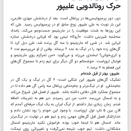
حرک رونالدویی علیپور
دور، دور پرسپولیسی‌ها در پرتغال است. بعد از درخشش مهدی طارمی،
این بار نوبت به علی علیپور زوج سابق او در پرسپولیس رسید. علی که
این روزها به شدت موفقیت را در ماریتیمو جست‌وجو می‌کند، بامداد
سه‌شنبه‌ شیرینی داشت. «آروکا» تیمی بود که قربانی درخشش ستاره
ایرانی شد. در شبی که ماریتیمو با سه گل برنده شد، علی دبل کرد تا
گل‌های زده خود را در لیگ به عدد ۶ برساند. وقتی از او می‌پرسیم عدد ۶
و کری‌خوانی؟ لبخندی می‌زند و می‌گوید: «من تمرکزم روی ماریتیمو و
فوتبال اروپاست. خوشحالم دو گل دیگر برای تیم زدم تا مجموع گل‌های
این فصلم به ۷ برسد.»
علیپور: بهتر از قبل شده‌ام
تفکیک گل‌های علیپور این شکلی است؛ ۶ گل در لیگ و یک گل در
جام‌حذفی. او در لیگ‌برتر و جام‌حذفی پرتغال سه پاس گل هم داده تا در
مجموع عملکرد قابل دفاعی داشته باشد. علیپور از فصل قبل شروع می‌کند
و به امسال می‌رسد: «خب من دیر رسیدم. دیر هم به تمرینات اضافه
شدم. زمان زیادی نیاز داشتم. از لیگ ایران به یک لیگ حرفه‌ای آمدم که
الان بین ۵ تاپ لول اروپاست. با وجود این خودم را زود نشان دادم و
خداراشکر فصل قبل گل‌های مهمی زدم و تیم هم در نهایت در لیگ‌برتر
ماند. امسال هم تا اینجا خوب بوده. فراموش نکنید ماریتیمو امسال
مشکلاتی داشت. تیم خوب نتیجه نمی‌گرفت و تغییراتی روی نیمکت