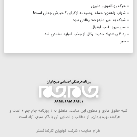
حرک رونالدویی علیپور
شهاب زاهدی: حمله روسیه به اوکراین؟ خبرش جعلی است!
شوک به امیر عابدزاده؛ پنالتی نبود
سن‌سیرو؛ قلب فوتبال
رد ۲ پیشنهاد جدید؛ رئال از جذب امباپه مطمئن شد
خبر
كلیه حقوق مادی و معنوی این سایت، متعلق به « روزنامه جام جم » است و
هرگونه بهره ‌برداری از مطالب و تصاویر آن با ذكر منبع، آزاد است .
طراح سایت : شرکت نوآوران تارنماگستر