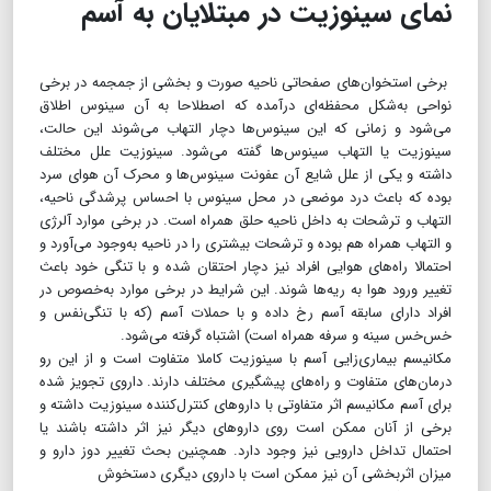
نمای سینوزیت در مبتلایان به آسم
برخی استخوان‌های صفحاتی ناحیه صورت و بخشی از جمجمه در برخی
نواحی به‌شکل محفظه‌ای درآمده که اصطلاحا به آن سینوس اطلاق
می‌شود و زمانی که این سینوس‌ها دچار التهاب می‌شوند این حالت،
سینوزیت یا التهاب سینوس‌ها گفته می‌شود. سینوزیت علل مختلف
داشته و یکی از علل شایع آن عفونت سینوس‌ها و محرک آن هوای سرد
بوده که باعث درد موضعی در محل سینوس با احساس پرشدگی ناحیه،
التهاب و ترشحات به داخل ناحیه حلق همراه است. در برخی موارد آلرژی
و التهاب همراه هم بوده و ترشحات بیشتری را در ناحیه به‌وجود می‌آورد و
احتمالا راه‌های هوایی افراد نیز دچار احتقان شده و با تنگی خود باعث
تغییر ورود هوا به ریه‌ها شوند. این شرایط در برخی موارد به‌خصوص در
افراد دارای سابقه آسم رخ داده و با حملات آسم (که با تنگی‌نفس و
خس‌خس سینه و سرفه همراه است) اشتباه گرفته می‌شود.
مکانیسم بیماری‌زایی آسم با سینوزیت کاملا متفاوت است و از این رو
درمان‌های متفاوت و راه‌های پیشگیری مختلف دارند. داروی تجویز شده
برای آسم مکانیسم اثر متفاوتی با داروهای کنترل‌کننده سینوزیت داشته و
برخی از آنان ممکن است روی داروهای دیگر نیز اثر داشته باشند یا
احتمال تداخل دارویی نیز وجود دارد. همچنین بحث تغییر دوز دارو و
میزان اثربخشی آن نیز ممکن است با داروی دیگری دستخوش