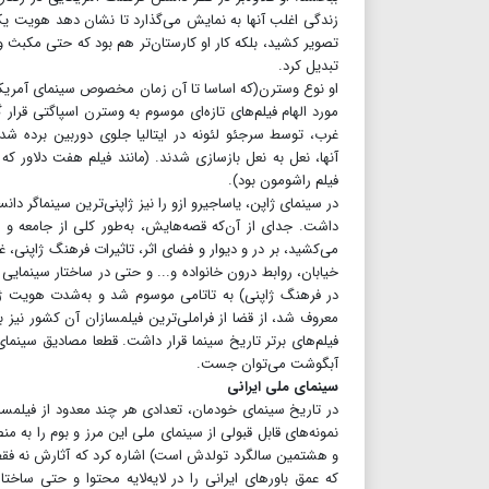
زندگی اغلب آنها به نمایش می‌گذارد تا نشان دهد هویت ی
تصویر کشید، بلکه کار او کارستان‌تر هم بود که حتی مکبث و
تبدیل کرد.
او نوع وسترن(که اساسا تا آن زمان مخصوص سینمای آمریکا بو
مورد الهام فیلم‌های تازه‌ای موسوم به وسترن اسپاگتی قرا
غرب، توسط سرجئو لئونه در ایتالیا جلوی دوربین برده شد.
آنها، نعل به نعل بازسازی شدند. (مانند فیلم هفت دلاور
فیلم راشومون بود).
در سینمای ژاپن، یاساجیرو ازو را نیز ژاپنی‌ترین سینماگر د
داشت. جدای از آن‌که قصه‌هایش، به‌طور کلی از جامعه و م
می‌کشید، بر در و دیوار و فضای اثر، تاثیرات فرهنگ ژاپنی، غ
خیابان، روابط درون خانواده و... و حتی در ساختار سینمای
در فرهنگ ژاپنی) به تاتامی موسوم شد و به‌شدت هویت ژاپنی
معروف شد، از قضا از فراملی‌ترین فیلمسازان آن کشور نیز ب
فیلم‌های برتر تاریخ سینما قرار داشت. قطعا مصادیق سینمای
آبگوشت می‌توان جست.
سینمای ملی ایرانی
در تاریخ سینمای خودمان، تعدادی هر چند معدود از فیلمسا
نمونه‌های قابل قبولی از سینمای ملی این مرز و بوم را به م
و هشتمین سالگرد تولدش است) اشاره کرد که آثارش نه فقط
که عمق باورهای ایرانی را در لایه‌لایه محتوا و حتی ساخت