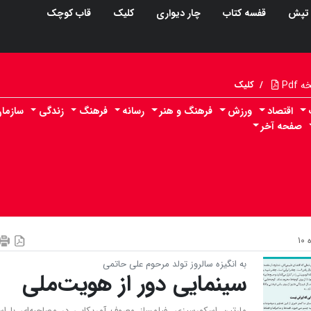
تپش
قفسه کتاب
چار دیواری
کلیک
قاب کوچک
Pdf
/
کلیک
اقتصاد
ورزش
فرهنگ و هنر
رسانه
فرهنگ
زندگی
سازما
صفحه آخر
۱
به انگیزه سالروز تولد مرحوم علی حاتمی
سینمایی دور از هویت‌ملی
مارتین اسکورسیزی، فیلمساز معروف آمریکایی در مصاحبه‌ای با ا