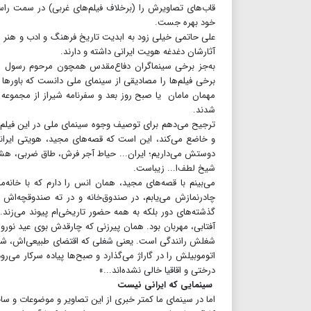
قاب‌های تصاویرش را (برخلاف فیلم‌های غربی) در سمت راست
خود بهره جست.
علی حاتمی خیلی زود به ابدیت تاریخ فرهنگ و ادب و هنر ای
آثارشان دغدغه هویت ایرانی داشته و دارند.
به‌جز برخی سینماگران دفاع‌مقدس همچون مرحوم رسول ملا
برخی فیلم‌ها را مصادیقی از سینمای ملی دانست که باورها 
مهمان مامان یا صبح روز بعد و سفرنامه شیراز از مجموعه 
شدند.
ترجیح می‌دهم برای توصیف وجوه سینمای ملی در این فیلم‌
و خاضع می‌کند، این است که قصه‌های مجید، هویتی ایرانی
دوستش می‌داریم؛ ایران... حیاط آجر فرش، طاق ضربی، هشت
شیخ لطف‌ا... زیباست.
می‌بینم با قصه‌های مجید، همان انس را دارم که با خانه‌م
چادر‌نمازش می‌یابم، در صندوق‌خانه و در ته صندوقچه‌اش
گذشته‌های دور بلکه به همه حضور تاریخی‌ام پیوند می‌زند.
آفتابی، مهربان بود. همان پیرزنی که چارقدش بوی عید نورو
شغلش رانندگی است. یعنی شغلی که اقتضای طبیعی‌اش، شتا
درختی و اقاقیا خالی نشده‌اند...»
سینمایی که ایرانی نیست
اما در سینمای ما کمتر خبری از این تصاویر و موضوعات و سا