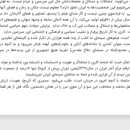
چه می‌گویند. مشکلات و مسائل و معضلات‌شان مال این سرزمین و مردم نیست. به‌ قولی
 نمی‌شویم این شخصیت‌ها به ایران تعلق دارند؟ معلوم نیست مکان و زمان و فضای آنها 
نی یا فرانسوی چنین نیست و اگر صدای فیلم را ببندیم، تصاویر و فضای آثارشان داد می
که به کجا تعلق دارد. اما این سینمایی که به‌طور متوسط در سال بیش از ۷۰فیلم تولید می‌کند، با آن همه ادعای سابقه و وجهه جهانی و فیلم‌ها
دلمشغولی‌ها و مسائل و مصائب این آب و خاک ندارد. برایش حوادث مهم سیاسی اجتما
 کاری به کار تاریخ پرفراز و نشیب سیاسی و فرهنگی و اجتماعی این سرزمین ندارد.
ت، فیلم‌های سینمای ما اغلب از چند قصه هزاران بار تکرار شده و کلیشه‌ای تقلیدی ا
 عنوان کمدی یا حادثه‌های آبکی و ملودرام‌های کهنه، فراتر نمی‌رود و به آنچه در
ی معدود(مثلا در سینمای دفاع مقدس) تقریبا هیچ تصویری از این پدیده‌ها در سی
تفکر است که اساسا کاری با تماشاگر و هویت و احساسات و اندیشه وی نداشته و مولد
جریانی در درون مخاطب خودش نیست. از همین رو بنا بر ارقام مرکز آمار ایران در سال۱۳۹۷(یعنی دوران پیش از کرونا)
متضاد با آنچه امروز در جریان است، طلب می‌شود. مسیری که تاریخ، هویت، ارزش‌
تحقق بخشد و مخاطب این سو و آن سوی مرز را در همان نخستین نگاه، قبل از هر قضا