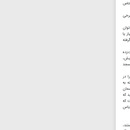
 خاص
برخی
توان
ز یا
رفته
‌زده
ویش،
مسجد
ا در
ه به
سمان
د که
ت که
بزدگی هنوز از بوی یاس
تند،