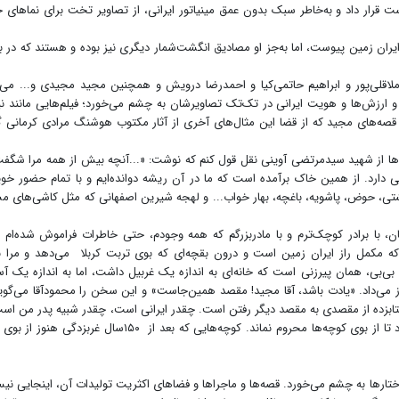
 قرار داد و به‌خاطر سبک بدون عمق مینیاتور ایرانی، از تصاویر تخت برای نماهای
ران زمین پیوست، اما به‌جز او مصادیق انگشت‌شمار دیگری نیز بوده و هستند که در 
قلی‌پور و ابراهیم حاتمی‌کیا و احمدرضا درویش و همچنین مجید مجیدی و... می‌
و ارزش‌ها و هویت ایرانی در تک‌تک تصاویرشان به چشم می‌خورد؛ فیلم‌هایی مانند نیا
قصه‌های مجید که از قضا این مثال‌های آخری از آثار مکتوب هوشنگ مرادی کرمانی گ
ها از شهید سیدمرتضی آوینی نقل قول کنم که نوشت: «...آنچه بیش از همه مرا شگفت
 دارد. از همین خاک برآمده است که ما در آن ریشه دوانده‌ایم و با تمام حضور خ
ی، حوض، پاشویه، باغچه، بهار خواب... و لهجه شیرین اصفهانی که مثل کاشی‌های 
ان، با برادر کوچک‌ترم و با مادربزرگم که همه وجودم، حتی خاطرات فراموش شده‌ام ر
 که مکمل راز ایران زمین است و درون بقچه‌ای که بوی تربت کربلا می‌دهد و مرا ن
 بی‌بی، همان پیرزنی است که خانه‌ای به اندازه یک غربیل داشت، اما به اندازه یک آ
ز می‌داد. «یادت باشد، آقا مجید! مقصد همین‌جاست» و این سخن را محمودآقا می‌گوی
بزده از مقصدی به مقصد دیگر رفتن است. چقدر ایرانی است، چقدر شبیه پدر من اس
اتوموبیلش را در گاراژ می‌گذارد و صبح‌ها پیاده سرکار می‌رود تا از بوی کوچه‌ها محروم نماند. کوچه‌هایی که بعد از ۱۵۰سال غر
ختارها به چشم می‌خورد. قصه‌ها و ماجراها و فضاهای اکثریت تولیدات آن، اینجایی نیس