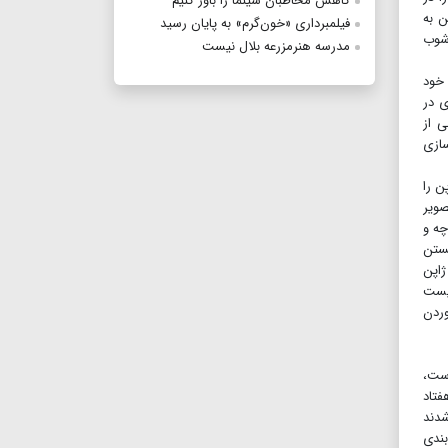
کاهش مخاطبان سینما را باور کنیم
ن به
فیلمبرداری «خون‌گرم» به پایان رسید
آشوب
مدرسه هنرمزرعه بلال نیست
 خود
ی در
ی از
سازی
ن را
صویر
چه و
شستن
ژاپن
لیست
وردن
است،
فتاد
شدند
بندی