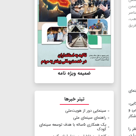
، ضمن
ناصر
هب،
طریق
ضمیمه ویژه نامه
نمای
تیتر خبرها
ایی،
چی و
سینمایی دور از هویت‌ملی
شکار
راهنمای سینمای ملی
یک همکاری ۵ساله با هدف توسعه سینمای
ر را
کودک
ا در