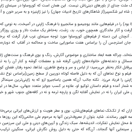
ک ملت جدای از باورهای دینی‌اش نیست. این همان است که کوروساوا در سینمای ژاپ
 شاه لیر شکسپیر(از شاهکارهای تاریخ ادبیات جهان) را نیز ژاپنیزه و به سریر خون و 
د) را در فیلم‌هایی مانند یوجیمبو و سانجیرو با فرهنگ ژاپنی در آمیخت، به نوعی که
ر گرفت و آثار ماندگاری همچون خوب، بد، زشت، به‌خاطر یک مشت دلار و روزی روزگار
 آنچنان این دسته از فیلم‌های کوروساوا مورد توجه سینمای غرب قرار گرفت که برخ
 که جان استرجس آن را براساس هفت سامورایی ساخت و محاکمه در آفتاب که دوباره‌
انسته‌اند، چراکه همه ابعاد ساختاری و موضوعی آثارش، رنگ و بوی فرهنگ و سنت‌های ژاپ
سائل و دغدغه‌های خانواده‌های ژاپنی گرفته شد و معضلات گوشه و کنار آن را به ت
یرقابل انکار به‌نظر می‌رسید؛ از لباس و سر و وضع ظاهری، غذاها، نحوه رفتار، فضای کو
ی فیلم و نوع نماهای آن که به دلیل فاصله کوتاه دوربین از سطح زمین(براساس نوع ن
 را فریاد می‌زد. نکته جالب آن‌که همین یاساجیرو ازو که به ژاپنی‌ترین سینماگر 
ه شمار آمده و فیلم داستان توکیو او، علاوه بر کسب جوایز متعدد جهانی، سال‌ها در 
 ملی ایران را نه در نمایش آفتابه لگن و پارچه ترمه و نه در کافه‌های جنوب شهر و خ
زان که از تک‌تک نماهای فیلم‌های‌شان، بوی و عطر هویت و ارزش‌های ایرانی برمی‌خ
نصه ظهور رساندند. شاید بتوان از معروف‌ترین آنها به مرحوم علی حاتمی(که این روزها ه
 محل نمایش تفکرات، اندیشه‌ها، سبک زندگی و آیین‌های دینی و ملی این سرزمین 
ار سینمایی آنها گنجاند، آن‌گاه که حتی به دلیل روش نگارش ایرانی، سنگینی ترکیب‌