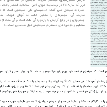
فربر که سال۲۰۰۸ در وب‌سایت مووی لاین استاندارد انتشار یافت
اشاره به سینمای ملی گفت: «...سینمای ملی، سینمایی است که ع
سازنده آن، مجموعه‌ای را تشکیل دهند که گویای هویت، مذ
ایدئولوژی و در واقع گرایش یا بازخورد آن ملت است و آن ملت از 
مفاهیم و بازخوردهای مستتر در سینمایش قابل شناسایی است...»
ر است که سینمای فرانسه باید بوی پنیر فرانسوی را بدهد. شاید برای معنی کردن سی
د.
 به‌شمار آورده‌اند. فیلمسازی که اگرچه ایرلندی‌تبار بود ولی با درک فرهنگ مسلط آمریک
تند. این موضوع را نه فقط در آثار وسترن جان فورد(مانند کلمنتاین عزیزم، قلعه آپا
رن او نیز (مثل خوشه‌های خشم، دره من چه سرسبز بود و لینکلن جوان) هم به‌وضوح آ
ا در کاراکترها، فضا و روابط فیلم‌هایش درهم می‌آمیزد تا به سینمایش، هویت موردنظ
تار، گویش، لباس و به‌طور کلی سبک زندگی شخصیت‌هایش، حتی آیین‌های کاتولیسم ر