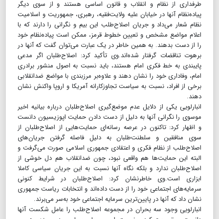
طرفداری از نظام و انقلاب و قانون اساسی هستند و از سوی دیگر
پیاده‌نظام آنها در خیابان علیه ولایت‌فقیه، رهبری، جمهوریت و اسلامیت
نظام شعار می‌داد و جریان اصلاح‌طلب این بیم و نگرانی را دارند که با
اعلام مواضع مشخص و تعیین خطوط قرمز، ممکن است پیاده‌نظام خود
را از دست بدهند. به همین خاطر در یک عبارت می‌توان گفت که آنها در
برهوت تناقضات گرفتار شده‌اند.وی تأکید کرد: اصلاح‌طلبان اگر مدعی
پایبندی به خط فکری امام هستند، باید نسبت به اصول منشور برادری
امام، وفاداری خود را نشان دهند و علاوه‌بر مرزبندی با مواضع ضدانقلابی
برخی از افراد، نسبت به سیاست تجاوزکارانه آمریکا و اروپا واکنش نشان
دهند.
انبارلویی یکی از دلایل عدم موضع‌گیری اصلاح‌طلبان درباره بیانیه اخیر
موسوی را نگرانی آنها به دلیل از دست دادن حمایت اپوزیسیون دانست
و اظهار کرد: تاکنون در عرصه رسانه‌ای حمایت‌هایی از اصلاح‌طلبان از
سوی منافقین و سلطنت‌طلبان به دلیل فاصله گرفتن جریان‌های
اصلاح‌طلب از نظام فکری و اعتقادی جمهوری اسلامی صورت می‌گرفت و
البته این حمایت‌ها هم واقعی نبود، چون ضدانقلاب هم دل‌ خوشی از
اصلاح‌طلبان ندارد و بلکه نگاه آنها نسبت به این جریان سیاسی کاملا
ابزاری است.وی خاطرنشان کرد: اصلاح‌طلبان در شرایط کنونی
سرمایه‌های اجتماعی خود را از دست داده‌اند و انتخابات ریاست جمهوری
نشان داد که آنها در پایین‌ترین سرمایه اجتماعی خود به‌سر می‌برند.
انبارلویی وجود سه بحران در مجموعه اصلاح‌طلب را عامل شکست آنها