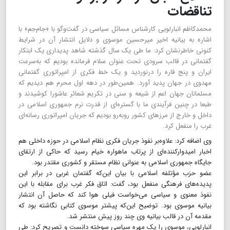
تناقضات
محمدکاظم انبارلویی کارشناس مسائل سیاسی در گفت‌وگو با «جام‌جم» با
اشاره به بیانیه اخیر میرحسین موسوی و دلایل انتشار آن در شرایط
کنونی خاطرنشان کرد: ما طی یک سال گذشته شاهد پدیداری یک ابتکار
گفتمانی در قالب سرودی تحت عنوان سلام فرمانده بودیم که به‌سرعت
ایران و پنج قاره را درنوردید و یک خط فکری از امپراتوری گفتمانی
مهدوی در جهان پدید آورد. همین‌طور در دهه اول محرم هم دیدیم که
مسلمانان جهان اعم از شیعه و سنی در تکریم شعائر عاشورا کوشیدند و
طبعا در چنین فرآیندی ما با گستره‌ای از قدرت نرم جمهوری اسلامی در
داخل و خارج از مرزهای کشور روبه‌رو بودیم که جریان امپراتوری رسانه‌ای
غرب را منفعل کرد.
وی اضافه کرد: علاوه‌بر نفوذ جریان فکری نظام اسلامی در حوزه داخلی هم
اخبار امیدوارکننده‌ای از پرتاب ماهواره خیام رسید که حاکی از ارتقای
جایگاه جمهوری اسلامی به عنوانی نظام مستقر و کشوری مقتدر بود.
عضو حزب مؤتلفه اسلامی با بیان این‌که گفتمان غربی در برابر این
پدیده‌های فرهنگی منفعل بود، گفت: اتاق فکر غرب برای مقابله با این
نفوذ معنوی و سیاسی می‌خواست فیلی هوا کند که حاصل آن انتشار
بیانیه موسوی بود. توضیح این‌که پیشتر موسوی کتابی نگاشته بود که
مقدمه آن در قالب بیانیه وی چند روز پیش منتشر شد.
انبارلویی، موسوی را یک مهره سیاسی سوخته دانست و تصریح کرد: طی