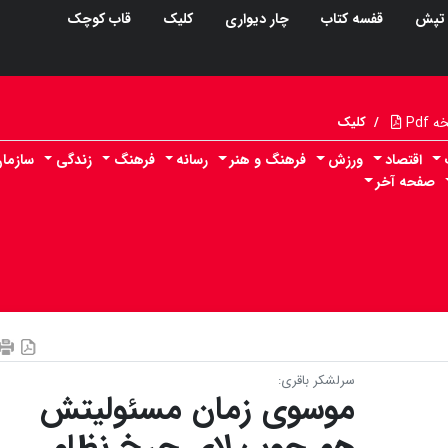
تپش
قفسه کتاب
چار دیواری
کلیک
قاب کوچک
Pdf
/
کلیک
اقتصاد
ورزش
فرهنگ و هنر
رسانه
فرهنگ
زندگی
سازما
صفحه آخر
سرلشکر باقری:
موسوی زمان مسئولیتش