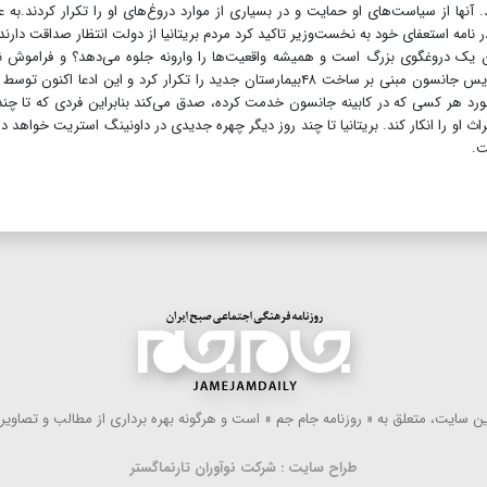
آنها از سیاست‌های او حمایت و در بسیاری از موارد دروغ‌های او را تکرار کردند.به ع
امه استعفای خود به نخست‌وزیر تاکید کرد مردم بریتانیا از دولت انتظار صداقت دارند
 یک دروغگوی بزرگ است و همیشه واقعیت‌ها را وارونه جلوه می‌دهد؟ و فراموش ن
جاوید حتی به‌عنوان وزیر بهداشت چگونه ادعای دروغین بوریس جانسون مبنی بر ساخت ۴۸بیمارستان جدید را تکرار کرد و این ادعا اکنون
هر کسی که در کابینه جانسون خدمت کرده، صدق می‌کند بنابراین فردی که تا چند
ث او را انکار کند. بریتانیا تا چند روز دیگر چهره جدیدی در داونینگ استریت خواهد 
ت.
 سایت، متعلق به « روزنامه جام جم » است و هرگونه بهره ‌برداری از مطالب و تصاویر آ
طراح سایت : شرکت نوآوران تارنماگستر