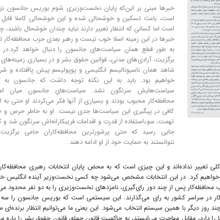
خبرها مبنی بر این‌که پایان نخست‌وزیری شوم بوریس جانسون نز
است، باعث تسکین و خوشحالی شده و این خوشحالی کاملا قابل 
است.اما کسانی که انتظار تغییر دارند نباید چندان خوشحال باشند، چر
خبرها در این زمینه اصلا خوب نیست و رهبر بعدی حزب محافظه‌کار تق
به طور قطع همان سیاست‌های جانسون را دنبال خواهد کرد.در م
برگزیت، آزادی‌های مدنی، قوانین حقوق بشر و در بسیاری زمینه‌های 
شاهد همان ناسیونالیسم انگلیسی و پوپولیسم پیش پاافتاده و شرو
خواهیم بود. باید به این نکته توجه داشت که جانسون به د
سیاست‌هایش سرنگون نشد. سیاست‌های جانسون میان اع
محافظه‌کار محبوب بودند و بسیاری از آنها فکر می‌کردند او حتی به ان
کافی در پیگیری این سیاست‌ها جدی نیست. او به خاطر حرص و ط
تهمت، سوءاستفاده از قدرت و اقدامات فریبکارانه‌اش سرنگون شد و کا
جایی رسید که حتی پرشورترین محافظه‌کاران حامی برگزیت
نتوانستند به حمایت خود از او ادامه دهند.
لی تغییر نداده‌اند و این چیزی است که به محض پایان انتخابات رهبری محافظه‌کار
 خواهیم کرد. در این انتخابات مشخص می‌شود چه کسی نخست‌وزیر آینده انگلیس خ
حافظه‌کار پس از چند دور رای‌گیری، نامزدهای نخست‌وزیری را به دو نفر محدود می‌
‌کار در سراسر کشور به رای می‌گذارند. این سیستمی است که بوریس جانسون را سه
ن او نیز تا چند روز دیگر با همین سیستم انتخاب می‌شود. این یعنی ما می‌توانیم انتظار برنده‌ای 
را دارد، مقابل مهاجرت می‌ایستد، به حاکمیت قانون حمله، قانون حقوق بشر را پاره می