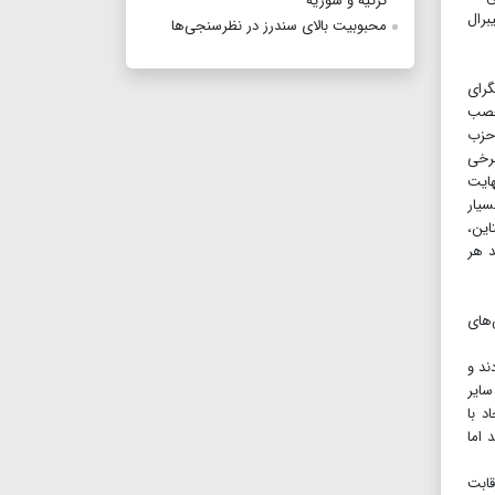
ترکیه و سوریه
برال
محبوبیت بالای سندرز در نظرسنجی‌ها
ستگرای
تعصب
ی حزب
 و ۴۵درصد فکر می‌کنند برخی
هایت
سیار
این،
د هر
‌های
ند و
 سایر
د با
 اما
قابت