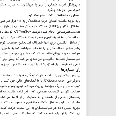
و پروتکل ایرلند شمالی را زیر پا می‌گذارد. به عبارت د
دموکراسی خواهد جنگید.
اعضای محافظه‌کار انتخاب خواهند کرد
باید توجه داشت اع
استقلال انگلیس(UKIP) هستند که قبلاً تو
هستند.نظرسنجی انجا
از مناطق انگلیس برای آنها خطرناک است.این جمعیت کوچک 
رهبر بعدی محافظه‌کاران را انتخاب خواهند کرد.به همین دل
خوشبینانه و غیرواقع‌بینانه بود که گفت خروج بوریس جانسون 
سیاستمدار باسابقه انگلیسی نیز صدق می‌کند که پیش‌بینی 
کسی که طرفدار رابطه نزدیک‌تر با اروپا باشد، شانس ناچیزی 
رأی میلیاردرها
بوریس جانسون به لطف حمایت دو گروه قدرتمند و متحد، قدرت
دموکراسی، حزب محافظه‌کار را با کمک‌های مالی خود کنترل م
دوم، صاحبان بزرگ روزنامه روپرت مرداک، لردروترمر و خانو
حمایت آنها در انتخابات عمو
رسانه‌های حامی او همچنان به حمایت از او ادامه می‌دهند
حامیان میلیاردر به‌دنبال انتخاب جانشین جانسون هستند.ان
تجربه نشان داده هر سیاستمداری به این سمت حرکت کر
این نکته را نیز باید توجه داشت که تمام نامزدهایی که در 