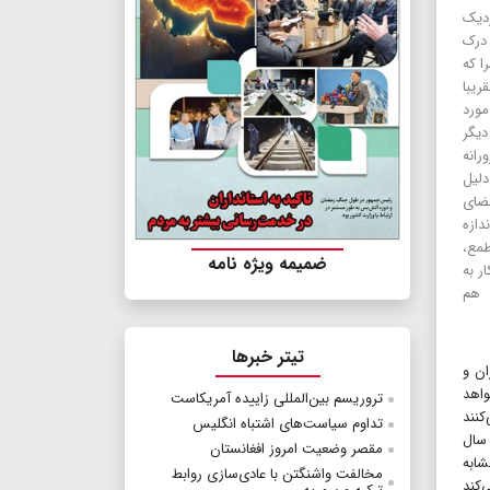
دیک
درک
ا که
ریبا
ورد
دیگر
رانه
لیل
ضای
دازه
مع،
ضمیمه ویژه نامه
ر به
 هم
تیتر خبرها
ان و
واهد
تروریسم بین‌المللی زاییده آمریکاست
کنند
تداوم سیاست‌های اشتباه‌ انگلیس
 سال
مقصر وضعیت امروز افغانستان
مشابه
مخالفت واشنگتن با عادی‌سازی روابط
‌کند