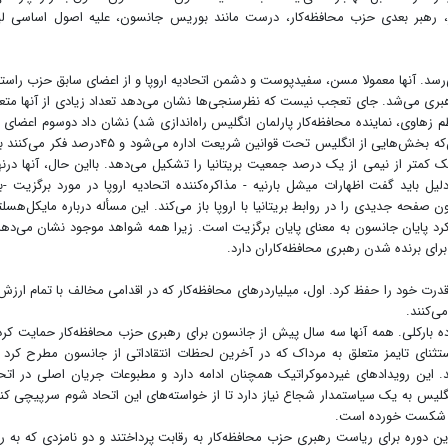
یگر، رهبر بعدی حزب محافظه‌کار، درست مانند بوریس جانسون، علیه اصول اساسی لی
ضای حزب محافظه‌کار به ۲۰۰هزار نفر نمی‌رسد. آنها معمولا مسن، سفیدپوست و دشمن اتحادیه اروپا و از اعضای سابق حزب را
سط نایجل فاراژ رهبری می‌شد. جای تعجب نیست که نظرسنجی‌ها نشان می‌دهد تعداد زیادی از آنها م
م شده توسط YouGov (که توسط ناظم زهاوی، نماینده محافظه‌کار پارلمان انگلیس راه‌اندازی شد) نشان داد دوسوم اعضا
محافظه‌کار معتقد به تئوری مضر توطئه هستند، مبنی بر این‌که بخش‌هایی از انگلیس تحت قوانین شریعت اداره می‌شود
کمتر از نیمی از یک درصد جمعیت بریتانیا را تشکیل می‌دهد. بااین حال، آنها درن
یل باید گفت اظهارات میشل بارنیه - مذاکره‌کننده اتحادیه اروپا در مورد برگزیت -ب
صفحه جدیدی را در روابط بریتانیا با اروپا باز می‌کند. این مسأله درباره مایکل‌هسلت
کرد پایان جانسون به معنای پایان برگزیت است. زیرا همه شواهد موجود نشان می‌ده
برای برنده شدن رهبری محافظه‌کاران دارد.
 خود را حفظ کرد. اول، میلیاردرهای محافظه‌کار که در اقدامی مخالف با تمام ارزش
ی‌کنند.
اده بارکلی. همه آنها سه سال پیش از جانسون برای رهبری حزب محافظه‌کار حمایت کرد
می ۲۰۱۹ نیز ادامه یافت. به استثنای تایمز متعلق به مرداک که در آخرین لحظات انتقاداتی از جانسون مطرح کرد
. این رویدادهای غیردموکراتیک همچنان ادامه دارد و مطبوعات جریان اصلی در اتحا
گلیس به یک سیاستمدار شجاع نیاز دارد تا از خواسته‌های این اتحاد شوم سرپیچی کند
ده شکست خورده است.
این دوره برای ریاست رهبری حزب محافظه‌کار به رقابت پرداختند و دو نامزدی که به ر