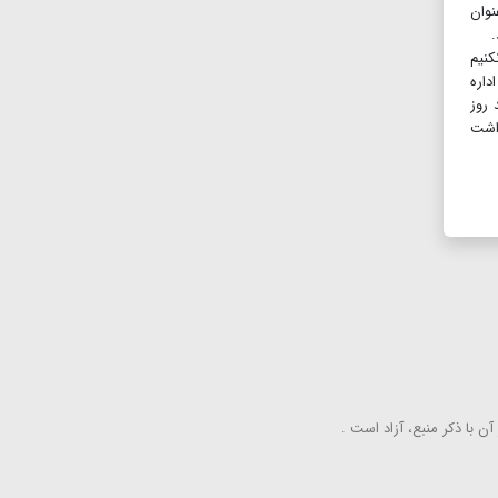
نوان
.
کنیم
 توسط اداره
 روز
داشت
ن با ذكر منبع، آزاد است .