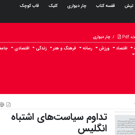
تپش
قفسه کتاب
چار دیواری
کلیک
قاب کوچک
Pdf
/
چار دیواری
اقتصاد
ورزش
رسانه
فرهنگ و هنر
زندگی
اقتصادی
جامع
تداوم سیاست‌های اشتباه‌
انگلیس