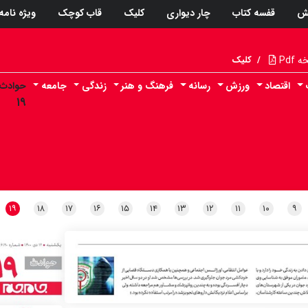
ش
قفسه کتاب
چار دیواری
کلیک
قاب کوچک
ویژه نامه
Pdf
/
کلیک
اقتصاد
ورزش
رسانه
فرهنگ و هنر
زندگی
جامعه
حوادث
۱۹
۱۹
۱۸
۱۷
۱۶
۱۵
۱۴
۱۳
۱۲
۱۱
۱۰
۹