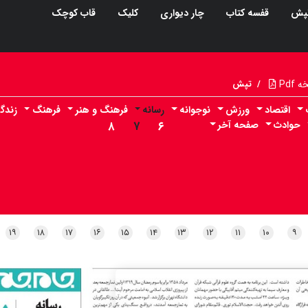
پش
قفسه کتاب
چار دیواری
کلیک
قاب کوچک
Pdf
/
تپش
اقتصاد
ورزش
نوجوانه
رسانه
فرهنگ و هنر
فرهنگ
زندگ
حوادث
صفحه آخر
۶
۷
۸
۱۹
۱۸
۱۷
۱۶
۱۵
۱۴
۱۳
۱۲
۱۱
۱۰
۹