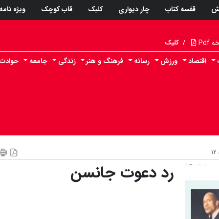
ش
قفسه کتاب
چار دیواری
کلیک
قاب کوچک
ویژه نامه
Pdf
/
کلیک
اقتصاد
ورزش
رسانه
فرهنگ و هنر
زندگی
جامعه
حوادث
رد دعوت جانسن