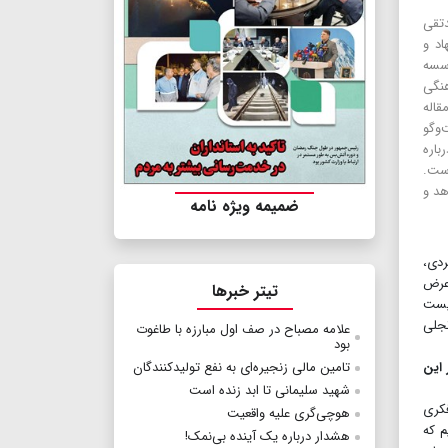
تقی
اد و
سسه
نگی
قاله
‌وگو
باره
ست.
هد و
ضمیمه ویژه نامه
دی،
 عرض
تیتر خبرها
چیست
تجلی
علامه مصباح در صف اول مبارزه با طاغوت
بود
 این
تامین مالی زنجیره‌ای به نفع تولیدکنندگان
شهید سلیمانی تا ابد زنده است
فکری
هوچی‌گری علیه واقعیت
م که
هشدار درباره یک آینده بی‌نمک!