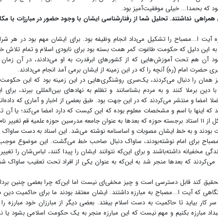
 که بحمدا... خیلی موفقیت‌آمیز بود.
همراهی نداشتند. تحلیل شما از رفتارشناسی ایشان با وجود حضور در مبارزات با مکا
ه آیت ا...مصباح را تشکیل می‌داد انجام وظیفه بود. برای ایشان مهم بود در هر شر
ه این دلیل که حکومت طاغوت کمر همت بسته بود برای نابودی اسلام و تمام تلاش خو
د آن هم تحت آموزش‌هایی که از کشورهای ابرقدرت به او می‌دادند، در آن زمان 
ی حضرت امام (ره) آنچه را که در این زمینه از ایشان برمی آمد انجام می‌دادند.
یز همان را دنبال می‌کردند، یک‌سری روشنگری‌هایی در این زمینه بود ‌که این حکومت
 برملا کنند و به مردم بشناسانند و تظلم به نهادهای بین‌المللی ببرند، برای ای
لا امضا و منتشر می‌کردند که در این جهت بود. طبق بعضی از اخبار و آماری که داده‌اند
ند که اینها با اسم و مشخصات معلوم بوده که این کیست که دارد امضا می‌کند؛ یا آن 
هیأت ۱۱نفره‌ای که برای مبارزه در حوزه تشکیل دادند و متشکل از ۱۱ استاد برجسته حوزه که بعدها به عنوان جامعه مدرسین حوزه علمیه قم تغییر 
ودند و به خط ایشان مصوبات و اساسنامه نوشته می‌شد. این اسناد به دست ساواک اف
ا...مصباح برای امام نوشته‌بودند، ساواک دنبال صاحب خط می‌گشت. این موضوع موج
مخفیانه داشته‌باشند و برای این‌که نتوانند ایشان را پیدا کنند، لباس‌شان را تغییر 
ی‌کردند که بعدها منجر شد به این‌که به عنوان یکی از افراد تحت تعقیب ساواک شن
قیق کند قابل دسترسی است و چیز مخفی‌ای نیست اما این‌که چرا بعضی چنین بردا
نگاهی که آیت ا...مصباح به مبارزه داشتند. ایشان معتقد بودند ما برای حاکمیت دین د
ر کار بیاید تا حاکمیت به دست اسلام بیفتد. بعضی دیگر از مبارزان خود مبارزه را
استبداد مبارزه بکنیم و مهم نیست که این مبارزه منجر به یک حکومت اسلامی بشود یا ن