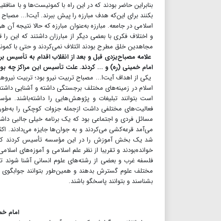
بنابراین حاضر بودند که در این راه با کمونیست‌ها و با منا
بکنند برای این‌که هدف مبارزه را پیش ببرند. آیت‌ا... مصبا
اسلامی در جامعه. مبارزه به‌عنوان مبارزه که حالا نتیجه آ
و اختلاف فکری با بعضی دیگر از مبارزان داشتند که این را قب
مجاهدین خلق مطرح بودند ائتلاف نمی‌کردند و حتی با کمونیس
علامه مصباح‌یزدی قبل و بعد از انقلاب اقدام به تأسیس
امام خمینی (ره) و ... کردند. علت تأسیس این مراکز چه بو
یکی از اهداف آیت‌ا... مصباح تربیت نیرو بود؛ تربیت نیروهای
اسلام در زمینه‌های مختلف برجستگی داشته و آشنایی داشته‌با
است بتوانند تبلیغات و پژوهش‌هایی را داشته‌باشند. م
فعالیت‌های مختلفی داشت ازجمله جزوات کوچکی را به‌طور 
مسائل فردی و اجتماعی بود که یک برنامه خیلی جالبی داشتند 
می‌آمد قرعه‌کشی می‌کردند و به جوان‌ها جایزه می‌دادند. اکث
شد یک بخش آموزش را در این مؤسسه تأسیس کردند که در
خوانده‌بودند و تقریبا از نظر علم اسلامی و آموزه‌های اسلامی
فلسفه غرب و بعضی از رشته‌های علوم انسانی آشنا شوند تا ب
مختلف علوم گسترش بدهند و همین‌طور بتوانند جوابگوی بسی
بشناسند و بتوانند پاسخگو باشند.
امام خم