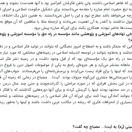
فقین که ظاهر اسلامی داشتند ولی باطن فکرشان کفرآمیز بود با آنها همدست بشوند و هم
ح به تبع حضرت امام مبارزه را مقدمه می‌دانستند برای تشکیل حکومت اسلامی و اجرای ا
ن هرچه می‌خواهد باشد مطرح نبود و این را اصل نمی‌دانستند. به همین دلیل یک اختلاف
ول نداشتند یا آنقدر به آن اهمیت نمی‌دادند و از‌جمله مثلا با منافقین که آن موقع به
ت‌ها حاضر نبودند همکاری بکنند برای این‌که مبارزه پیش برود.
 برخی نهادهای آموزشی و پژوهشی مانند مؤسسه در راه حق یا مؤسسه آموزشی و پژ
د؟
ی که متفکر باشند و به اصطلاح امروز نخبگانی که بتوانند در تولید فکر اسلامی و در دفا
شند و به‌علاوه بتوانند در توسعه اندیشه اسلامی در زمینه‌های مختلفی که مورد نیاز ج
ؤسسه در راه حق یک مؤسسه‌ای بود که از قبل وجود داشت و در زمینه نشر فکر اس
ماهانه منتشر می‌کرد و هر جزوه‌ای راجع به یکی از موضوعات اصول دین یا فروع دی
که اینها را برای افراد پست می‌کردند و پرسش‌نامه‌ای را می‌فرستادند. جواب‌های آنه
را دبیرستانی‌ها مشتری این‌گونه جزوات بودند. آیت‌ا... مصباح در زمانی که زمینه آن ف
 این بخش افرادی که در حوزه مراحلی را گذرانده‌بودند و حتی چند سال درس خ
 در حد مجتهد بودند اینها را گزینش کردند و برای آنها دوره‌هایی گذاشتند که با افکار غ
توانند آمادگی پیدا کنند برای این‌که آن فکر اسلامی را در زمینه‌های مختلف و شاخه
اری از انحرافات فکری که ریشه در مکاتب غربی داشت باشند و اینها را به‌طور ریش
ینی (ره) به آیت‌ا... مصباح چه گفت؟