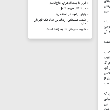
‌های
قرار ما بیت‌الزهرای حاج‌قاسم
وقتی
در انتظار خروج کامل
 بین
پایان رشید در استقلال؟
شهید سلیمانی، زیباترین نماد یک قهرمان
باره
ملی
 وحی
شهید سلیمانی تا ابد زنده است
ه آن
اشتند
ه به
اغوت
 اگر
آنها
لامی
ل از
اظره
د که
بانی
 این
نوشت