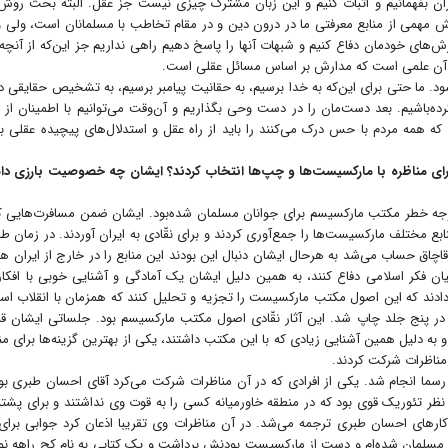
یگران بفهمانیم و اثبات کنیم و این زبان مشترک چیزی نیست جز عقل. البته بحث روش
ش مهمی از منابع معرفتی ما در درون دین و در مقام تخاطب با مسلمانان است، ولی 
زش‌های خودمان دفاع کنیم و شبهات آنها را پاسخ دهیم راهی نداریم جز این‌که از آنچه
 آن علمی است که مدارش بر اساس مسائل عقلی است.
ود. ما حتی برای این‌که به خدا برسیم، به حقانیت پیامبر برسیم، به تشخیص حقایقی در
ات کرده‌باشیم. بعد دست‌مان را در دست وحی بگذاریم و آن‌وقت می‌توانیم با اطمینان از
که همه مردم با حس درک می‌کنند را باید از راه عقل و استدلال‌های پیچیده عقلی ب
ه در دهه ۶۰ ایشان را نماینده برای مناظره با مارکسیست‌ها و چپ‌ها انتخاب کردند؟ ایشان چه خصوصیت بارزی د
متوجه خطر مکتب مارکسیسم برای جوانان مسلمان شده‌بود. ایشان ضمن مسافرت‌هایی ک
بع مختلف مارکسیست‌ها را جمع‌آوری کردند و برای نقّادی به ایران آوردند. در زمان ط
چاق حساب می‌شد به هرحال ایشان دنبال این بودند این منابع را در خارج از ایران هم
کیان فکر اسلامی دفاع کنند، به همین دلیل ایشان یک آمادگی و آشنایی خوبی با افکار 
دادند که این اصول مکتب مارکسیست را تجزیه و تحلیل کنند که همزمان با انقلاب اس
در پنج جلد چاپ شد. این آثار نقّادی اصول مکتب مارکسیسم بود. جلساتی ایشان قب
و به دلیل همین آشنایی زیادی که با این مکتب داشتند، یکی از بهترین گزینه‌ها برای من
ن مناظرات شرکت کردند.
ه رسما انجام شد. یکی از افرادی که در آن مناظرات شرکت می‌کرد آقای احسان طبری بو
 نظر تئوریک قوی بود که در منطقه خاورمیانه کسی را به قوت وی نداشتند و برای پشتی
کارهای احسان طبری ترجمه می‌شد. در آن مناظرات وی تقریبا اذعان کرد جوابی برای
من مسلمان شده‌ام و دست از مارکسیست بودنش برداشت و یک کتابی به نام کج راهه 