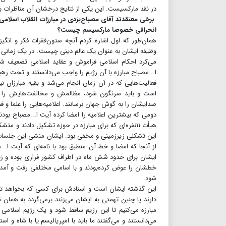
در نقد مارکسیست. این یکی از نتایج درخشان آن مناظرات بود
برخی معتقدند آقای مصباح‌یزدی در مبارزات انقلاب اسلامی 
انحرافی خصوصا مارکسیسم چیست؟
همان‌طور که اول اشاره کردم آنچه ستون‌فقرات فکر و انگیز
وظیفه ایشان به عنوان یک عالم دینی چیست. در یک زمانی ب
می‌کرد احکام اسلامی فراموش و عقاید اسلامی تضعیف شو
ا...مصباح مبارزه با آن رژیم را واجب می‌دانستند و تحت رهبر
فعالیت‌هایی که در آن زمان انجام می‌شد و بقیه مبارزان ن
است و باید سرنگون شود، مظالمش و مخالفت‌هایش را با دین
صدایشان را به گوش جهان برسانند. اعلامیه‌هایی را علما و فض
دومی که بیشترین اعلامیه را امضا کرده آیت ا...مصباح بود
این تشکلی زیرزمینی و مخفی بود. ایشان منشی این جلسات ب
از آنجا که امضا و خط آن منطبق بود با نامه‌ای که آیت 
ایشان برای حدود شش ماه در اطراف کشور فراری بوده و زندگی 
خطشان را عوض کرده‌بودند و با اسامی مختلفی رفت و آمد م
شود.
این گذشته ایشان است و اسنادش برای کسی که بخواهد تح
دارند یا چنین تهمتی به ایشان می‌زنند برمی‌گردد به همان 
مبارزه می‌کنیم تا این رژیم ساقط شود و یک رژیم اسلامی س
می‌دانستند و می‌گفتند ما باید با امپریالیسم یا با شاه و 