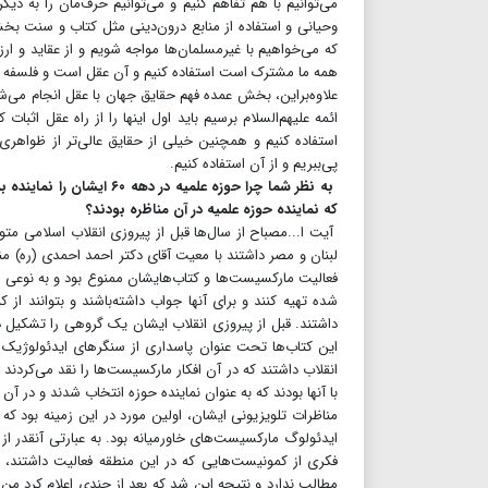
می‌توانیم با هم تفاهم کنیم و می‌توانیم حرف‌مان را به د
وحیانی و استفاده از منابع درون‌دینی مثل کتاب و سنت بخ
که می‌خواهیم با غیرمسلمان‌ها مواجه شویم و از عقاید و ار
همه ما مشترک است استفاده کنیم و آن عقل است و فلسفه
علاوه‌براین، بخش عمده فهم حقایق جهان‌ با عقل انجام می‌ش
ائمه علیهم‌السلام برسیم باید اول اینها را از راه عقل اثب
استفاده کنیم و همچنین خیلی از حقایق عالی‌تر از ظواهری 
پی‌ببریم و از آن استفاده کنیم.
به نظر شما چرا حوزه علمی
که نماینده حوزه علمیه در آن مناظره بودند؟
آیت ا...مصباح از سال‌ها قبل از پیروزی انقلاب اسلامی 
لبنان و مصر داشتند با معیت آقای دکتر احمد احمدی (ره) منا
فعالیت مارکسیست‌ها و کتاب‌هایشان ممنوع بود و به نوعی قا
شده تهیه کنند و برای آنها جواب داشته‌باشند و بتوانند از 
داشتند. قبل از پیروزی انقلاب ایشان یک گروهی را تشکیل 
این کتاب‌ها تحت عنوان پاسداری از سنگرهای ایدئولوژیک 
انقلاب داشتند که در آن افکار مارکسیست‌ها را نقد می‌کردند 
با آنها بودند که به عنوان نماینده حوزه انتخاب شدند و در آ
مناظرات تلویزیونی ایشان، اولین مورد در این زمینه بود ک
ایدئولوگ مارکسیست‌های خاورمیانه بود. به عبارتی آنقدر از
فکری از کمونیست‌هایی که در این منطقه فعالیت داشتند، 
مطالب ندارد و نتیجه این شد که بعد از چندی اعلام کرد 