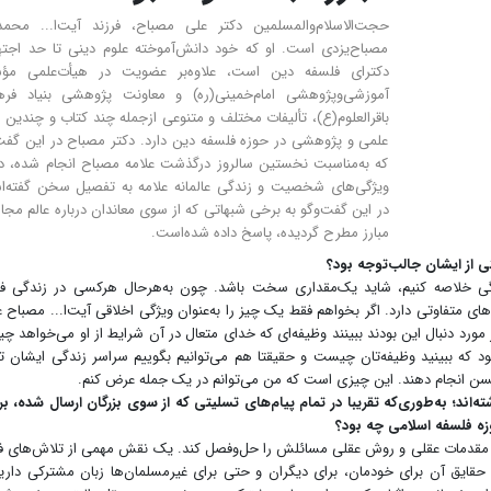
حجت‌الاسلام‌والمسلمین دکتر علی مصباح، فرزند آیت‌ا... محمد
مصباح‌یزدی است. او که خود دانش‌آموخته علوم دینی تا حد اجته
دکترای فلسفه دین است، علاوه‌بر عضویت در هیأت‌علمی مؤ
آموزشی‌وپژوهشی امام‌خمینی(ره) و معاونت پژوهشی بنیاد فره
باقرالعلوم(ع)، تألیفات مختلف و متنوعی ازجمله چند کتاب و چندین م
علمی و پژوهشی در حوزه فلسفه دین دارد. دکتر مصباح در این گفت
که به‌مناسبت نخستین سالروز درگذشت علامه مصباح انجام شده، در
ویژگی‌های شخصیت و زندگی عالمانه علامه به تفصیل سخن گفته‌ا
در این گفت‌وگو به برخی شبهاتی که از سوی معاندان درباره عالم مجا
مبارز مطرح گردیده، پاسخ داده شده‌است.
ی از ایشان جالب‌توجه بود؟
 خلاصه کنیم، شاید یک‌مقداری سخت باشد. چون به‌هرحال هرکسی در زندگی فر
ی متفاوتی دارد. اگر بخواهم فقط یک چیز را به‌عنوان ویژگی اخلاقی آیت‌ا... مصباح
 مورد دنبال این بودند ببینند وظیفه‌ای که خدای متعال در آن شرایط از او می‌خواهد 
د که ببینید وظیفه‌تان چیست و حقیقتا هم می‌توانیم بگوییم سراسر زندگی ایشان 
سن انجام دهند. این چیزی است که من می‌توانم در یک جمله عرض کنم.
‌اند؛ به‌طوری‌که تقریبا در تمام پیام‌های تسلیتی که از سوی بزرگان ارسال شده، بر
زه فلسفه اسلامی چه بود؟
با مقدمات عقلی و روش عقلی مسائلش را حل‌وفصل کند. یک نقش مهمی از تلاش‌های 
و حقایق آن برای خودمان، برای دیگران و حتی برای غیرمسلمان‌ها زبان مشترکی داری