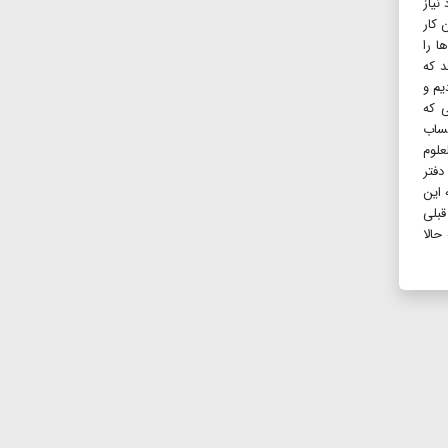
نیاز
 کار
ا را
د که
یم و
ی که
حساب
علوم
دفتر
 این
قبلی
ه حالا