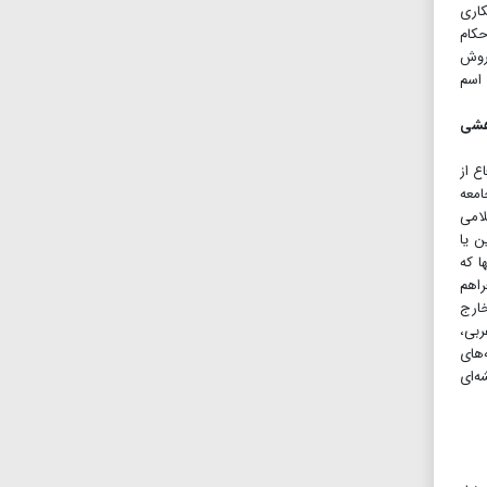
کاری
حکام
 روش
 اسم
وهشی
ع از
امعه
لامی
ن یا
ا که
راهم
ارج
ربی،
‌های
ه‌ای