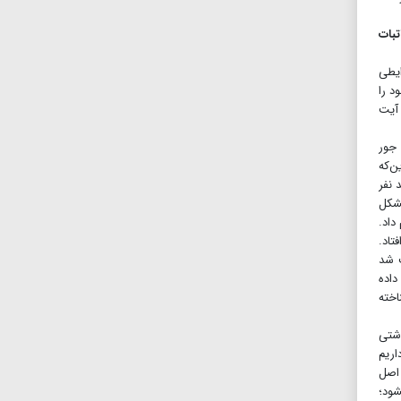
تبات
ایطی
د را
آیت
 جور
ن‌که
 نفر
تشکل
نام داد.
تاد.
ب شد
داده
اخته
شتی
اریم
 اصل
شود؛