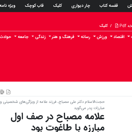
ش
قفسه کتاب
چار دیواری
کلیک
قاب کوچک
ویژه نامه
Pdf
/
کلیک
اقتصاد
ورزش
رسانه
فرهنگ و هنر
زندگی
جامعه
حوادث
حجت‌الاسلام دکتر علی مصباح، فرزند علامه از ویژگی‌های شخصیتی و
مبارزات پدر می‌گوید
علامه مصباح در صف اول
مبارزه با طاغوت بود