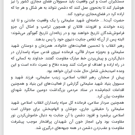
مستکبران است و این واقعیت باید مسوولان فضای مجازی کشور را نیز
هوشیار کند تا به‌نحوی عمل کنند که دشمن نتواند به هر شکل و هر جا که
اراده کرد در فضای‌مجازی برخورد کند.
حضرت آیت‌ا... خامنه‌ای شهید سلیمانی را یک واقعیت ماندنی و تا ابد
زنده خواندند و افزودند: قاتلان او همچون ترامپ و امثال آن جزو
فراموش‌شدگان تاریخ خواهند بود و در زباله‌دان تاریخ گم‌وگور می‌شوند؛
البته پس از آن‌که تقاص جنایت دنیوی خود را پس بدهند.
رهبر انقلاب با تحسین فعالیت‌های خانواده، همرزمان و دوستان شهید
سلیمانی و به‌ویژه سردار قاآنی، فرمانده نیروی قدس سپاه پاسداران در
دنبال‌کردن و‌ پیش‌بردن خط مبارک مقاومت‌ گفتند: خداوند به کسانی که
در راه اراده و اهداف او حرکت کنند وعده دفاع و نصرت داده است و این
وعده امیدبخش شامل حال ملت ایران خواهد بود.
پیش از سخنان رهبر انقلاب اسلامی، زینب سلیمانی، فرزند شهید و
مسوول بنیاد شهید سلیمانی گزارشی از فعالیت‌های این بنیاد و همچنین
اقدامات انجام‌شده در ستاد مردمی بزرگداشت دومین سالگرد شهدای
مقاومت بیان کرد.
همچنین سردار سلامی، فرمانده کل سپاه پاسداران انقلاب اسلامی شهید
سلیمانی را حقیقتی جاری، جوشان و الهام‌بخش برای جوانان امت
اسلامی برشمرد و افزود: دشمن با آن جنابت به دنبال خاموش‌کردن نور
مقاومت بود ولی اعجاز خون آن شهیدان پرافتخار موجب پیشرفت
مقاومت و عقب‌زدن دشمن در همه جبهه‌های درگیری شد.