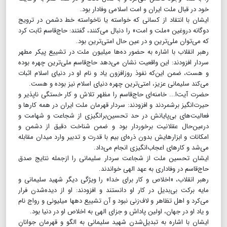
خود در قبال ملت ایران و امت اسلامی وفادار بود.
ایشان با انتقاد از کسانی که خواسته یا ناخواسته خط دشمن در ترویج
دوگانه دروغین «ملت و امت» را دنبال می‌کنند، گفتند: حاج‌قاسم ثابت کرد
که می‌توان ملی‌ترین و در عین حال امتی‌ترین بود.
رهبر انقلاب با اشاره به حضور ده‌ها میلیون ملت در تشییع پیکر مطهر
سردار افزودند: این واقعیت نشان می‌دهد حاج‌قاسم ملی‌ترین چهره بوده
و هست، ضمن این‌که نفوذ روزافزون یاد و نام او در دنیای اسلام اثبات
می‌کند سلیمانی عزیز، امتی‌ترین چهره دنیای اسلام نیز بوده و هست.
حضرت آیت‌ا... خامنه‌ای حاج‌قاسم را مظهر تلاش و کار خستگی ناپذیر و
حیرت‌انگیز برشمردند و افزودند: سردار قهرمان ملت ایران در همه کارها و
فعالیت‌های بی‌پایانش در حد تحسین‌برانگیزی از شجاعت و شهامت و
درعین‌حال عقلانیت برخوردار بود و ضمن شناخت دقیق از دشمن و
امکانات و ابزارهایش‌ بدون ذره‌ای بیم‌ با قدرت و تدبیر وارد میدان مقابله
می‌شد و کارهای اعجاب‌انگیزی انجام می‌داد.
ایشان تحسین ملت از شجاعت سردار سلیمانی را ازجمله نتایج صدق
حاج‌قاسم در وفاداری به عهد الهی خواندند.
رهبر انقلاب، «اخلاص و کار برای خدا» را ویژگی دیگر شهید سلیمانی و
مایه برکت بی‌بدیل در کار او دانستند و افزودند: او از دیده‌شدن فرار
می‌کرد و اهل تظاهر و لاف‌زنی نبود و آن تشییع دهها میلیونی و رواج نام
و یاد او در جهان، اولین پاداش و جزای الهی به اخلاص او در دنیا بود.
ایشان با اشاره به تبدیل‌شدن شهید سلیمانی به الگو و قهرمان جوانانِ