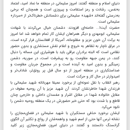
دنیای اسلام و منطقه‌ گفتند: امروز سلیمانی در منطقه ما نماد امید، اعتماد
به‌نفس، رشادت و رمز استقامت و پیروزی است و همچنان ‌که برخی
به‌درستی گفته‌اند «شهید» سلیمانی برای دشمنانش خطرناک‌تر از «سردار»
سلیمانی است.
حضرت آیت‌ا... خامنه‌ای افزودند: دشمنان خیال می‌کردند با شهادت
سلیمانی، ابومهدی و دیگر همراهان ایشان کار تمام خواهد شد اما امروز
به برکت آن خون عزیز و مظلومانه، آمریکا از افغانستان فرار کرده است،
در عراق ناچار به تظاهر به خروج و اعلام نقش مستشاری و بدون حضور
نظامی است که البته برادران عراقی باید با هوشیاری این مساله را دنبال
کنند، در یمن جبهه مقاومت رو به پیشرفت است، در سوریه، دشمن
زمینگیر و بدون امید به آینده است و در مجموع جریان مقاومت و
ضداستکباری در منطقه امروز از دو سال قبل پر رونق‌تر، شاداب‌تر و
امیدوارتر در حال کار و حرکت است.
رهبر انقلاب با نقل نمونه‌ای از برخورد عمیقا مهربانانه شهید سلیمانی با
فرزندان شهدا خاطرنشان کردند: آن شهید عزیز با آن روحیه عطوف در
مقابل خانواده شهدا در مقابل اشرار و مفسدان داخلی و خارجی چنان
قاطع و با شدت بود که حتی خبر حضورش در یک منطقه روحیه دشمن را
نابود می‌کرد.
ایشان برخورد حذفی مستکبران با شهید‌ سلیمانی در فضای‌مجازی را
نشانه ترس آنها حتی از اسم شهید و واهمه‌شان از رواج و تکثیر آن الگوی
گرانسنگ دانستند و گفتند: در دنیای امروز، فضای‌مجازی زیر کلید