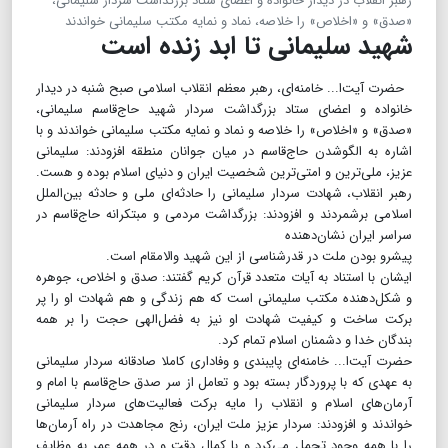
رهبر انقلاب در دیدار خانواده و اعضای ستاد بزرگداشت سردار سلیمانی،
«صدق» و «اخلاص» را خلاصه، نماد و نمایه مکتب سلیمانی خواندند
شهید سلیمانی تا ابد زنده است
حضرت آیت‌ا... خامنه‌ای، رهبر معظم انقلاب اسلامی صبح شنبه در دیدار
خانواده و اعضای ستاد بزرگداشت سردار شهید حاج‌قاسم سلیمانی،
«صدق» و «اخلاص» را خلاصه و نماد و نمایه مکتب سلیمانی خواندند و با
اشاره به الگو‌شدن حاج‌قاسم در میان جوانان منطقه افزودند: سلیمانی
عزیز، ملی‌ترین و امتی‌ترین شخصیت ایران و دنیای اسلام بوده و هست.
رهبر انقلاب، شهادت سردار سلیمانی را حادثه‌ای ملی و حادثه بین‌الملل
اسلامی برشمردند و افزودند: بزرگداشت مردمی و مبتکرانه حاج‌قاسم در
سراسر ایران نشان‌دهنده
پیشرو بودن ملت در قدرشناسی از این شهید والامقام است.
ایشان با استناد به آیات متعدد قرآن کریم گفتند: صدق و اخلاص، جوهره
و شکل‌دهنده مکتب سلیمانی است که هم زندگی و هم شهادت او را پر
برکت ساخت و کیفیت شهادت او نیز به فضل‌الهی حجت را بر همه
بندگان خدا و دشمنان اسلام تمام کرد.
حضرت آیت‌ا... خامنه‌ای پایبندی و وفاداری کاملا صادقانه سردار سلیمانی
به عهدی که با پروردگار بسته بود و تعامل از سر صدق حاج‌قاسم با امام و
آرمان‌های اسلام و انقلاب را مایه برکت فعالیت‌های سردار سلیمانی
خواندند و افزودند: سردار عزیز ملت ایران، رنج مجاهدت در راه آرمان‌ها
را با همه وجود تحمل می‌کرد و با کمال دقت و در همه عمر به وظایف