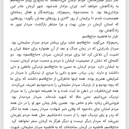
کنار دیگر همرزمانش. مردم کرمان می‌دانستند که به‌زودی پیکر حاج‌قاسم
به زادگاهش خواهد آمد. ایران عزادار شده‌بود. شهر کرمان مادر این
عزاداری‌ها بود. با محمدجواد رحیم‌نژاد، روزنامه‌نگار و فعال رسانه‌ای
هم‌صحبت شدم تا برایمان از روز ۱۳دی و روزهای بعدش بگوید؛ روزهایی
که استان کرمان در میان بهت و عزا منتظر بازگشت سردار غیور به
زادگاهش بود.
قرار ما فاطمیه حاج‌قاسم
رحیم‌نژاد می‌گوید: حاج‌قاسم شاید برای بیشتر مردم سردار سلیمانی بود.
سردار بادرایتی که در زمان جنگ و بعد از آن همواره برای حفظ ایران و
امنیت آن تلاش کرد اما برای مردم کرمان، سردار، «حاج‌قاسم» بود. دو
کلمه‌ای که نشان از صمیمیت ایشان با مردم و محبت مردم کرمان نسبت
به ایشان دارد. مردم کرمان به سببی به حاج‌قاسم نزدیکی عاطفی و دلی
داشتند و دارند. پدر، برادر، عمو و دایی یا مردی از نزدیکان با سردار در
شرایطی همرزم بوده. همه اینها خاطراتی از حاج‌قاسم داشتند که برای ما
که بچه بودیم و از نزدیک سردار سلیمانی را ندیده‌بودیم تعریف می‌کردند.
همه این‌خاطرات در ذهن ما ثبت شده و ما همیشه خودمان را به سردار
نزدیک می‌دانیم، حتی حالا که شهید شده‌اند. سردار مردمدار بود.
فروتنی‌اش زبانزد عام و خاص بود. همین رفتار چنان مهر او را در دل همه
مردم استان جای داده‌بود که وقتی خبر شهادت سردار رسید، همه ما انگار
که پدر و یاور نزدیک خود را از دست داده‌باشیم. مثل همه مردم باورمان
نمی‌شد که سردار دیگر نیست و دیگر هرگز به کرمان سفر نخواهد کرد.
حاج‌قاسم، فاطمیه در کرمان ساخته‌اند که به فاطمیه سردار سلیمانی شهرت