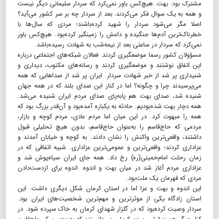
مشترک بود: بهت. هیچ‌کس باور نمی‌کرد که سردار سلیمانی دیگر نیست
و همه به یک سوال فکر می‌کردند: بعد از سردار چه بر سر کشور می‌آید؟
اصلا مگر می‌شود سردار را شهید کرده‌باشند؛ مردی که سال‌ها با
خطرناک‌ترین آدم‌ها جنگیده و داعش را زمینگیر کرده‌بود. هیچ‌کس باور
نمی‌کرد که سردار در ساعتی بعد از نیمه‌شب به شهادت رسیده‌باشد.
مسؤولان کشور رسما موضعگیری کردند. فعالان شبکه‌های اجتماعی درباره
این اتفاق نوشتند و موضعگیری کردند و رسانه‌های مکتوب، دیداری و
شنیداری پر شد از خبر شهادت سردار. ایران پر شد از صدا‌هایی که همه
می‌پرسیدند چرا و چگونه؟ اما در کنار این صدای بلند که در همه جهان
شنیده شد، صدای بهت هم پابه‌پای صدای مردم ایران شنیده می‌شد.
همه دچار بهت شده‌بودیم. حادثه به یکباره آمده‌بود و آن‌قدر بزرگ بود که
همه را مبهوت کرد. در این میان اما مردم عادی، مردم کوچه و بازار،
مردمی که حاج‌قاسم را به‌عنوان حاج‌قاسم، بدون هیچ تحلیلی قبول
داشتند، واقعی‌ترین واکنش را نشان دادند. به کوچه و خیابان آمدند و
عزاداری کردند؛ واقعی‌ترین و عمومی‌ترین عزاداری. شبیه اتفاقی که در
زمان رحلت امام‌خمینی(ره) رخ داد. همه جای ایران سیاه‌پوش شد و
عزاداری مردم آغاز شد در میان بهت و اندوه. اندوه برای ازدست‌دادن
مردی که قهرمان یک ملت‌بود.
این اندوه و بهت و عزا اما در استان کرمان شکل دیگری داشت. این
استان زادگاه یکی از موثرترین و مهم‌ترین شخصیت‌های ایران بود.
سردار وصیت کرده‌بود که در گلزار شهدای کرمان به خاک سپرده شود. در