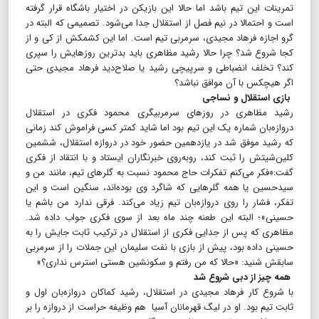
تمرینات این تیم باشد اما حالا این بازیکن در اختیار باشگاه قرار گرفته
است و احتمالا در نیم فصل از استقلال جدا می‌شود. تصمیمی که البته در
گرو اجازه فرهاد مجیدی، سرمربی تیم است. اما این کشمکش از کی و از
کجا شروع شد؟ چرا حالا رشید مظاهری باید بدترین روزهایش را سپری
کند؟ تخلف انضباطی و سرپیچی رشید یا صلاح‌دید فرهاد مجیدی حتی
اگر هیچکس با آن موافق نباشد؟
بازی استقلال و نساجی
رشید مظاهری در روزهای سرمربیگری محمود فکری در استقلال
دروازه‌بان شماره یک این تیم بود اما شاید کمتر کسی فراموش کند زمانی
که رشید موفق شد در یازدهمین حضور خود در دروازه استقلال، ششمین
کلین‌‌شیتش را ثبت کند، روبه‌روی خبرنگاران ایستاد و با انتقاد از فکری
گفت:«فکر می‌کنم تفکرات حاج محمود نسبت به گلرهای تیم، مانند من و
سیدحسین یا همه گلرهایی که شاگرد وی بوده‌اند، سنگین است و این
تفکر، فشار را روی دروازه‌بان تیم زیاد می‌کند. فرقی ندارد من باشم یا
حسینی»؛ البته این طعنه چند ماه بعد از سوی فکری جواب داده شد.
مظاهری که پس از جدایی فکری از استقلال در ترکیب ثابت جایش را به
حسینی داده بود، پیش از بازی با نفت سلیمان این جملات را از سرمربی
سابقش شنید: «حالا که من رفتم و سکونشین هستی استرس نداری؟»
همه چیز از دبی شروع شد
با شروع کار فرهاد مجیدی در استقلال، رشید کماکان دروازه‌بان اول و
ثابت تیم بود. او در لیگ قهرمانان آسیا هم وظیفه حراست از دروازه را بر