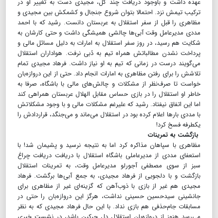
عهده داشت و باوجود دریافت چند گل، مجیدی دست به تغییر او در
ترکیب تیمش نزد. احتمالا بتوان شروع جنجال و کشمکش بین مجیدی و
مظاهری را قبل از سفر استقلال به عربستان دانست. رشید که با احمد
مددی مدیرعامل وقت آبی‌ها چالشی همیشگی داشت و حتی کارشان به
شکایت هم رسید، در روز سفر استقلال به امارات به دلیل مسائل مالی و
پرداخت نشدن مطالباتش همراه تیم به دُبی نرفت. هواداران استقلال
می‌گویند درست در زمانی که تیم به او نیاز داشت. فرهاد مجیدی تمام
تلاشش را برای رفتن مظاهری به امارات انجام داد. حتی از این دروازه‌بان
خواست تا صرف‌نظر از مشکلات و چالش‌های مالی با باشگاه، صرفا به
خاطر او استقلال را در بازی حساس مقابل الهلال عربستان همراهی کند
اما این اتفاق نیفتاد. رشید که علیرغم مشکلات مالی و با وجود مشکلاتش
با مددی بارها اعلام کرده بود در استقلال می‌ماند و می‌جنگد، قراردادش را
یکطرفه فسخ کرد!
بازگشت به تمرینات
مظاهری با سپاهان مذاکره کرد اما به نتیجه نرسید و پشیمان شد! با
استعفای مددی از مدیرعاملی باشگاه استقلال با دریافت دریافت چراغ
سبز از سوی مصطفی آجورلو مدیرعامل وقت، به تمرینات استقلال
بازگشت و با دلجویی از فرهاد مجیدی، به جمع آبی‌ها برگشت. فرهاد
مجیدی هم غیر از بازی با ذوب‌آهن که گزینه‌ای غیر از مظاهری برای
جانشینی سید‌حسین حسینی نداشت، هرگز این دروازه‌بان را حتی در
مسابقات جام‌حذفی هم بازی نداد. با این حال فرهاد مجیدی که به نظر
می‌رسد هنوز از دروازه‌بان استقلال دل چرکین باشد، در نشست خبری