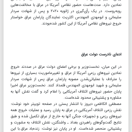
نمادین دارد. مدت‌هاست حضور نظامی آمریکا در عراق با مخالفت‌هایی
روبه‌روست. در یک رأی‌گیری در ژانویه ۲۰۲۰ و پس از شهادت سردار
سلیمانی و ابومهدی المهندس اکثریت نمایندگان پارلمان عراق خواستار
خروج نیروهای نظامی آمریکا از این کشور شده‌بودند.
ادعای نادرست دولت عراق
در این میان، نخست‌وزیر و برخی اعضای دولت عراق در صددند خروج
نمادین نیروهای رزمی آمریکا از عراق و تغییرماموریت بسیاری از نیروها
را مترادف با عملیاتی‌شدن مصوبه پارلمان عراق پس از شهادت سردار
سلیمانی و شهید ابومهدی المهندس قلمداد کنند. نخست‌وزیر عراق اخیرا
پایان حضور نیروهای ائتلاف آمریکایی را اعلام کرد و گفت نقش آنها به
مشاوره و پشتیبانی محدود شده‌است.
مصطفی الکاظمی دیروز با انتشار پستی در صفحه توییتر خود نوشت:
نقش رزمی ائتلاف آمریکایی در عراق به پایان رسید و عملیات خروج همه
نیروهای رزمی و تجهیزات جنگی آنها به خارج از عراق تکمیل شده و طبق
نتایج گفت‌وگوهای راهبردی بغداد ـ واشنگتن، نقش ائتلاف به مشورت و
پشتیبانی منحصر شده‌است. او در پایان نیز نوشت: زنده‌باد عراق.با این