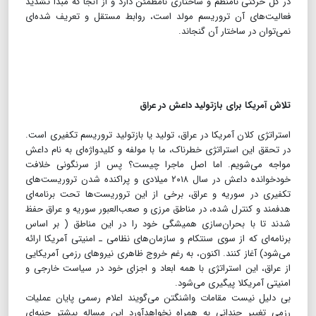
در کل حرکتی نامنظم و ساختاری نامطمئن دارد و از آنجا که مبدا تشدید
فعالیت‌های آن تروریسم مولد است، روابط مستقل و تعریف شده‌ای
نمی‌توان در ساختار آن گنجاند.
تلاش آمریکا برای بازتولید داعش در عراق
استراتژی کلان آمریکا در عراق، تولید یا بازتولید تروریسم تکفیری است.
در تحقق این استراتژی خطرناک، ما با مولفه و کلیدواژه‌ای به نام داعش
مواجه می‌شویم. اما اصل ماجرا چیست؟ پس از سرنگونی خلافت
خودخوانده داعش در سال ۲۰۱۸ میلادی و پراکنده شدن تروریست‌های
تکفیری در سوریه و عراق، برخی از این تروریست‌ها تحت برنامه‌ای
هدفمند و کنترل شده، در مناطق مرزی و صعب‌العبور سوریه و عراق حفظ
شدند تا با بحران‌سازی همیشگی خود را در این مناطق ( بر اساس
برنامه‌ای که از سوی سنتکام و سازمان‌های نظامی ـ امنیتی آمریکا ارائه
می‌شود) آغاز کنند. اکنون، به رغم خروج ظاهری نیروهای رزمی آمریکایی
از عراق، این استراتژی با همه ابعاد و اجزای خود در سیاست خارجی و
امنیتی آمریکلا پیگیری می‌شود.
بی دلیل نیست مقامات واشنگتن می‌گویند اعلام رسمی پایان عملیات
رزمی تغییر چندانی به همراه نخواهدآورد این مساله بیشتر جنبه‌ای