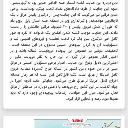
بابل درباره این جنایت گفت: کشتار جبله اقدامی جنایی بود نه تروریستی.
متهم این جنایت از طرف دادگاه‌های بغداد تحت پیگرد بوده‌است. برخی
منابع عراقی نیز می‌گویند که این جنایت پس از درگیری پلیس عراق با یک
قاچاقچی موادمخدر و تیراندازی وی در منطقه جبله استان بابل، روی داد
که طی آن شش نیروی پلیس و ۲۰ شهروند عراقی جانشان را از دست
دادند. این جنایت موجب کشته شدن اعضای یک خانواده ۱۳ نفره به طور
کامل طی درگیری بین یک فرد تحت تعقیب و نیروهای امنیتی شد و
مسؤولیت آن به گردن نیروهای امنیتی مسؤول در این منطقه است.
تحقیقات دولتی در خصوص این پرونده می‌بایست شفاف باشد و در
اختیار افکار عمومی قرار گیرد. با این حال به نظر می‌رسد یکی از
اصلی‌ترین دلایل وقوع این جنایت، اصرار برخی مسؤولان امنیتی در عراق
مبنی بر ناامن جلوه دادن کشور در آستانه طرح گسترده مطالبه خروج
کامل آمریکا از عراق است. نکته قابل‌تامل این است که هر زمان مساله
اخراج کامل آمریکا از عراق طرح می‌شود، جنایاتی مانند آنچه اخیرا در
جبله گذشت در این کشور رخ می‌دهد یا داعش دوباره در مناطقی از عراق
فعال می‌شود. میان این حوادث، ارتباطات پیچیده‌ای وجود دارد که باید
عمیقا مورد رصد و تحلیل قرار گیرد.