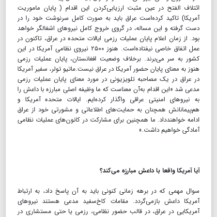
ائتلاف الفتح در عین مثبت ارزیابی‌کردن این اقدام ( پایان ماموریت
آمریکا) تاکید کرده‌است عراق باید به صورت کامل سرنوشت خود را در
دست گرفته و این مساله، در گروی خروج کامل نیروهای اشغالگر خواهد
بود. از زمان اعلام پایان عملیات رزمی ایالات متحده در عراق، تاکنون در
عمل اتفاق خاصی نیفتاده‌است. هنوز ۲۵۰۰ نیروی نظامی آمریکا در این
کشور به سر می‌برند. برخلاف وضعیت افغانستان، پایان عملیات رزمی
هنوز به معنای پایان حضور آمریکا در عراق نیست.ماتیو تولر، سفیر آمریکا
در عراق در یک مصاحبه تلویزیونی در مورد معنای پایان عملیات رزمی
مدعی شد «این اقدام به‌آن معناست که ما وظیفه اصلی مبارزه با داعش را
به نیروهای امنیتی عراقی واگذار کرده‌ایم. ایالات متحده آمریکا و
هم‌پیمانانش همچنان به حمایت‌های اطلاعاتی و مشورتی خود از عراق
ادامه خواهندداد. ما همچنین برای مشارکت در کانون‌های عملیات نظامی
آمادگی خواهیم داشت.»
آیا آمریکا واقعا با داعش مبارزه می‌کند؟
سوال مهمی که در برهه زمانی کنونی باید به آن پاسخ داد، به ارتباط
آمریکا داعش بازمی‌گردد. مقامات کاخ‌سفید مدعی هستند نیروهای
آمریکایی در عراق، در قالب حضور نظامی، رزمی یا حتی مستشاری در