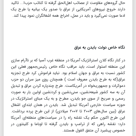
حال گروه‌های مقاومت از عصائب اهل‌الحق گرفته تا کتائب حزب‌ا... تاکید
دارند خروج نیروهای آمریکایی از عراق با صدور یک بیانیه یا طرح یک
ادعا صورت نمی‌گیرد و باید در عمل، اخراج همه اشغالگران نمود پیدا کند.
نگاه خاص دولت بایدن به عراق
در کنار نگاه کلان استراتژیک آمریکا در منطقه غرب آسیا که بر ناآرام سازی
این منطقه استوار است، باید مراقب نگاه خاص رئیس‌جمهور فعلی این
کشور نسبت به عراق و جهان اسلام بود. نباید فراموش کرد طرح تجزیه
عراق(که به طرح بایدن معروف است ) همچنان روی میز سران دو حزب
دموکرات و جمهوریخواه در آمریکاست. طرح چندپاره کردن عراق و تبدیل
آن به سه کشور شیعه‌نشین، سنی‌نشین و کردنشین اولین بار به صورت
رسمی و صریح از سوی جو بایدن، مطرح و به یک مبنای استراتژیک در
حوزه سیاست خارجی آمریکا تبدیل شد. بایدن در همان ابتدای اشغال
عراق (بین سال‌های ۲۰۰۳ تا ۲۰۰۷ میلادی) از این طرح پرده برداشت.
این طرح اکنون حکم یک نقشه راه را در سیاست‌های منطقه‌ای آمریکا
دارد؛ نقشه راهی که از ترامپ و بایدن گرفته تا اوباما و کلینتون در
خصوص پیشبرد آن متفق القول هستند.