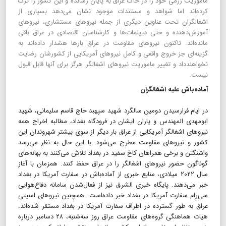
ماموریت رزمی خود را در خاک عراق به پایان رسانده و این کشور را ترک
کرده‌اند اما شواهد و مستندات موجود نشان می‌دهد بسیاری از
اشغالگران تحت عناوین دیگری از جمله نیروهای مستشاری، نیروهای
آموزش‌دهنده و حتی دیپلمات‌ها و کارشناسان اقتصادی در عراق باقی
مانده‌اند. تاکنون نیروهای مقاومت در عراق بارها هشدار داده‌اند به
گزینه‌ای جز خروج واقعی و کامل نیروهای آمریکایی از کشورشان رضایت
نخواهندداد و تغییر ماموریت نیروهای اشغالگر هرگز برای آنها قابل قبول
نیست.
آماده‌باش علیه اشغالگران
در ایام فرارسیدن دومین سالگرد شهید سپهبد حاج قاسم سلیمانی، شهید
ابومهدی المهندس و یاران ایشان در فرودگاه بغداد، مطالبه اخراج همه
نیروهای اشغالگر آمریکایی از عراق بار دیگر از سوی بیشتر شهروندان این
کشور و نیروهای مقاومت مطرح می‌شود. با این حال به نظر می‌رسد
واشنگتن و برخی همراهان کاخ سفید در بغداد تلاش می‌کنند به بهانه‌های
گوناگون حضور نیروهای اشغالگر را در عراق حفظ کنند. همزمان با آغاز
سال ۲۰۲۲ میلادی، منابع خبری از آماده‌باش در سفارت آمریکا در بغداد
خبر می‌دهند. پایگاه خبری الشرق نیز از فعال‌شدن سامانه دفاع‌هوایی
سی‌رام سفارت آمریکا در بغداد خبر داده‌است. همچنین نیروهای امنیتی
عراق به طور گسترده در اطراف سفارت آمریکا در بغداد مستقر شده‌اند.
هیات هماهنگی گروه‌های مقاومت عراق روز سه‌شنبه، ۲۸ دسامبر درباره