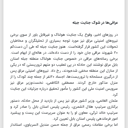
عراقی‌ها در شوک جنایت جبله
در روزهای اخیر، وقوع یک جنایت هولناک و غیرقابل باور از سوی برخی
نیروهای امنیتی عراق نیز مورد توجه بسیاری از تحلیلگران و مخاطبان
تحولات این کشور قرار گرفته‌است. هنوز جنایت جبله که طی آن دست‌کم
۲۰ شهروند عراقی جان خود را از دست داده‌اند، در هاله‌ای از ابهام است.
برخی رسانه‌های عراقی در خصوص جنایت هولناک منطقه جبله استان
بابل عراق نوشتند این حادثه در پی تعقیب دو متهم تروریستی که در یکی
از منازل این منطقه مخفی شده‌بودند، رخ داد. نیروهای امنیتی عراق پس
از درگیری مسلحانه با تروریست‌ها، اجساد ۲۰نفر از جمله چند کودک را از
منزل مذکور خارج کردند. مصطفی الکاظمی، نخست‌وزیر عراق نیز
سرویس امنیت ملی این کشور را مأمور تحقیق درباره جزئیات این جنایت
کرد.
عثمان الغانمی، وزیر کشور عراق نیز پس از بازدید از محل حادثه، دستور
برکناری سرتیپ هلال الشمری، رئیس پلیس استان بابل را صادر کرد و
سرتیپ خالد ترکی، معاون او را به عنوان سرپرست این پست و پیشبرد
امور فرماندهی پلیس استان بابل تعیین کرد.
اما برخی مقامات رسمی عراق از جمله حسن مندیل السریاوی، استاندار