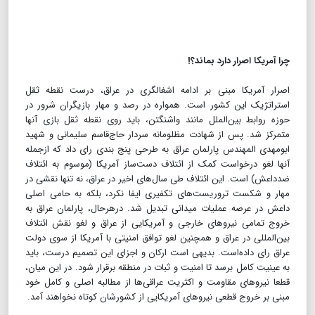
چرا آمریکا اصرار دارد بماند؟!
اصرار آمریکا مبنی بر ادامه اشغالگری در عراق، درست نقطه ثقل
استراتژیک این کشور است. همواره در رصد و مهار بازیگران شرور در
حوزه روابط بین‌الملل مانند واشنگتن، باید روی نقطه ثقل بازی آنها
متمرکز شد. پس از شهادت مظلومانه سردار حاج‌قاسم سلیمانی و شهید
ابومهدی المهندس پارلمان عراق به طرحی پنج‌ بندی رای داد که ازجمله
آنها لغو درخواست کمک از ائتلاف دست‌ساز آمریکا (موسوم به ائتلاف
ضدداعش) است. این ائتلاف طی سال‌های اخیر در عراق، نه تنها نقشی در
مهار و شکست تروریست‌های تکفیری ایفا نکرد، بلکه به حامی اصلی
داعش در عرصه عملیات میدانی تبدیل شد. درهرحال، پارلمان عراق به
خروج تمامی نیروهای خارجی و آمریکایی از عراق و لغو نقش ائتلاف
بین‌المللی در عراق و همچنین لغو توافق امنیتی با آمریکا از سوی دولت
عراق رای داده‌است. بدیهی است ارکان و اجزای این تصمیم درست، باید
به عینیت کامل برسد تا امنیت و ثبات در منطقه برقرار شود. در این میان،
قطعا نیروهای مقاومت و اکثریت عراقی‌ها از مطالبه اصلی و کامل خود
مبنی بر خروج قطعی نیروهای آمریکایی از کشورشان کوتاه نخواهند آمد.