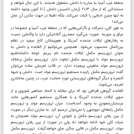
منطقه غرب آسیا به مبارزه با داعش مشغول هستند. با این حال شواهد و
مستنداتی که از سال ۲۰۱۳ (زمان تاسیس داعش ) تا کنون وجود داشته
نه تنها چنین ادعایی را اثبات نمی‌کند، بلکه دقیقا در جهت عکس آن عمل
می‌کند!
به طور کلی، تحرکات و ناآرامی‌هایی که در منطقه غرب آسیا و خصوصا در
عراق و سوریه صورت می‌گیرد مصدری آتلانتیکی دارد یا واکنشی نسبت
به رفتارهای ایالات متحده آمریکا و هم‌پیمانان کاخ سفید در نظام
بین‌الملل محسوب می‌شود. همچنین می‌توانیم از القاعده و داعش به
عنوان تروریسم مکمل ایالات متحده نام ببریم. توجه داشته‌باشیم
تروریسم مولد با تروریسم مکمل تفاوت دارد. تروریسم مکمل برخلاف
تروریسم مولد ماهیتی پیچیده‌ ندارد. در قالب تعریفی ساده می‌توان
گفت تروریسم مکمل زاییده مستقیم تروریسم مولد است. داعش و جبهه
النصره و دیگر گروه‌های تروریستی مورد حمایت غرب، در چنین ساختاری
تعریف می‌شوند.
القاعده گروهی افراطی بود که برای مقابله با اتحاد جماهیر شوروی و از
سوی ایالات متحده آمریکا و با همکاری مستقیم کشورهایی مانند
عربستان‌سعودی به وجود آمده‌است. میان تروریسم مولد و تروریسم
مکمل رابطه‌ای دووجهی را نمی‌توان ترسیم کرد. به عبارتی دیگر در صورت
از بین رفتن تروریسم مکمل و نابودی آن، تروریسم مولد همچنان به
حیات کلی خود ادامه خواهد داد ولی در صورت از بین رفتن تروریسم
مولد، تروریسم مکمل در قالبی ساکن جای خواهدگرفت. تروریسم مکمل