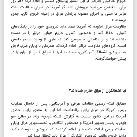
خروج نظامیان خارجی از این کشور بیانیه‌ای منتشر و اعلام کرد: «هر روز
برای ما قطعی می‌شود نیروهای اشغالگر آمریکا در اجرای مطالبات ملت
عزیز ما مبنی بر اجرای مصوبه پارلمان عراق در زمینه خروج آنان، جدی
نیستند.»
مقاومت عراق افزوده که آمریکا قصد دارد نیروهای خود را در پایگاه‌های
کنونی، حفظ کند و همچنین کنترل حریم هوایی عراق را در دست
داشته‌باشد و از مناطقی جاسوسی کند که عاری از وجود عناصر داعش
است. گروه‌های مقاومت عراقی اعلام کرده‌اند همزمان با پایان ضرب‌الاجل
به نیروهای اشغالگر آمریکایی، حمله به آنها تا اخراج کامل از عراق را در
پیش خواهندگرفت.
آیا اشغالگران از عراق خارج شده‌اند؟
مطابق اعلام رسمی مقامات عراقی و آمریکایی، پس از ۱۸سال عملیات
رزمی آمریکا در عراق پایان یافته‌است اما این به معنای پایان حضور
آمریکا در این کشور نیست.به گزارش شبکه دویچه وله، در حالی جو
بایدن، رئیس‌جمهور آمریکا و مصطفی الکاظمی، نخست‌وزیر عراق پایان
عملیات رزمی ایالات متحده را اعلام کرده‌اند که نیروهای مقاومت تاکید
دارند خروج واقعی نیروهای اشغالگر از عراق باید تحقق پیدا کند.