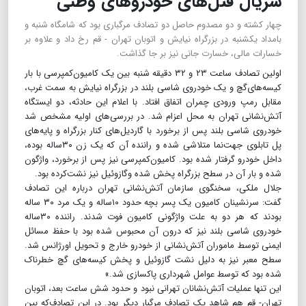
سریال قتل‌های خودروهای وطنی
چهار کشته و دو مصدوم حاصل دو تصادف مرگباری بود که شامگاه شنبه و
بامداد یکشنبه در بزرگراه نیایش و اتوبان تهران - قم رخ داد و علاوه بر
خسارات مالی‌، خسارت جانی نیز بر جا گذاشت.
اولین تصادف ساعت‌ ۲۳ و ۳۲ دقیقه شنبه بین یک کامیون‌کمپرسی با بار
کیسه‌های‌گچ و یک خودروی شاسی بلند در بزرگراه نیایش به سمت غرب،
مقابل رمپ ورودی چمران اتفاق افتاد. با اعلام این حادثه، دو ایستگاه
آتش‌نشانی تهران به محل اعزام شد. در بررسی‌های اولیه مشخص شد
خودروی شاسی بلند پس از برخورد با گاردیل‌های کنار بزرگراه و پایه‌های
پل تابلوی جهت‌نما متلاشی شده و راننده آن که یک زن ۳۰ساله بوده،
داخل خودرو گرفتار شده بود. کامیون‌کمپرسی نیز پس از برخورد، واژگون
شده و بار آن در سطح بزرگراه پخش شده وگازوئیل نیز نشت‌کرده بود.
جلال ملکی، سخنگوی سازمان آتش‌نشانی تهران درباره این تصادف
‌گفت: سرنشینان کامیون یک پسر بچه حدود ۱۰ساله و یک مرد ۳۰ ساله
بودند که هر دو به علت واژگونی ‌کامیون فوت شدند. راننده ۳۰ساله
خودروی شاسی بلند نیز که درون آن محبوس شده بود با حفظ مسائل
ایمنی توسط ماموران آتش‌نشانی از خودرو خارج و تحویل اورژانس شد.
سطح معبر نیز به دلیل نشت گازوئیل و پخش کیسه‌های ‌گچ خطرناک
شده بود که توسط عوامل شهرداری پاکسازی شد.»
این تنها عملیات آتش‌نشانان تهرانی نبود و حدود شش ساعت بعد، اتوبان
تهران- قم هم شاهد یک تصادف مرگبار دیگر بود. در این تصادف‌که بین