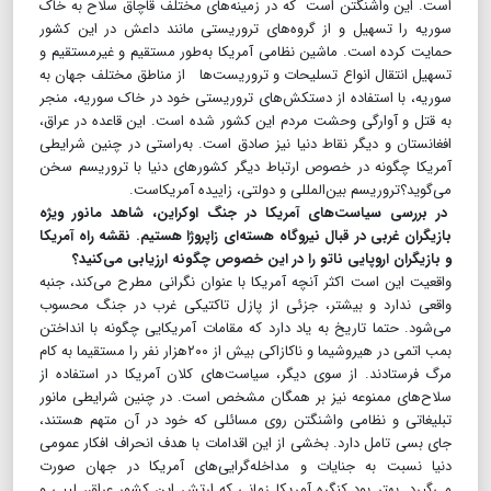
است. این واشنگتن است که در زمینه‌های مختلف قاچاق سلاح به خاک
سوریه را تسهیل و از گروه‌های تروریستی مانند داعش در این کشور
حمایت کرده است. ماشین نظامی آمریکا به‌طور مستقیم و غیرمستقیم و
تسهیل انتقال انواع تسلیحات و تروریست‌ها از مناطق مختلف جهان به
سوریه، با استفاده از دستکش‌های تروریستی خود در خاک سوریه، منجر
به قتل و آوارگی وحشت مردم این کشور شده است. این قاعده در عراق،
افغانستان و دیگر نقاط دنیا نیز صادق است. به‌راستی در چنین شرایطی
آمریکا چگونه در خصوص ارتباط دیگر کشورهای دنیا با تروریسم سخن
می‌گوید؟تروریسم بین‌المللی و دولتی، زاییده آمریکاست.
در بررسی سیاست‌های آمریکا در جنگ اوکراین، شاهد مانور ویژه
بازیگران غربی در قبال نیروگاه هسته‌ای زاپروژا هستیم. نقشه راه آمریکا
و بازیگران اروپایی ناتو را در این خصوص چگونه ارزیابی می‌کنید؟
واقعیت این است اکثر آنچه آمریکا با عنوان نگرانی مطرح می‌کند، جنبه‌
واقعی ندارد و بیشتر، جزئی از پازل تاکتیکی غرب در جنگ محسوب
می‌شود. حتما تاریخ به یاد دارد که مقامات آمریکایی چگونه با انداختن
بمب اتمی در هیروشیما و ناکازاکی بیش از ۲۰۰هزار نفر را مستقیما به کام
مرگ فرستادند. از سوی دیگر، سیاست‌های کلان آمریکا در استفاده از
سلاح‌های ممنوعه نیز بر همگان مشخص است. در چنین شرایطی مانور
تبلیغاتی و نظامی واشنگتن روی مسائلی که خود در آن متهم هستند،
جای بسی تامل دارد. بخشی از این اقدامات با هدف انحراف افکار عمومی
دنیا نسبت به جنایات و مداخله‌گرایی‌های آمریکا در جهان صورت
می‌گیرد. بهتر بود کنگره آمریکا زمانی که ارتش این کشور عراق، لیبی و