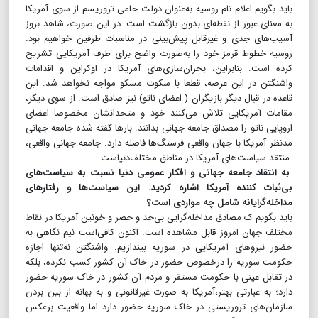
باید بگویم اعلام نام روسیه به‌عنوان دولت حامی تروریسم از سوی آمریکا
به معنای عبور از نقطه‌ای بدون بازگشت است. در این صورت، شاهد بروز
آسیب‌های جدی و غیرقابل پیش‌بینی در مناسبات طرفین خواهیم بود.
روسیه خطوط قرمز خود را به‌صورت واضح برای طرف آمریکایی تشریح
کرده است. بنابراین، بحران‌سازی‌های آمریکا در اوکراین و اقدامات
واشنگتن در این عرصه، قطعا با سکوت مسکو مواجه نخواهد شد. این
قاعده در قبال دیگر بازیگران ( اعضای ناتو) نیز صادق است. از سوی دیگر،
مقامات آمریکایی تلاش می‌کنند خود و متحدانشان مخصوصا اعضای
اروپایی ناتو را مصداق جامعه جهانی بدانند. بارها گفته شده جامعه جهانی
مدنظر آمریکا با جهان واقعی فرسنگ‌ها فاصله دارد. جامعه جهانی واقعی،
منتقد سیاست‌های آمریکا در مناطق مختلف‌دنیاست.
به انتقاد جامعه جهانی و افکار عمومی دنیا نسبت به سیاست‌های
بی‌ثبات کننده آمریکا اشاره کردید. این سیاست‌ها و رفتارهای
مداخله‌گرایانه شامل چه مواردی است‌؟
باید بگویم ک مصادق مداخله‌گرایی بی‌حد و حصر و خونین آمریکا در نقاط
مختلف جهان امروز قابل مشاهده است. اکنون کافی‌است نیم نگاهی به
حضور نیروهای آمریکایی در سوریه بیندازیم. واشنگتن نه‌تنها اجازه
حکومت سوریه را درخصوص حضور در خاک آن کشور کسب نکرده، بلکه
در تقابل عینی با حکومت مستقر و مردم آن کشور در خاک سوریه حضور
دارد؛ به عبارتی بهتر،آمریکا به ‌صورت غیرقانونی و به بهانه از بین بردن
سازمان‌های تروریستی در خاک سوریه حضور دارد اما واقعیت برعکس