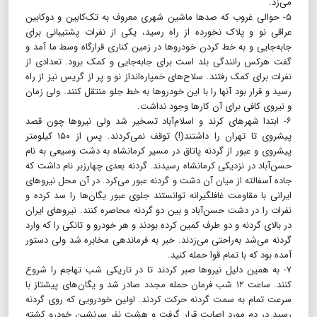
می‌زد.
۵- حوالی غروب که صدها ماشین شهری معروف به تک‌کابین و دو‌کابین
عراقی نو و پلاک نخورده از راه رسید، یکی از نفرات پشتیبانی برای
جابه‌جایی و به خط کردن خودروها در زمین کناری قرارگاه وسط ما آمد و
گفت هرکس رانندگی بلد است برای جابه‌جایی و کمک برود. تعدادی از
نفرات برای کمک رفتند. سلاح‌های خمپاره‌انداز نو و پر از گریس نیز از راه
رسید و قرار بود آنها را با این خودروها به خط جلو منتقل کنند. ولی زمان
و نیروی کافی برای آن کارها وجود نداشت.
۶- ابتدا شهرهای کرند و اسلام‌آباد تسخیر شد ولی نیروها چون قصد
پیشروی تا تهران را داشتند(!) توقف نمی‌کردند. پس از ۱۵۰ کیلومتر
پیشروی و عبور از گردنه پاتاق در مسیر کرمانشاه به دشت وسیعی به نام
حسن‌آباد در نزدیکی کرمانشاه رسیدند. گردنه بعدی چهارزبر نام داشت که
جاده آسفالته از میان آن دشت و گردنه عبور می‌کرد. در آن محل نیروهای
ایرانی با مقاومت غافلگیرانه توانستند جلوی عبور یگان‌ها را سد کرده و
نفرات را در دشت حسن‌آباد و بین دو گردنه محاصره کنند. نیروهای ایران
در بالای گردنه و دو طرف کمین کرده بودند و هر خودرو و تانکی را که وارد
گردنه می‌شد به‌راحتی می‌زدند. خبر به فرماندهی مخابره شد ولی دستور
آمده بود که با تمام قوا حمله کنید.
۷- به همین دلیل نیروها صبر کردند تا در تاریکی شب تهاجم را شروع
کنند. ساعت ۱۲ شب فرمان حمله مجدد صادر شد و یگان‌های پیشتاز با
سرعت تمام به سمت گردنه حرکت کردند. اولین خودرویی که روی گردنه
رسید در دم مورد اصابت قرار گرفت و هشت نفر سرنشین خودرو کشته