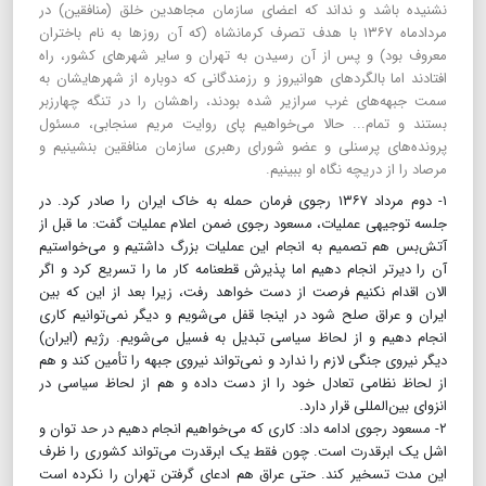
نشنیده باشد و نداند که اعضای سازمان مجاهدین خلق (منافقین) در
مردادماه ۱۳۶۷ با هدف تصرف کرمانشاه (که آن روزها به نام باختران
معروف بود) و پس از آن رسیدن به تهران و سایر شهرهای کشور، راه
افتادند اما بالگردهای هوانیروز و رزمندگانی که دوباره از شهرهایشان به
سمت جبهه‌های غرب سرازیر شده بودند، راهشان را در تنگه چهارزبر
بستند و تمام... حالا می‌خواهیم پای روایت مریم سنجابی، مسئول
پرونده‌های پرسنلی و عضو شورای رهبری سازمان منافقین بنشینیم و
مرصاد را از دریچه نگاه او ببینیم.
۱- دوم مرداد ۱۳۶۷ رجوی فرمان حمله به خاک ایران را صادر کرد. در
جلسه توجیهی عملیات، مسعود رجوی ضمن اعلام عملیات گفت: ما قبل از
آتش‌بس هم تصمیم به انجام این عملیات بزرگ داشتیم و می‌خواستیم
آن را دیرتر انجام دهیم اما پذیرش قطعنامه کار ما را تسریع کرد و اگر
الان اقدام نکنیم فرصت از دست خواهد رفت، زیرا بعد از این که بین
ایران و عراق صلح شود در اینجا قفل می‌شویم و دیگر نمی‌توانیم کاری
انجام دهیم و از لحاظ سیاسی تبدیل به فسیل می‌شویم. رژیم (ایران)
دیگر نیروی جنگی لازم را ندارد و نمی‌تواند نیروی جبهه را تأمین کند و هم
از لحاظ نظامی تعادل خود را از دست داده و هم از لحاظ سیاسی در
انزوای بین‌المللی قرار دارد.
۲- مسعود رجوی ادامه داد: کاری که می‌خواهیم انجام دهیم در حد توان و
اشل یک ابرقدرت است. چون فقط یک ابرقدرت می‌تواند کشوری را ظرف
این مدت تسخیر کند. حتی عراق هم ادعای گرفتن تهران را نکرده است