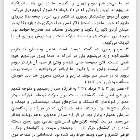
اما ما می‌خواهیم برویم تهران را بگیریم. ما در این راه عاشوراگونه
می‌رویم اما این‌بار با زمانی که در ۳۰ خرداد ۶۰ شروع کردیم فرق می‌کند.
چون آن‌موقع چشم‌انداز پیروزی نداشتیم ولی این‌بار چشم‌انداز پیروزی
داریم که خیلی ملموس است(!) اگر کسی حرف دیگری دارد باید بگذارد در
میدان آزادی (تهران) بگوید و جمع‌بندی عملیات هم همان‌جا خواهد بود.
نتیجه این عملیات هر چه باشد مبارک است و پیشاپیش پیروزی آن را
تبریک می‌گویم.
۳- مریم رجوی هم گفت: درست است به‌دلیل وظیفه‌ای که داریم
عاشوراگونه وارد می‌شویم ولی در این‌که ما حتما پیروز می‌شویم هیچ
شکی نیست. الان جبهه‌ها خالی شده و وقتی از جبهه آن‌طرف‌تر برویم
کسی نیست جلوی ما را بگیرد. ما آن‌قدر می‌خواهیم با سرعت پیش
برویم که در مسیر هم توقف نداریم و هرکس مجروح شد باید خودش
مسأله خودش را حل کند(!)
۴- عصر روز ۳ یا ۴ مرداد ۱۳۶۷ به قرارگاه سردار رسیدیم و متوجه شدیم
نیروهای اصلی شب گذشته به سمت ایران حرکت کرده‌اند. قرارگاه سردار
مملو از گلوله‌های کلاشینکف و سلاح‌های سبک، نیمه‌سنگین و مهمات و
دیگر سلاح‌ها بود. بر‌خلاف نظم همیشگی که در قرارگاه و پایگاه‌های
سازمان همواره برقرار بود، در قرارگاه سردار همه‌چیز به‌هم ریخته به‌نظر
می‌رسید. در یک گوشه کارتن‌های لباس‌های نظامی روی زمین ریخته
شده و در گوشه‌ای دیگر تلی از جعبه‌های مهمات و گلوله‌های جنگی،
قوطی کنسرو و جیره وسط حیاط رها شده بود. نابسامانی در همه‌جا موج