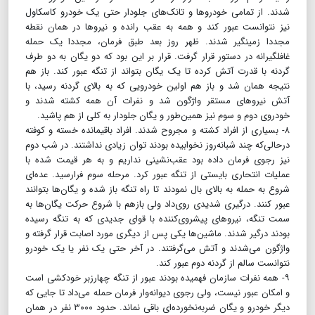
شدند. از تمامی خودروها و تانک‌های جلودار حتی یک خودرو کاسکاول
نیز نتوانست عبور کند و همه به عقب رانده و نیروها در همان نقطه
مجددا زمینگیر شدند. ظهر روز بعد طبق فرمان، مجددا یک حمله
غافلگیرانه در دستور قرار گرفت. قرار بر این بود که دو یگان به دو طرف
گردنه با قدرت آتش کرده تا یک یگان بتواند از تنگه عبور کند. باز هم
نتیجه همان شد و باز هم اولین خودرویی که به بالای گردنه رسید، با
آتش نیروهای مستقر واژگون شد و نفرات آن همه کشته شدند و
خودروی دوم و سوم نیز همین‌طور و یگان جلودار به کلی از هم پاشید.
۸- بسیاری از افراد کشته و مجروح شدند. افراد باقیمانده خسته و کوفته
درحالی‌که چند شبانه‌روز نخوابیده بودند توان زیادی نداشتند. در شب دوم
نیز رجوی فرمان داده بود عقب‌نشینی نداریم و به هر قیمت شده با
عملیات انتحاری بایستی از تنگه عبور کرد. مرحله سوم فرارسید. عده‌ای
شروع به حمله به بالای بال نمودند تا راه تنگه باز شده و یگان‌ها بتوانند
عبور کنند. درگیری شدیدی روی‌داد ولی بازهم با شروع حرکت یگان‌ها به
سمت تنگه، نیروهای پیشروی‌کننده با قوای جدیدی که به تنگه رسیده
بودند درگیر شدند. ماشین‌ها یکی پس از دیگری مورد اصابت قرار گرفته و
واژگون می‌شدند و آتش می‌گرفتند. در آخر حتى یک نفر یا یک خودرو
نتوانست سالم از گردنه دوم عبور کند.
۹- همه نفرات سازمان فهمیده بودند عبور از تنگه چهارزبر خودکشی است
و امکان عبور نیست، ولی رجوی دیوانه‌وار فرمان حمله می‌داد تا جایی که
دیگر خودرو و یگان ضربه‌نخورده‌ای باقی نماند. حدود ۳۰۰۰ نفر در همان