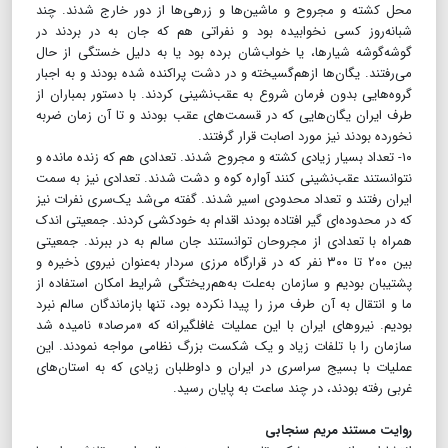
محل کشته و مجروح و ماشین‌ها و زرهی‌ها از دور خارج شدند. چند
شبانه‌روز کسی نخوابیده بود و نفراتی هم که جان به در بردند در
گوشه‌گوشه‌ شیارها، یا خواب‌شان برده بود یا به دلیل خستگی از حال
می‌رفتند. یگان‌ها ازهم‌گسیخته و در دشت پراکنده شده بودند و به اجبار
گروه‌هایی بدون فرمان شروع به عقب‌نشینی کردند. با دستور بمباران از
طرف ایران یگان‌هایی که در قسمت‌های عقب بودند و تا آن زمان ضربه
نخورده بودند نیز مورد اصابت قرار گرفتند.
۱۰- تعداد بسیار زیادی کشته و مجروح شدند. تعدادی هم که زنده مانده و
نتوانستند عقب‌نشینی کنند آواره کوه و دشت شدند. تعدادی نیز به سمت
ایران رفتند و تعداد محدودی اسیر شدند. گفته می‌شد یک‌سری نفرات نیز
که در محدوده‌ای گیر افتاده بودند اقدام به خودکشی کردند. جمعیتی اندک
همراه با تعدادی از مجروحان توانستند جان سالم به در ببرند. جمعیتی
بین ۲۰۰ تا ۳۰۰ نفر که در قرارگاه مرزی سردار به‌عنوان نیروی ذخیره و
پشتیبان بودیم و سازمان به‌علت به‌هم‌ریختگی شرایط امکان استفاده از
ما و انتقال به آن طرف مرز را پیدا نکرده بود، تنها بازماندگان سالم نبرد
بودیم. نیروهای ایران با این عملیات غافلگیرانه که «مرصاد» نامیده شد
سازمان را با تلفات زیاد و یک شکست بزرگ نظامی مواجه نمودند. این
عملیات با بسیج سراسری در ایران و داوطلبان زیادی که به استان‌های
غربی رفته بودند، در چند ساعت به پایان رسید.
روایت مستند مریم سنجابی