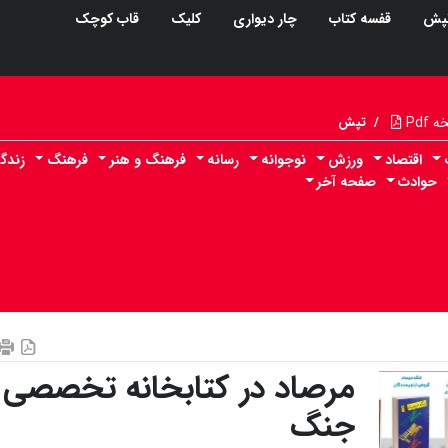
پش
قفسه کتاب
چار دیواری
کلیک
قاب کوچک
Pdf
/
تپش
اقتصاد
ورزش
نوجوانه
رسانه
فرهنگ و هنر
فرهنگ
زندگ
حوادث
صفحه آخر
مرصاد در کتابخانه تخصصی
جنگ