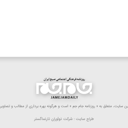
 سایت، متعلق به « روزنامه جام جم » است و هرگونه بهره ‌برداری از مطالب و تصاویر آ
طراح سایت : شرکت نوآوران تارنماگستر